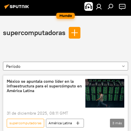
Mundo
supercomputadoras
Período
México se apuntala como líder en la
infraestructura para el supercómputo en
América Latina
31 de diciembre 2025, 08:11 GMT
supercomputadoras
América Latina
3
más