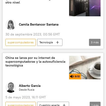
otro nivel
Camila Bentancor Santana
30 de septiembre 2023, 00:56 GMT
supercomputadoras
Tecnología
3
más
Argentina
meteorología
Banco de Desarrollo de América Latina (CAF)
China se lanza por su internet de
supercomputadoras y la autosuficiencia
computadoras
tecnológica
9:10
Alberto García
Desde Rusia
5 de mayo 2023, 16:11 GMT
supercomputadoras
Cuestión aparte
1
más