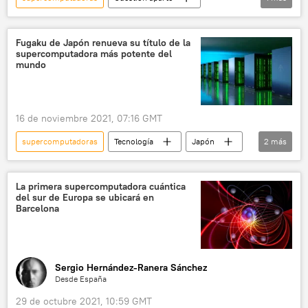
China
innovación
Fugaku de Japón renueva su título de la
supercomputadora más potente del
mundo
16 de noviembre 2021, 07:16 GMT
supercomputadoras
Tecnología
Japón
2
más
🌏 Asia
Fugaku (supercomputadora)
La primera supercomputadora cuántica
del sur de Europa se ubicará en
Barcelona
Sergio Hernández-Ranera Sánchez
Desde España
29 de octubre 2021, 10:59 GMT