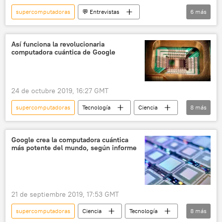
supercomputadoras
💬 Entrevistas
6
más
💬 Opinión y Análisis
Ciencia
Tecnología
Centro Cuántico de Rusia
Así funciona la revolucionaria
computadora cuántica de Google
comunicación cuántica
noticias
24 de octubre 2019, 16:27 GMT
supercomputadoras
Tecnología
Ciencia
8
más
América del Norte
Internacional
computadoras
física cuántica
Google crea la computadora cuántica
más potente del mundo, según informe
comunicación cuántica
Google
IBM
noticias
21 de septiembre 2019, 17:53 GMT
supercomputadoras
Ciencia
Tecnología
8
más