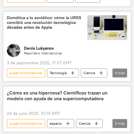
Domótica a lo soviético: cómo la URSS
concibió una revolución tecnológica
décadas antes de Apple
Denis Lukyanov
Reportero internacional
3 de septiembre 2020, 17:07 GMT
supercomputadoras
Tecnología
Ciencia
4
más
Rusia
Internacional
Unión Soviética (URSS)
noticias
¿Cómo es una hipernova? Científicos trazan un
modelo con ayuda de una supercomputadora
24 de julio 2020, 01:13 GMT
supercomputadoras
espacio
Ciencia
3
más
supernova
estrellas
noticias