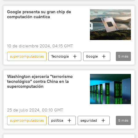
sociedad
México
Universidad Nacional Autónoma de México (UNAM)
Google presenta su gran chip de
computación cuántica
10 de diciembre 2024, 04:15 GMT
supercomputadoras
Tecnología
Google
5
más
Universo
informática
computación
computadoras
inteligencia artificial
Washington ejercería "terrorismo
tecnológico" contra China en la
supercomputación
25 de julio 2024, 00:10 GMT
supercomputadoras
política
seguridad
5
más
China
EEUU
Sunway TaihuLight