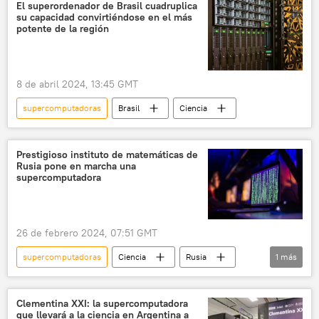
Tianhe-2
Economía
El superordenador de Brasil cuadruplica
su capacidad convirtiéndose en el más
potente de la región
8 de abril 2024, 13:45 GMT
supercomputadoras
Brasil
Ciencia
Prestigioso instituto de matemáticas de
Rusia pone en marcha una
supercomputadora
26 de febrero 2024, 07:51 GMT
supercomputadoras
Ciencia
Rusia
1
más
Novosibirsk
Clementina XXI: la supercomputadora
que llevará a la ciencia en Argentina a