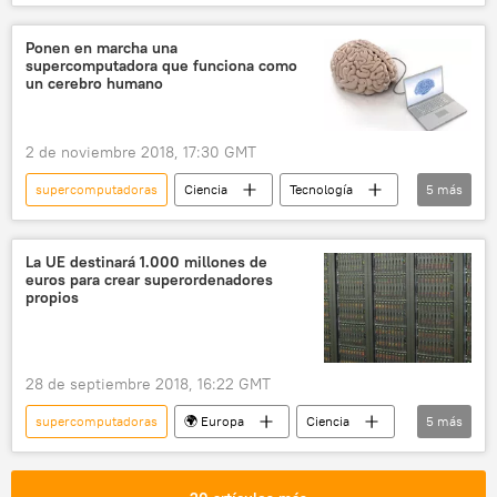
América del Norte
Internacional
física cuántica
computadoras
Ponen en marcha una
supercomputadora que funciona como
Google
💢 Insólito
chip electrónico
un cerebro humano
noticias
2 de noviembre 2018, 17:30 GMT
supercomputadoras
Ciencia
Tecnología
5
más
Reino Unido
cerebro
actividad
neuronas
noticias
La UE destinará 1.000 millones de
euros para crear superordenadores
propios
28 de septiembre 2018, 16:22 GMT
supercomputadoras
🌍 Europa
Ciencia
5
más
Internacional
Tecnología
📈 Mercados y finanzas
Unión Europea (UE)