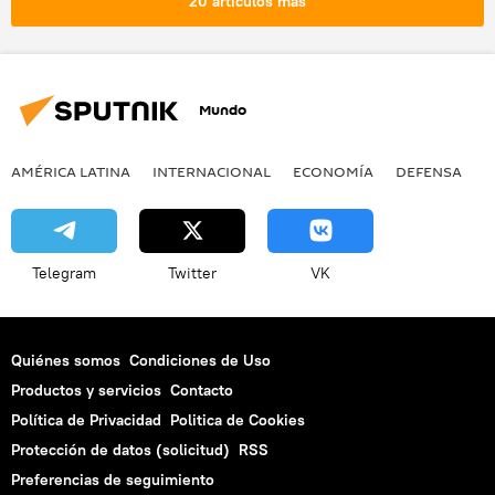
20 artículos más
noticias
Mundo
AMÉRICA LATINA
INTERNACIONAL
ECONOMÍA
DEFENSA
M
Telegram
Twitter
VK
Quiénes somos
Condiciones de Uso
Productos y servicios
Contacto
Política de Privacidad
Politica de Cookies
Protección de datos (solicitud)
RSS
Preferencias de seguimiento