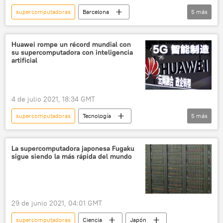
supercomputadoras
Barcelona
5
más
inteligencia artificial
superordenadores
comunicación cuántica
computación
Huawei rompe un récord mundial con
su supercomputadora con inteligencia
Tecnología
artificial
4 de julio 2021, 18:34 GMT
supercomputadoras
Tecnología
5
más
computadoras
Huawei
superordenadores
🏛️ Compañías
La supercomputadora japonesa Fugaku
sigue siendo la más rápida del mundo
inteligencia artificial
29 de junio 2021, 04:01 GMT
supercomputadoras
Ciencia
Japón