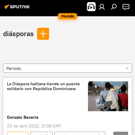
Mundo
diásporas
Período
La Diáspora haitiana tiende un puente
solidario con República Dominicana
Gonzalo Becerra
20 de abril 2022, 21:08 GMT