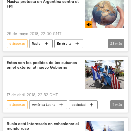
Masiva protesta en Argentina contra el
FMI
migración
orquesta
instrumentos musicales
sinfónica
artistas
25 de mayo 2018, 22:00 GMT
Alto Comisionado de Naciones Unidas para los Refugiados (ACNUR)
diásporas
Radio
En órbita
23
más
Colombia
Argentina
Buenos Aires
Gustavo Petro
Mauricio Macri
Estos son los pedidos de los cubanos
en el exterior al nuevo Gobierno
Álvaro Uribe Vélez
Claudio Lozano
Iván Duque
Fondo Monetario Internacional (FMI)
17 de abril 2018, 22:52 GMT
Unión Africana
Gobierno de Argentina
diásporas
América Latina
sociedad
7
más
Centro Democrático
Unidad Popular
Internacional
política
cubanos
Mundo Afro
25 de mayo
pedidos
reclamaciones
Elecciones presidenciales en Colombia (2018)
Rusia está interesada en cohesionar el
mundo ruso
nuevo gobierno
noticias