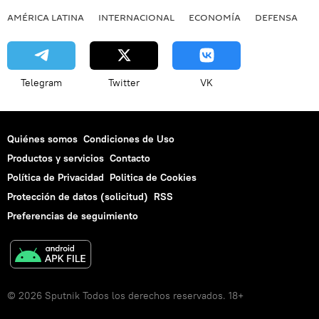
AMÉRICA LATINA
INTERNACIONAL
ECONOMÍA
DEFENSA
M
Telegram
Twitter
VK
Quiénes somos
Condiciones de Uso
Productos y servicios
Contacto
Política de Privacidad
Politica de Cookies
Protección de datos (solicitud)
RSS
Preferencias de seguimiento
© 2026 Sputnik Todos los derechos reservados. 18+