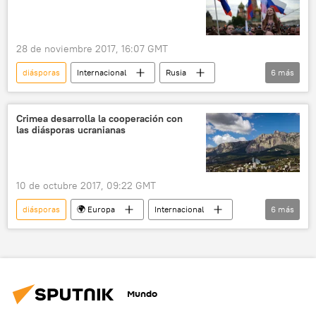
elecciones
préstamo
protestas
afrodescendientes
polarización
colonialismo
🌍 África
28 de noviembre 2017, 16:07 GMT
diásporas
Internacional
Rusia
6
más
Ucrania
países bálticos
Serguéi Lavrov
lengua rusa
Crimea desarrolla la cooperación con
las diásporas ucranianas
discriminación
noticias
10 de octubre 2017, 09:22 GMT
diásporas
🌍 Europa
Internacional
6
más
política
Rusia
Ucrania
Crimea
visita
noticias
Mundo