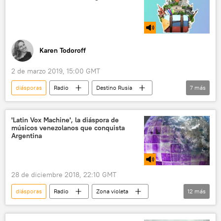
cristianos
maronitas
noticias
migración
Karen Todoroff
2 de marzo 2019, 15:00 GMT
diásporas
Radio
Destino Rusia
7
más
San Petersburgo
Argentina
Mar del Plata
rusos
vínculos
'Latin Vox Machine', la diáspora de
músicos venezolanos que conquista
descendencia
Rusia
Argentina
28 de diciembre 2018, 22:10 GMT
diásporas
Radio
Zona violeta
12
más
Venezuela
Colombia
Chile
Argentina
Paraguay
música