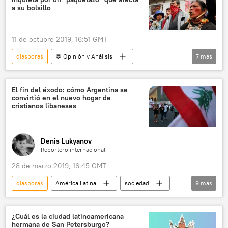
Bolivia, bajo el nuevo Gobierno de facto de Jeanine Áñez
a su bolsillo
noticias
11 de octubre 2019, 16:51 GMT
diásporas
💬 Opinión y Análisis
7
más
América Latina
Internacional
Ecuador
emigrante
protestas
El fin del éxodo: cómo Argentina se
convirtió en el nuevo hogar de
España
noticias
cristianos libaneses
Denis Lukyanov
Reportero internacional
28 de marzo 2019, 16:45 GMT
diásporas
América Latina
sociedad
9
más
🎭 Arte y cultura
Internacional
religión
Argentina
Líbano
¿Cuál es la ciudad latinoamericana
hermana de San Petersburgo?