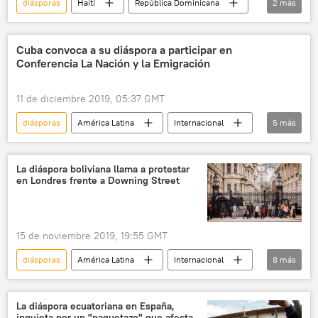
diásporas
Haití
República Dominicana
2
más
América Latina
migración
Cuba convoca a su diáspora a participar en
Conferencia La Nación y la Emigración
11 de diciembre 2019, 05:37 GMT
diásporas
América Latina
Internacional
5
más
Cuba
residentes
migración
acercamiento
noticias
La diáspora boliviana llama a protestar
en Londres frente a Downing Street
15 de noviembre 2019, 19:55 GMT
diásporas
América Latina
Internacional
8
más
🌍 Europa
Evo Morales
Reino Unido
protestas
Bolivia
Londres
La diáspora ecuatoriana en España,
inquieta por un "paquetazo" que afecta