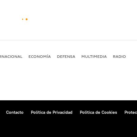
RNACIONAL
ECONOMÍA
DEFENSA
MULTIMEDIA
RADIO
Contacto
Política de Privacidad
Politica de Cookies
Protec