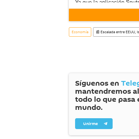
Ya que la aplicación Sput
este enlace
puedes desca
móvil (¡solo para Android
Economía
📰 Escalada entre EEUU, Is
Síguenos en
Tele
mantendremos al
todo lo que pasa 
mundo.
Unirme