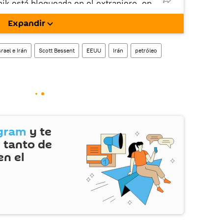
nik está bloqueada en el extranjero, en
rgarla e instalarla en tu dispositivo
Expandir
!).
rael e Irán
Scott Bessent
EEUU
Irán
petróleo
gram
y te
 tanto de
en el