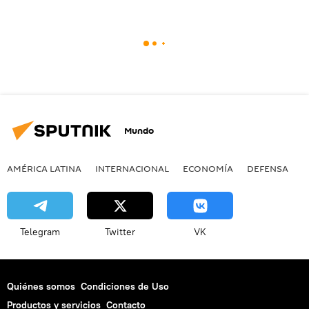
Mundo
AMÉRICA LATINA
INTERNACIONAL
ECONOMÍA
DEFENSA
M
Telegram
Twitter
VK
Quiénes somos
Condiciones de Uso
Productos y servicios
Contacto