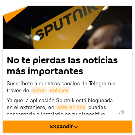
No te pierdas las noticias
más importantes
Suscríbete a nuestros canales de Telegram a
través de
estos
enlaces
.
Ya que la aplicación Sputnik está bloqueada
en el extranjero, en
este enlace
puedes
descargarla e instalarla en tu dispositivo
móvil (¡solo para Android!).
Expandir
También tenemos una cuenta
en la red 