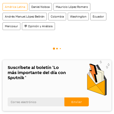
social rusa VK
.
América Latina
Daniel Noboa
Mauricio López Romero
Andrés Manuel López Beltrán
Colombia
Washington
Ecuador
Mercosur
💬 Opinión y Análisis
Suscríbete al boletín 'Lo
más importante del día con
Sputnik '