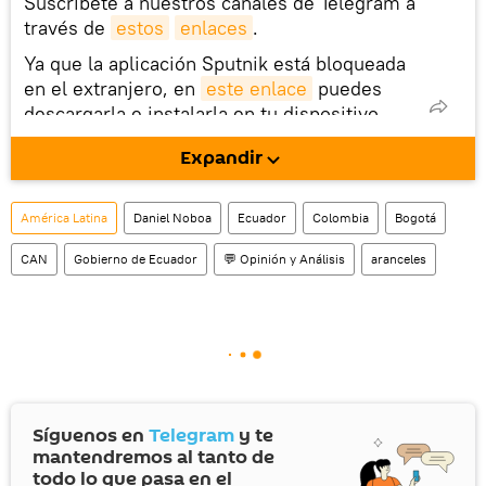
Suscríbete a nuestros canales de Telegram a
través de
estos
enlaces
.
Ya que la aplicación Sputnik está bloqueada
en el extranjero, en
este enlace
puedes
descargarla e instalarla en tu dispositivo
móvil (¡solo para Android!).
Expandir
También tenemos una cuenta
en la red 
social rusa VK
.
América Latina
Daniel Noboa
Ecuador
Colombia
Bogotá
CAN
Gobierno de Ecuador
💬 Opinión y Análisis
aranceles
Síguenos en
Telegram
y te
mantendremos al tanto de
todo lo que pasa en el