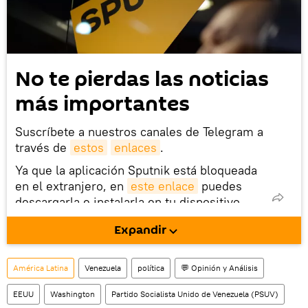
No te pierdas las noticias
más importantes
Suscríbete a nuestros canales de Telegram a
través de
estos
enlaces
.
Ya que la aplicación Sputnik está bloqueada
en el extranjero, en
este enlace
puedes
descargarla e instalarla en tu dispositivo
móvil (¡solo para Android!).
Expandir
También tenemos una cuenta
en la red 
social rusa VK
.
América Latina
Venezuela
política
💬 Opinión y Análisis
EEUU
Washington
Partido Socialista Unido de Venezuela (PSUV)