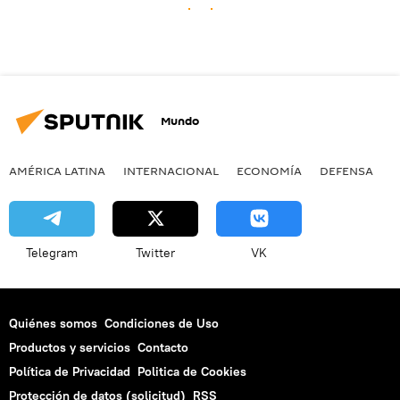
Mundo
AMÉRICA LATINA
INTERNACIONAL
ECONOMÍA
DEFENSA
M
Telegram
Twitter
VK
Quiénes somos
Condiciones de Uso
Productos y servicios
Contacto
Política de Privacidad
Politica de Cookies
Protección de datos (solicitud)
RSS