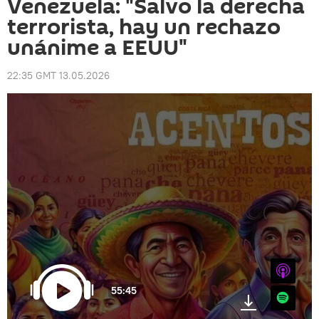
Venezuela: "Salvo la derecha
terrorista, hay un rechazo
unánime a EEUU"
22:35 GMT 13.05.2026
iTunes
55:45
Spotify