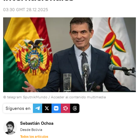
03:30 GMT 28.12.2025
© telegram SputnikMundo
/
Acceder al contenido multimedia
Síguenos en
Sebastián Ochoa
Desde Bolivia
Todos los artículos