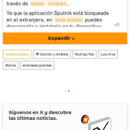
través de
estos
enlaces
.
Ya que la aplicación Sputnik está bloqueada
en el extranjero, en
este enlace
puedes
descargarla e instalarla en tu dispositivo
móvil (¡solo para Android!).
Expandir
América Latina
💬 Opinión y Análisis
Rodrigo Paz
Luis Arce
Bolivia
empresas grandes
Síguenos en
X
y descubre
las últimas noticias.