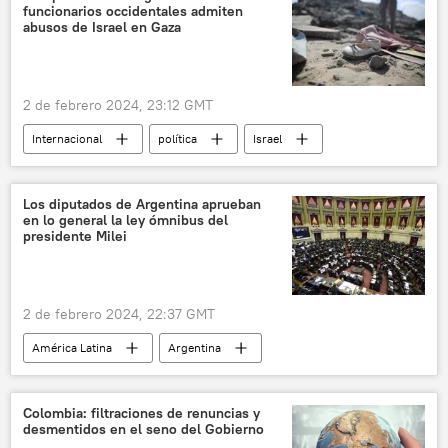
funcionarios occidentales admiten
crimen organizado
abusos de Israel en Gaza
2 de febrero 2024, 23:12 GMT
Internacional
política
Israel
Franja de Gaza
Hamás
Palestina
genocidio
EEUU
Los diputados de Argentina aprueban
en lo general la ley ómnibus del
Unión Europea (UE)
presidente Milei
📰 Conflicto palestino-israelí
🛡️ Zonas de conflicto
🌍 Oriente Medio
2 de febrero 2024, 22:37 GMT
América Latina
Argentina
Javier Milei
política
Gobierno de Argentina
Colombia: filtraciones de renuncias y
desmentidos en el seno del Gobierno