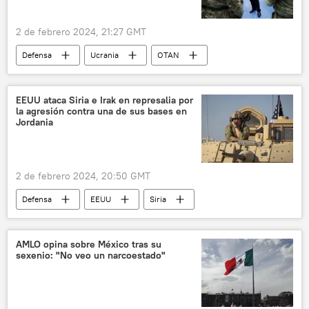
2 de febrero 2024, 21:27 GMT
Defensa
Ucrania
OTAN
Reino Unido
Rusia
📰 Operación rusa de desmilitarización y desnazificación de Ucrania
EEUU ataca Siria e Irak en represalia por
la agresión contra una de sus bases en
🛡️ Zonas de conflicto
Jordania
2 de febrero 2024, 20:50 GMT
Defensa
EEUU
Siria
Jordania
🛡️ Zonas de conflicto
📰 Ataques de EEUU contra milicias de la resistencia islámica en Oriente Medio (2024)
AMLO opina sobre México tras su
sexenio: "No veo un narcoestado"