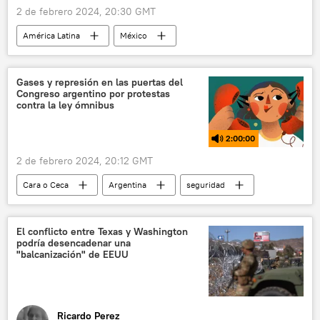
2 de febrero 2024, 20:30 GMT
América Latina
México
Andrés Manuel López Obrador
política
Xóchitl Gálvez
Claudia Sheinbaum
Gases y represión en las puertas del
Congreso argentino por protestas
Morena
contra la ley ómnibus
Elecciones presidenciales en México (2024)
2:00:00
2 de febrero 2024, 20:12 GMT
Cara o Ceca
Argentina
seguridad
política
Colombia
Gustavo Petro
Israel
Palestina
congreso
El conflicto entre Texas y Washington
podría desencadenar una
Congreso de Argentina
protestas
"balcanización" de EEUU
represión
policía
Ricardo Perez