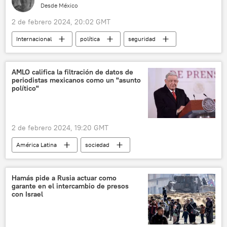
Desde México
2 de febrero 2024, 20:02 GMT
Internacional
política
seguridad
Greg Abbott
Joe Biden
Texas
EEUU
México
migración
AMLO califica la filtración de datos de
periodistas mexicanos como un "asunto
Donald Trump
💬 Opinión y Análisis
político"
2 de febrero 2024, 19:20 GMT
América Latina
sociedad
Andrés Manuel López Obrador
México
política
hackeo
periodistas
Hamás pide a Rusia actuar como
garante en el intercambio de presos
con Israel