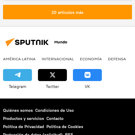
agricultura
protestas
🌍 Europa
📈 Mercados y finanzas
💬 Opinión y Análisis
20 artículos más
Mundo
AMÉRICA LATINA
INTERNACIONAL
ECONOMÍA
DEFENSA
M
Telegram
Twitter
VK
Quiénes somos
Condiciones de Uso
Productos y servicios
Contacto
Política de Privacidad
Politica de Cookies
Protección de datos (solicitud)
RSS