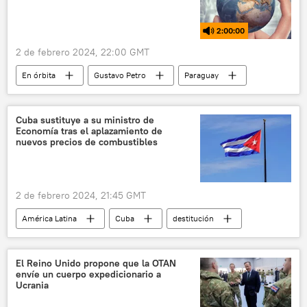
2:00:00
2 de febrero 2024, 22:00 GMT
En órbita
Gustavo Petro
Paraguay
Colombia
Santiago Peña
Gobierno de Colombia
Senado de Colombia
Cuba sustituye a su ministro de
Economía tras el aplazamiento de
📰 Proceso de paz en Colombia
nuevos precios de combustibles
2 de febrero 2024, 21:45 GMT
América Latina
Cuba
destitución
política
Miguel Díaz-Canel Bermúdez
El Reino Unido propone que la OTAN
envíe un cuerpo expedicionario a
Ucrania