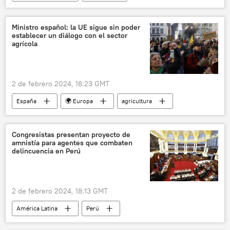
Andrés Manuel López Obrador
México
Javier Milei
Argentina
Casa Rosada
Ministro español: la UE sigue sin poder
establecer un diálogo con el sector
agrícola
2 de febrero 2024, 18:23 GMT
España
🌍 Europa
agricultura
protestas
Congresistas presentan proyecto de
amnistía para agentes que combaten
delincuencia en Perú
2 de febrero 2024, 18:13 GMT
América Latina
Perú