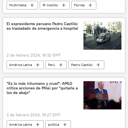
Multimedia
💢 Insólito
Florida
📹 Videoclub
El expresidente peruano Pedro Castillo
es trasladado de emergencia a hospital
2 de febrero 2024, 18:32 GMT
América Latina
Perú
Pedro Castillo
"Es lo más inhumano y cruel": AMLO
critica acciones de Milei por "quitarle a
los de abajo"
2 de febrero 2024, 18:27 GMT
América Latina
política