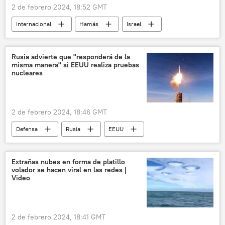
2 de febrero 2024, 18:52 GMT
Internacional
Hamás
Israel
Rusia
📰 Conflicto palestino-israelí
🌍 Oriente Medio
Rusia advierte que "responderá de la
misma manera" si EEUU realiza pruebas
nucleares
2 de febrero 2024, 18:46 GMT
Defensa
Rusia
EEUU
armas nucleares
acuerdo nuclear
🛡️ Fuerzas Armadas
OTAN
Extrañas nubes en forma de platillo
volador se hacen viral en las redes |
maniobras
Video
Tratado de Prohibición Completa de los Ensayos Nucleares
2 de febrero 2024, 18:41 GMT