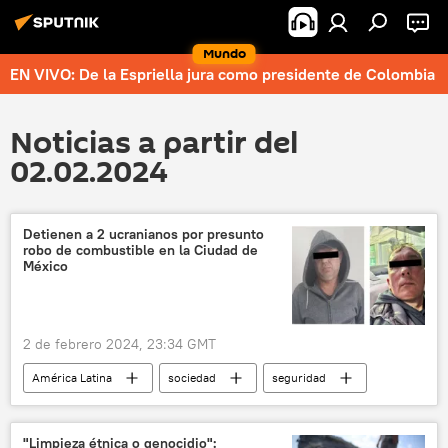
Mundo
EN VIVO: De la Espriella jura como presidente de Colombia
Noticias a partir del
02.02.2024
Detienen a 2 ucranianos por presunto
robo de combustible en la Ciudad de
México
2 de febrero 2024, 23:34 GMT
América Latina
sociedad
seguridad
Ciudad de México (CDMX)
México
Petróleos Mexicanos (Pemex)
combustible
"Limpieza étnica o genocidio":