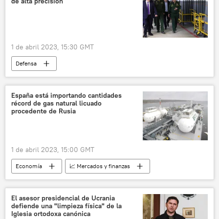
de alta precisión
1 de abril 2023, 15:30 GMT
Defensa
📰 Operación rusa de desmilitarización y desnazificación de Ucrania
Serguéi Shoigú
Rusia
Ucrania
España está importando cantidades
récord de gas natural licuado
🛡️ Zonas de conflicto
🛡️ Industria militar
procedente de Rusia
1 de abril 2023, 15:00 GMT
Economía
📈 Mercados y finanzas
energía
gas
gas natural licuado (GNL)
🌍 Europa
El asesor presidencial de Ucrania
defiende una "limpieza física" de la
Unión Europea (UE)
Consejo Europeo
Iglesia ortodoxa canónica