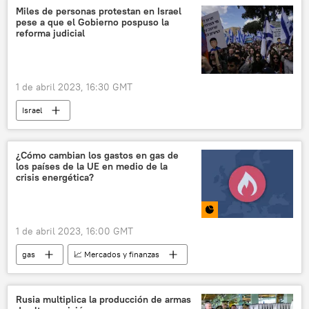
tornado
Arkansas
Miles de personas protestan en Israel
pese a que el Gobierno pospuso la
reforma judicial
1 de abril 2023, 16:30 GMT
Israel
📰 Protestas en Israel contra la reforma judicial de Netanyahu
🌍 Oriente Medio
protestas
¿Cómo cambian los gastos en gas de
los países de la UE en medio de la
Internacional
🟠 Video
crisis energética?
1 de abril 2023, 16:00 GMT
gas
📈 Mercados y finanzas
🌍 Europa
Unión Europea (UE)
Multimedia
📊 Infografía
Rusia multiplica la producción de armas