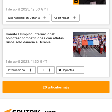
1 de abril 2023, 12:00 GMT
Neonazismo en Ucrania
Adolf Hitler
Ucrania
📰 Operación rusa de desmilitarización y desnazificación de Ucrania
Comité Olímpico Internacional:
boicotear competiciones con atletas
Rusia
🛡️ Zonas de conflicto
rusos solo dañaría a Ucrania
1 de abril 2023, 11:30 GMT
Internacional
COI
⚽ Deportes
Ucrania
Rusia
20 artículos más
Mundo