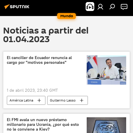
Mundo
Noticias a partir del
01.04.2023
El canciller de Ecuador renuncia al
cargo por "motivos personales"
1 de abril 2023, 23:40 GMT
América Latina
Guillermo Lasso
Ecuador
Argentina
Quito
política
El FMI avala un nuevo préstamo
millonario para Ucrania, ¿por qué esto
no le conviene a Kiev?