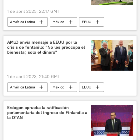
1 de abril 2023, 22:17 GMT
América Latina
México
EEUU
Tijuana
Donald Trump
Joe Biden
política
migración
AMLO envía mensaje a EEUU por la
crisis de fentanilo: "No les preocupa el
bienestar, solo el dinero"
1 de abril 2023, 21:40 GMT
América Latina
México
EEUU
Andrés Manuel López Obrador
Fentanilo
Erdogan aprueba la ratificación
parlamentaria del ingreso de Finlandia a
la OTAN