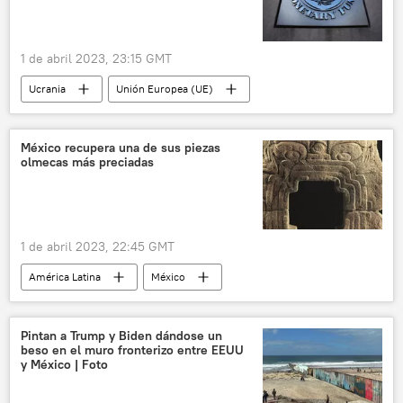
1 de abril 2023, 23:15 GMT
Ucrania
Unión Europea (UE)
Fondo Monetario Internacional (FMI)
The Economist
Economía
México recupera una de sus piezas
olmecas más preciadas
📰 Consecuencias económicas de las sanciones occidentales contra Rusia
1 de abril 2023, 22:45 GMT
América Latina
México
🎭 Arte y cultura
Instituto Nacional de Antropología e Historia de México (INAH)
Pintan a Trump y Biden dándose un
beso en el muro fronterizo entre EEUU
historia
EEUU
y México | Foto