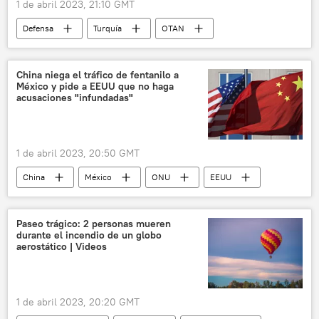
1 de abril 2023, 21:10 GMT
Defensa
Turquía
OTAN
Finlandia
Recep Tayyip Erdogan
China niega el tráfico de fentanilo a
México y pide a EEUU que no haga
acusaciones "infundadas"
1 de abril 2023, 20:50 GMT
China
México
ONU
EEUU
Todd Robinson
Internacional
Fentanilo
drogas
Paseo trágico: 2 personas mueren
durante el incendio de un globo
aerostático | Videos
1 de abril 2023, 20:20 GMT