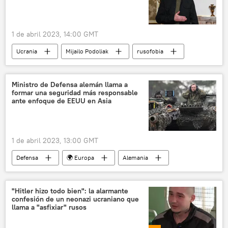
Parlamento Europeo
1 de abril 2023, 14:00 GMT
Ucrania
Mijailo Podoliak
rusofobia
📰 Persecución de la Iglesia ortodoxa canónica en Ucrania
🌍 Europa
religión
Ministro de Defensa alemán llama a
formar una seguridad más responsable
Iglesia ortodoxa ucraniana
Internacional
ante enfoque de EEUU en Asia
1 de abril 2023, 13:00 GMT
Defensa
🌍 Europa
Alemania
EEUU
"Hitler hizo todo bien": la alarmante
confesión de un neonazi ucraniano que
llama a "asfixiar" rusos