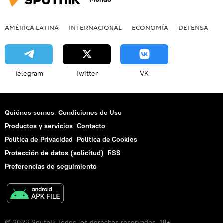
AMÉRICA LATINA
INTERNACIONAL
ECONOMÍA
DEFENSA
M
Telegram
Twitter
VK
Quiénes somos
Condiciones de Uso
Productos y servicios
Contacto
Política de Privacidad
Politica de Cookies
Protección de datos (solicitud)
RSS
Preferencias de seguimiento
© 2026 Sputnik Todos los derechos reservados. 18+