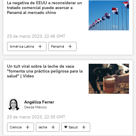
Pedro Castillo
La negativa de EEUU a reconsiderar un
tratado comercial puede acercar a
Panamá al mercado chino
23 de marzo 2023, 22:46 GMT
América Latina
Panamá
📈 Mercados y finanzas
Laurentino Cortizo
EEUU
Washington
tratados
Un tuit viral sobre la leche de vaca
"fomenta una práctica peligrosa para la
comercio
salud" | Video
Angélica Ferrer
Desde México
23 de marzo 2023, 22:33 GMT
Ciencia
leche
💗 Salud