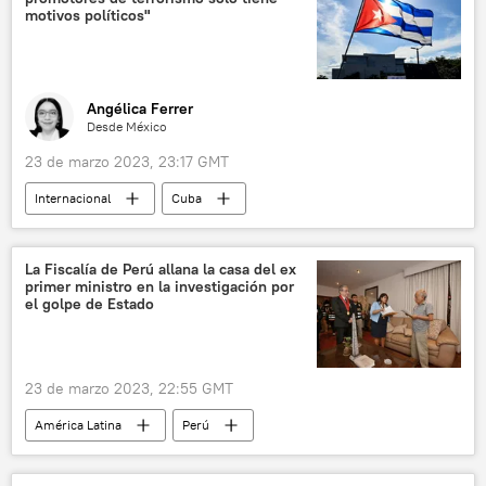
tabaco
💬 Opinión y Análisis
motivos políticos"
Angélica Ferrer
Desde México
23 de marzo 2023, 23:17 GMT
Internacional
Cuba
Antony J. Blinken
EEUU
terrorismo
política
Andrés Manuel López Obrador
La Fiscalía de Perú allana la casa del ex
primer ministro en la investigación por
México
Washington
Casa Blanca
el golpe de Estado
23 de marzo 2023, 22:55 GMT
América Latina
Perú
📰 Crisis política en Perú tras la destitución de Castillo