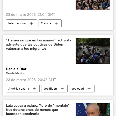
Scott Ritter
23 de marzo 2023, 21:04 GMT
Internacional
Francia
Confederación General del Trabajo (CGT)
París
Emmanuel Macron
"Tienen sangre en las manos": activista
advierte que las políticas de Biden
reforma de pensiones
vulneran a los migrantes
📰 Protestas en Francia contra la reforma de pensiones
Daniela Díaz
Desde México
23 de marzo 2023, 20:48 GMT
América Latina
Joe Biden
sociedad
seguridad
migración
Donald Trump
EEUU
México
América del Norte
Lula acusa a exjuez Moro de "montaje"
tras detenciones de narcos que
asilo
buscaban asesinarle