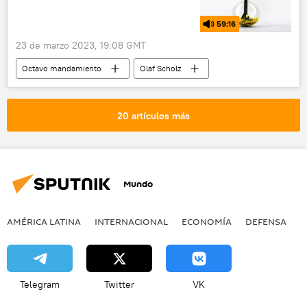
59:16
23 de marzo 2023, 19:08 GMT
Octavo mandamiento
Olaf Scholz
EEUU
Nord Stream
Antony J. Blinken
seguridad
FARC
20 artículos más
negociaciones
Mundo
AMÉRICA LATINA
INTERNACIONAL
ECONOMÍA
DEFENSA
M
Telegram
Twitter
VK