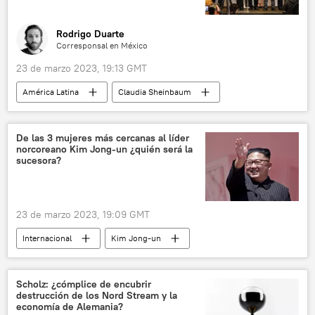
Rodrigo Duarte
Corresponsal en México
23 de marzo 2023, 19:13 GMT
América Latina
Claudia Sheinbaum
Marcelo Ebrard
Andrés Manuel López Obrador
México
De las 3 mujeres más cercanas al líder
norcoreano Kim Jong-un ¿quién será la
Partido Acción Nacional (PAN)
Morena
sucesora?
Partido Revolucionario Institucional (PRI)
Partido de la Revolución Democrática (PRD)
23 de marzo 2023, 19:09 GMT
Elecciones presidenciales en México (2024)
Internacional
Kim Jong-un
Corea del Norte
Ri Sol-ju
Scholz: ¿cómplice de encubrir
destrucción de los Nord Stream y la
economía de Alemania?