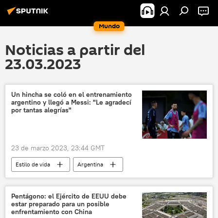
Mundo
Noticias a partir del
23.03.2023
Un hincha se coló en el entrenamiento
argentino y llegó a Messi: "Le agradecí
por tantas alegrías"
23 de marzo 2023, 23:44 GMT
Estilo de vida
Argentina
⚽ Deportes
Lionel Messi
Buenos Aires
Leandro Paredes
Pentágono: el Ejército de EEUU debe
estar preparado para un posible
Asociación de Fútbol Argentino (AFA)
enfrentamiento con China