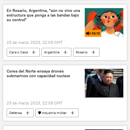
enfermedad
higiene
México
sociedad
verduras
comida
En Rosario, Argentina, "aún no vino una
estructura que ponga a las bandas bajo
comida saludable
comida basura
su control"
TikTok
55:13
Universidad Nacional Autónoma de México (UNAM)
23 de marzo 2023, 22:09 GMT
carne
Cara o Ceca
Argentina
Rosario
seguridad
sociedad
narcotráfico
litio
Corea del Norte ensaya drones
submarinos con capacidad nuclear
23 de marzo 2023, 22:08 GMT
Defensa
🛡️ Industria militar
Corea del Norte
Kim Jong-un