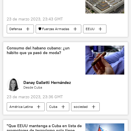
👤 Gente
23 de marzo 2023, 23:43 GMT
Defensa
🛡️ Fuerzas Armadas
EEUU
Lloyd Austin
China
Departamento de Defensa de EEUU
Consumo del habano cubano: ¿un
hábito que ya pasó de moda?
Cámara de Representantes de EEUU
Danay Galletti Hernández
Desde Cuba
23 de marzo 2023, 23:36 GMT
América Latina
Cuba
sociedad
habano
Habanos S.A
📈 Mercados y finanzas
consumo
"Que EEUU mantenga a Cuba en lista de
promotores de terrorismo solo tiene