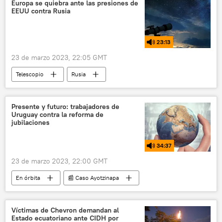
EEUU
Corea del Sur
Europa se quiebra ante las presiones de
EEUU contra Rusia
Ejército de Corea del Norte
Yonhap
seguridad
23:13
23 de marzo 2023, 22:05 GMT
Telescopio
Rusia
📰 Consecuencias económicas de las sanciones occidentales contra Rusia
Ucrania
Presente y futuro: trabajadores de
Uruguay contra la reforma de
📰 Operación rusa de desmilitarización y desnazificación de Ucrania
jubilaciones
OTAN
📰 Ampliación de la OTAN
34:37
EEUU
Unión Europea (UE)
23 de marzo 2023, 22:00 GMT
En órbita
📰 Caso Ayotzinapa
Desaparición forzada de 43 estudiantes en Iguala
Desaparición de estudiantes en México
Víctimas de Chevron demandan al
Estado ecuatoriano ante CIDH por