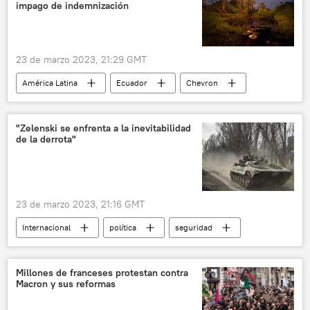
México
Enrique Peña Nieto
impago de indemnización
Andrés Manuel López Obrador
Marcelo Abdala
Luis Lacalle Pou
23 de marzo 2023, 21:29 GMT
Emmanuel Macron
Francia
América Latina
Ecuador
Chevron
Uruguay
PIT-CNT
CIDH
medioambiente
derrame
reforma de pensiones
"Zelenski se enfrenta a la inevitabilidad
de la derrota"
23 de marzo 2023, 21:16 GMT
Internacional
política
seguridad
Volodímir Zelenski
Artiómovsk
Ucrania
Moscú
Millones de franceses protestan contra
Macron y sus reformas
📰 Operación rusa de desmilitarización y desnazificación de Ucrania