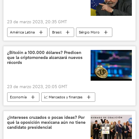
23 de marzo 2023, 20:35 GMT
América Latina
Brasil
Sérgio Moro
Primeiro Comando da Capital (PCC)
Luiz Inacio Lula da Silva
¿Bitcóin a 100.000 dólares? Predicen
que la criptomoneda alcanzará nuevos
récords
23 de marzo 2023, 20:05 GMT
Economía
📈 Mercados y finanzas
bitcóin
📰 Crisis bancaria (2023)
predicciones
¿Intereses cruzados o pocas ideas? Por
qué la oposición mexicana aún no tiene
candidato presidencial