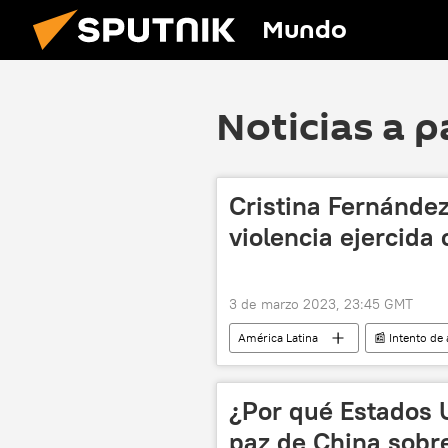
Mundo
Noticias a p
Cristina Fernánde
violencia ejercida
3 de marzo 2023, 23:45 GMT
América Latina
📰 Intento de
Cristina Fernández de Kirchner
violencia de género
¿Por qué Estados 
paz de China sobr