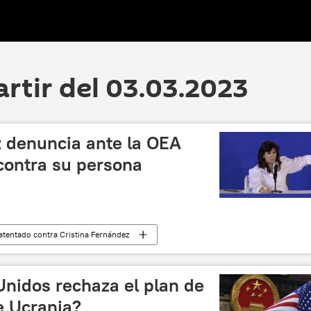
artir del 03.03.2023
z denuncia ante la OEA
 contra su persona
 atentado contra Cristina Fernández
Argentina
Organización de Estados Americanos (OEA)
Unidos rechaza el plan de
e Ucrania?