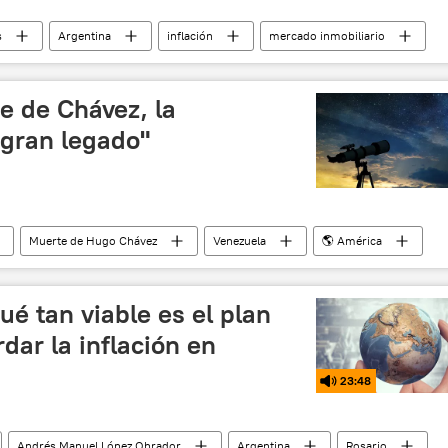
s
Argentina
inflación
mercado inmobiliario
e de Chávez, la
"gran legado"
Muerte de Hugo Chávez
Venezuela
🌎 América
integración
latinoamérica
ué tan viable es el plan
ar la inflación en
23:48
Andrés Manuel López Obrador
Argentina
Rosario