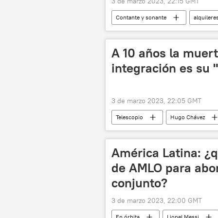
3 de marzo 2023, 22:15 GMT
Contante y sonante
alquilere
Airbnb
A 10 años la muert
integración es su 
3 de marzo 2023, 22:05 GMT
Telescopio
Hugo Chávez
Alicia Castro
CELAC
América Latina: ¿q
de AMLO para abord
conjunto?
3 de marzo 2023, 22:00 GMT
En órbita
Lionel Messi