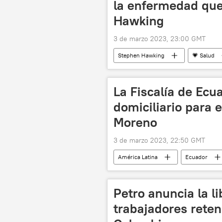
la enfermedad que
Hawking
3 de marzo 2023, 23:00 GMT
Stephen Hawking
💗 Salud
La Fiscalía de Ecu
domiciliario para 
Moreno
3 de marzo 2023, 22:50 GMT
América Latina
Ecuador
Organización de Estados Americanos 
Petro anuncia la li
trabajadores reten