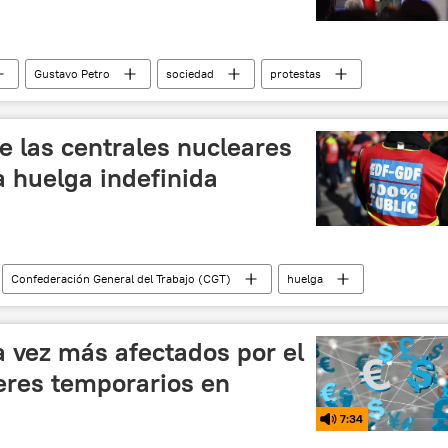
Gustavo Petro
sociedad
protestas
e las centrales nucleares
a huelga indefinida
Confederación General del Trabajo (CGT)
huelga
ncia contra la reforma de pensiones
a vez más afectados por el
eres temporarios en
7:34