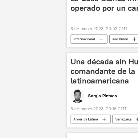
operado por un ca
3 de marzo 2023, 20:52 GMT
Internacional
Joe Biden
Una década sin Hu
comandante de la 
latinoamericana
Sergio Pintado
3 de marzo 2023, 20:16 GMT
América Latina
Venezuela
Área de Libre Comercio de las Améric
Luiz Inacio Lula da Silva
ALBA