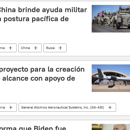
hina brinde ayuda militar
a postura pacífica de
nia
China
Rusia
OTAN
John Kirby
royecto para la creación
o alcance con apoyo de
iria
General Atomics Aeronautical Systems, Inc. (GA‑ASI)
MQ-9 Reaper
P-3 Orion
Ejército Rojo japonés
ilitar
forma que Biden fue