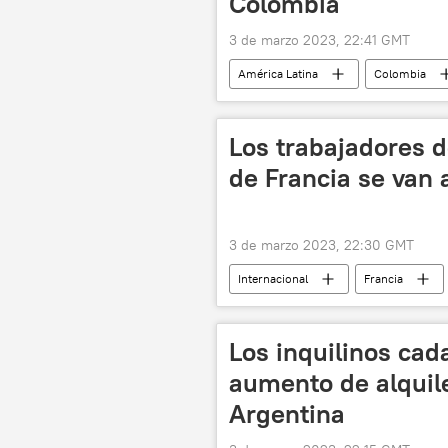
Colombia
3 de marzo 2023, 22:41 GMT
América Latina
Colombia
Los trabajadores d
de Francia se van 
3 de marzo 2023, 22:30 GMT
Internacional
Francia
sociedad
📰 Protestas en Fra
Los inquilinos cad
aumento de alquil
Argentina