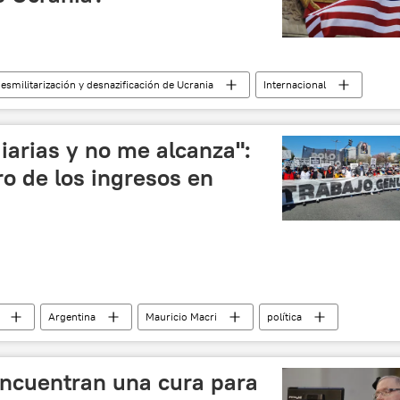
esmilitarización y desnazificación de Ucrania
Internacional
🌏 Asia
Ucrania
🌍 Europa
diarias y no me alcanza":
ro de los ingresos en
Argentina
Mauricio Macri
política
inflación
ingresos
mercado de trabajo
encuentran una cura para