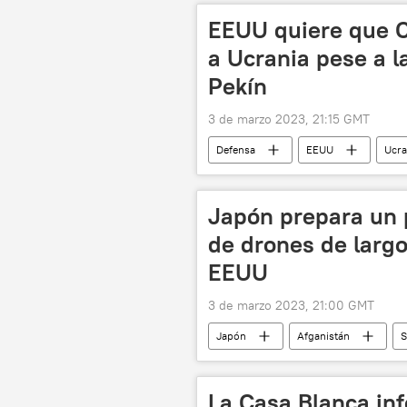
EEUU quiere que C
a Ucrania pese a l
Pekín
3 de marzo 2023, 21:15 GMT
Defensa
EEUU
Ucra
📰 Suministro de armas a Ucrania
Japón prepara un p
de drones de larg
EEUU
3 de marzo 2023, 21:00 GMT
Japón
Afganistán
S
Sputnik (medio de comunicación)
Sputnik Explica
🛡️ Industria m
La Casa Blanca in