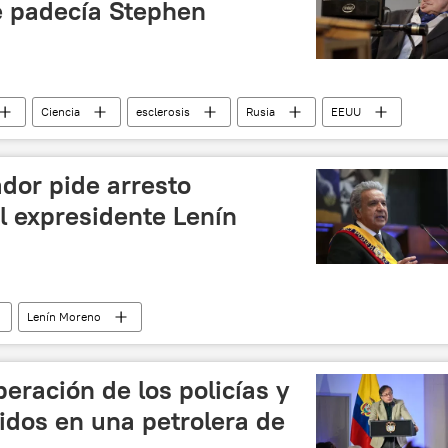
 padecía Stephen
Ciencia
esclerosis
Rusia
EEUU
ador pide arresto
el expresidente Lenín
Lenín Moreno
(OEA)
política
corrupción
beración de los policías y
idos en una petrolera de