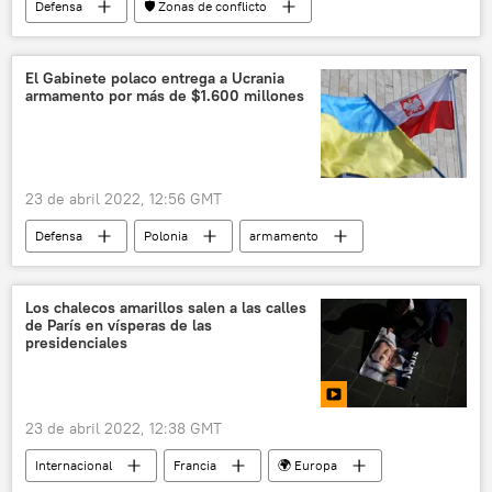
Defensa
🛡️ Zonas de conflicto
Donetsk
Ucrania
🌍 Europa
📰 Operación rusa de desmilitarización y desnazificación de Ucrania
El Gabinete polaco entrega a Ucrania
armamento por más de $1.600 millones
evacuación
23 de abril 2022, 12:56 GMT
Defensa
Polonia
armamento
Ucrania
🛡️ Zonas de conflicto
🌍 Europa
Los chalecos amarillos salen a las calles
de París en vísperas de las
presidenciales
23 de abril 2022, 12:38 GMT
Internacional
Francia
🌍 Europa