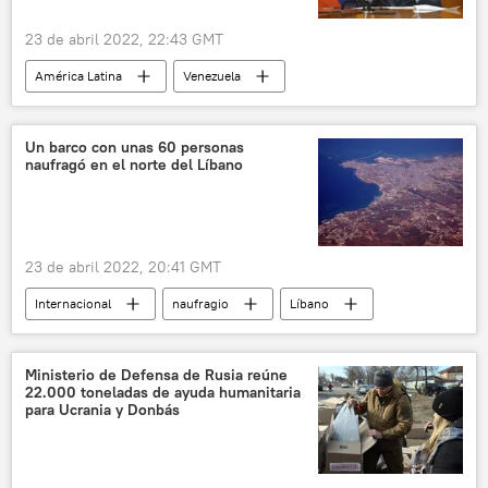
23 de abril 2022, 22:43 GMT
América Latina
Venezuela
Nicaragua
Colombia
Félix Plasencia
Centroamérica
Un barco con unas 60 personas
naufragó en el norte del Líbano
Corte Internacional de Justicia (CIJ)
23 de abril 2022, 20:41 GMT
Internacional
naufragio
Líbano
🌍 Oriente Medio
Ministerio de Defensa de Rusia reúne
22.000 toneladas de ayuda humanitaria
para Ucrania y Donbás