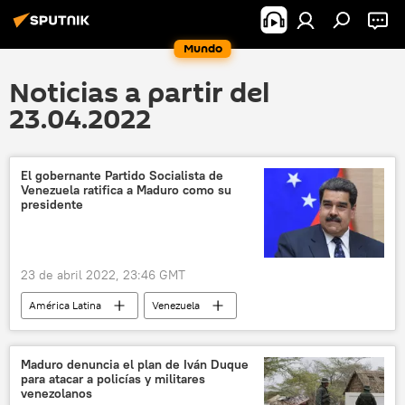
Mundo
Noticias a partir del
23.04.2022
El gobernante Partido Socialista de
Venezuela ratifica a Maduro como su
presidente
23 de abril 2022, 23:46 GMT
América Latina
Venezuela
Partido Socialista Unido de Venezuela (PSUV)
Nicolás Maduro
Diosdado Cabello
Maduro denuncia el plan de Iván Duque
para atacar a policías y militares
venezolanos