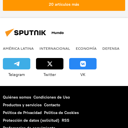
Reino Unido
Ucrania
🌍 Europa
20 artículos más
sabotaje
Mundo
AMÉRICA LATINA
INTERNACIONAL
ECONOMÍA
DEFENSA
M
Telegram
Twitter
VK
Quiénes somos
Condiciones de Uso
Productos y servicios
Contacto
Política de Privacidad
Politica de Cookies
Protección de datos (solicitud)
RSS