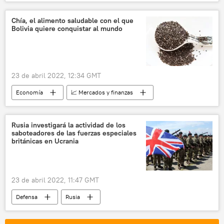
protestas
chalecos amarillos
Emmanuel Macron
Chía, el alimento saludable con el que
Bolivia quiere conquistar al mundo
23 de abril 2022, 12:34 GMT
Economía
📈 Mercados y finanzas
Bolivia
exportaciones
semillas de chía
América del Sur
Rusia investigará la actividad de los
saboteadores de las fuerzas especiales
británicas en Ucrania
23 de abril 2022, 11:47 GMT
Defensa
Rusia
📰 Operación rusa de desmilitarización y desnazificación de Ucrania