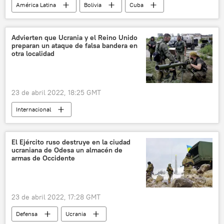
América Latina
Bolivia
Cuba
Evo Morales
Fidel Castro
política
Advierten que Ucrania y el Reino Unido
preparan un ataque de falsa bandera en
otra localidad
23 de abril 2022, 18:25 GMT
Internacional
📰 Operación rusa de desmilitarización y desnazificación de Ucrania
Rusia
Ucrania
Reino Unido
El Ejército ruso destruye en la ciudad
ucraniana de Odesa un almacén de
🛡️ Zonas de conflicto
armas de Occidente
23 de abril 2022, 17:28 GMT
Defensa
Ucrania