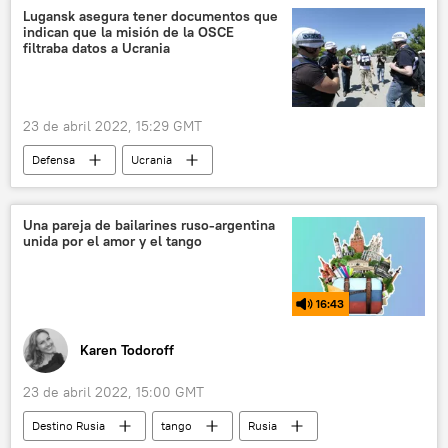
Rusia
Kursk
🛡️ Zonas de conflicto
Lugansk asegura tener documentos que
indican que la misión de la OSCE
🌍 Europa
filtraba datos a Ucrania
23 de abril 2022, 15:29 GMT
Defensa
Ucrania
📰 Operación rusa de desmilitarización y desnazificación de Ucrania
🌍 Europa
Una pareja de bailarines ruso-argentina
unida por el amor y el tango
Misión Especial de Observación de la OSCE
Lugansk
16:43
Karen Todoroff
23 de abril 2022, 15:00 GMT
Destino Rusia
tango
Rusia