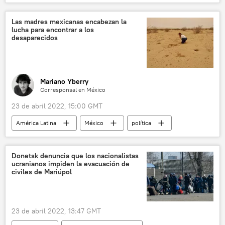
Argentina
Las madres mexicanas encabezan la
lucha para encontrar a los
desaparecidos
Mariano Yberry
Corresponsal en México
23 de abril 2022, 15:00 GMT
América Latina
México
política
desaparición forzada
desaparición
seguridad
Donetsk denuncia que los nacionalistas
ucranianos impiden la evacuación de
civiles de Mariúpol
23 de abril 2022, 13:47 GMT