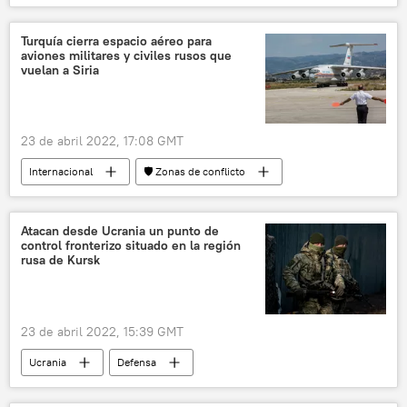
📰 Operación rusa de desmilitarización y desnazificación de Ucrania
Rusia
🛡️ Zonas de conflicto
Turquía cierra espacio aéreo para
aviones militares y civiles rusos que
vuelan a Siria
23 de abril 2022, 17:08 GMT
Internacional
🛡️ Zonas de conflicto
Siria
Turquía
Rusia
Mevlut Cavusoglu
Guerra civil de Siria
Atacan desde Ucrania un punto de
control fronterizo situado en la región
rusa de Kursk
23 de abril 2022, 15:39 GMT
Ucrania
Defensa
📰 Operación rusa de desmilitarización y desnazificación de Ucrania