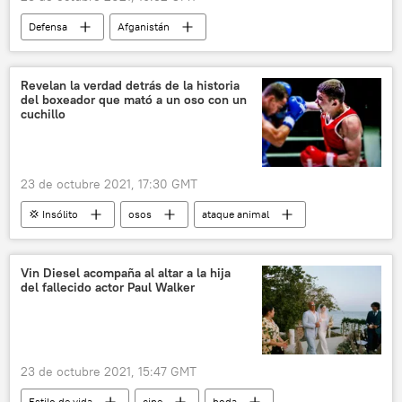
Defensa
Afganistán
Movimiento Talibán
ataque
🛡️ Zonas de conflicto
Revelan la verdad detrás de la historia
del boxeador que mató a un oso con un
cuchillo
23 de octubre 2021, 17:30 GMT
💢 Insólito
osos
ataque animal
Vin Diesel acompaña al altar a la hija
del fallecido actor Paul Walker
23 de octubre 2021, 15:47 GMT
Estilo de vida
cine
boda