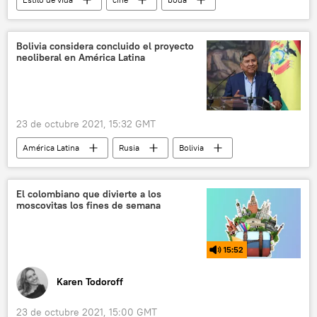
Vin Diesel
👤 Gente
Rápido y Furioso
Bolivia considera concluido el proyecto
neoliberal en América Latina
23 de octubre 2021, 15:32 GMT
América Latina
Rusia
Bolivia
neoliberalismo
Luis Arce
Rogelio Mayta
El colombiano que divierte a los
moscovitas los fines de semana
15:52
Karen Todoroff
23 de octubre 2021, 15:00 GMT