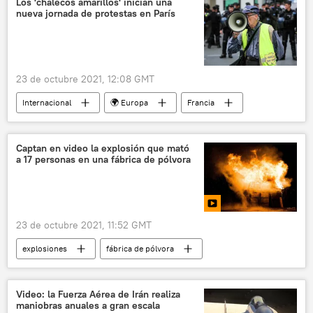
Los 'chalecos amarillos' inician una
nueva jornada de protestas en París
23 de octubre 2021, 12:08 GMT
Internacional
🌍 Europa
Francia
protestas
chalecos amarillos
pandemia de coronavirus
Captan en video la explosión que mató
a 17 personas en una fábrica de pólvora
23 de octubre 2021, 11:52 GMT
explosiones
fábrica de pólvora
Video: la Fuerza Aérea de Irán realiza
maniobras anuales a gran escala