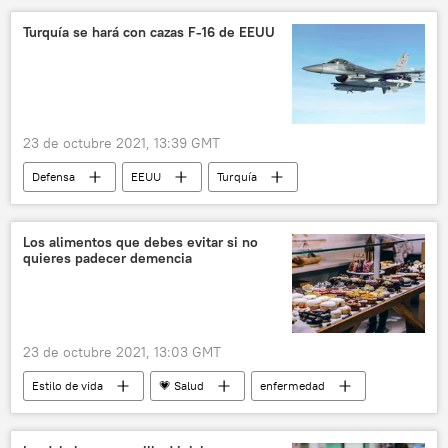
Reino Unido
Julian Assange
Turquía se hará con cazas F-16 de EEUU
espionaje
23 de octubre 2021, 13:39 GMT
Defensa
EEUU
Turquía
F-16
🛡️ Industria militar
Los alimentos que debes evitar si no
quieres padecer demencia
23 de octubre 2021, 13:03 GMT
Estilo de vida
💗 Salud
enfermedad
cerebro
demencia
dietas
🥚 Alimentación