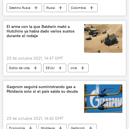
Destino Rusia
Rusia
Colombia
música
disc jockey
El arma con la que Baldwin mató a
Hutchins ya había dado varios sustos
durante el rodaje
23 de octubre 2021, 14:47 GMT
Estilo de vida
EEUU
cine
accidente
Alec Baldwin
👤 Gente
Gazprom seguirá suministrando gas a
Moldavia solo si el país salda su deuda
23 de octubre 2021, 14:42 GMT
Economía
Moldavia
Gazprom