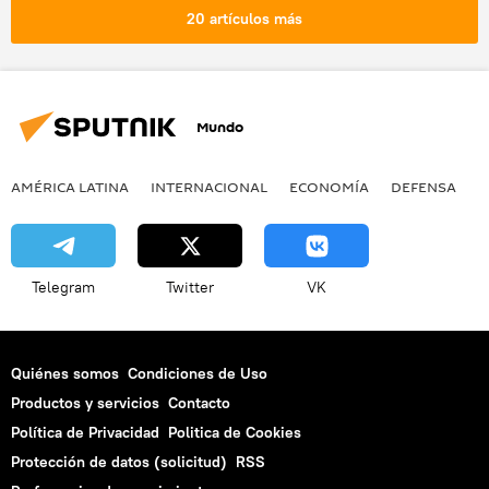
Mercosur
20 artículos más
Mundo
AMÉRICA LATINA
INTERNACIONAL
ECONOMÍA
DEFENSA
M
Telegram
Twitter
VK
Quiénes somos
Condiciones de Uso
Productos y servicios
Contacto
Política de Privacidad
Politica de Cookies
Protección de datos (solicitud)
RSS