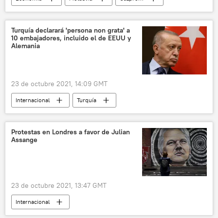
gas
📈 Mercados y finanzas
🏛️ Compañías
Turquía declarará 'persona non grata' a
10 embajadores, incluido el de EEUU y
Alemania
23 de octubre 2021, 14:09 GMT
Internacional
Turquía
Recep Tayyip Erdogan
Protestas en Londres a favor de Julian
Assange
23 de octubre 2021, 13:47 GMT
Internacional
📰 Caso del fundador de WikiLeaks Julian Assange