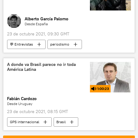
Alberto García Palomo
Desde España
23 de octubre 2021, 09:30 GMT
💬 Entrevistas
periodismo
periodistas
latinoamérica
crónicas
América Latina
A donde va Brasil parece no ir toda
América Latina
1:00:23
Fabián Cardozo
Desde Uruguay
23 de octubre 2021, 08:15 GMT
GPS internacional
Brasil
Luiz Inacio Lula da Silva
Jair Bolsonaro