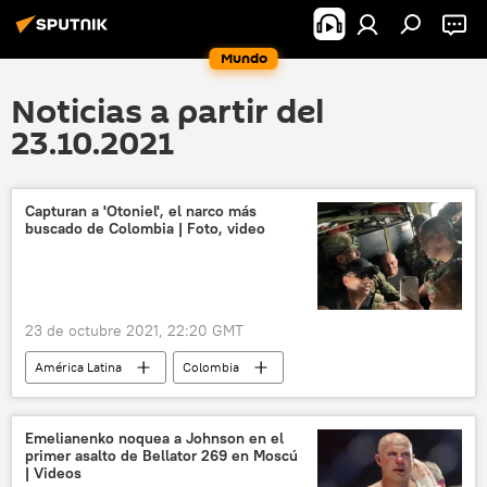
Mundo
Noticias a partir del
23.10.2021
Capturan a 'Otoniel', el narco más
buscado de Colombia | Foto, video
23 de octubre 2021, 22:20 GMT
América Latina
Colombia
Dairo Antonio 'Otoniel' Úsuga David
Iván Duque
narcotráfico
Emelianenko noquea a Johnson en el
primer asalto de Bellator 269 en Moscú
Clan del Golfo (Colombia)
| Videos