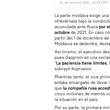
22 de octubre 2021, 23:24 GMT
La parte moldava exige una 
ofrecérsela bajo la condici
acumulada ante Rusia
por e
octubre
de 2021. En caso co
partir del 1 de diciembre de
Moldavia se detendrá, dest
Así mismo, el ejecutivo dest
pues Gazprom es una socied
"
La paciencia tiene límites
.
subrayó Kuprianov.
Mientras tanto, el vice pri
estaba encargado de llevar 
que
la compañía rusa acced
cinco millones de metros cú
la situación en el país.
Por su parte, la primera mini