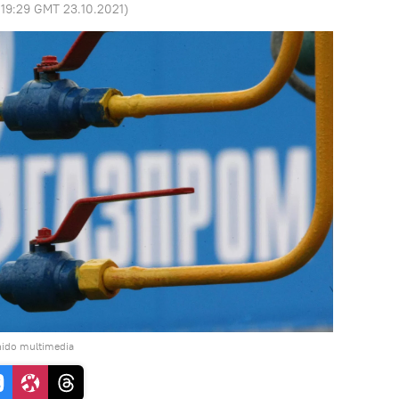
:
19:29 GMT 23.10.2021
)
nido multimedia