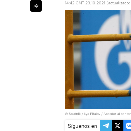
14:42 GMT 23.10.2021
(actualizado
© Sputnik / Ilya Pitalev
/
Acceder al conte
Síguenos en