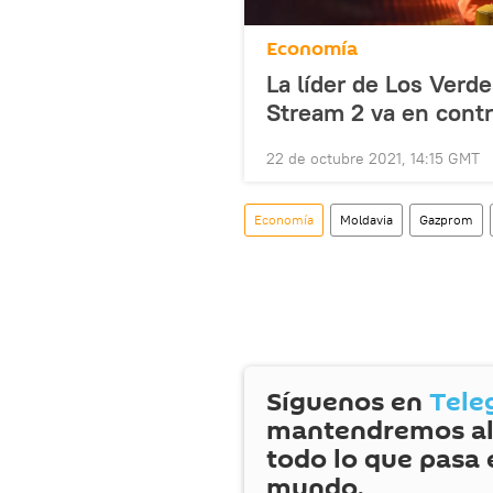
Economía
La líder de Los Ver
Stream 2 va en cont
22 de octubre 2021, 14:15 GMT
Economía
Moldavia
Gazprom
Síguenos en
Tele
mantendremos al
todo lo que pasa 
mundo.