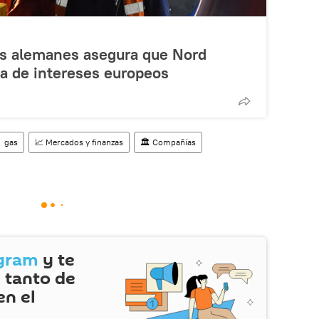
des alemanes asegura que Nord
ra de intereses europeos
gas
📈 Mercados y finanzas
🏛️ Compañías
gram
y te
 tanto de
en el