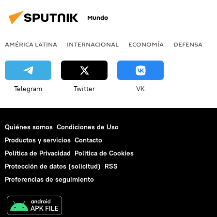
Juan Guaidó
Mundo
AMÉRICA LATINA
INTERNACIONAL
ECONOMÍA
DEFENSA
M
Telegram
Twitter
VK
Quiénes somos
Condiciones de Uso
Productos y servicios
Contacto
Política de Privacidad
Politica de Cookies
Protección de datos (solicitud)
RSS
Preferencias de seguimiento