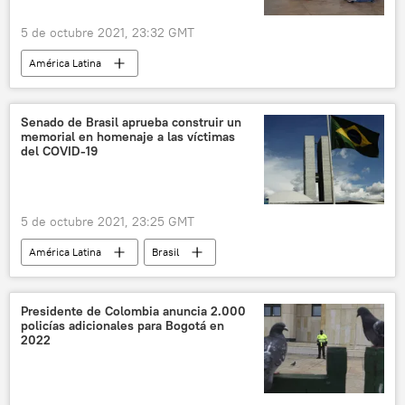
5 de octubre 2021, 23:32 GMT
América Latina
Agencia Nacional de Aviación Civil (ANAC)
Argentina
pandemia de coronavirus
Senado de Brasil aprueba construir un
memorial en homenaje a las víctimas
del COVID-19
5 de octubre 2021, 23:25 GMT
América Latina
Brasil
Senado de Brasil
pandemia de coronavirus
Presidente de Colombia anuncia 2.000
policías adicionales para Bogotá en
2022