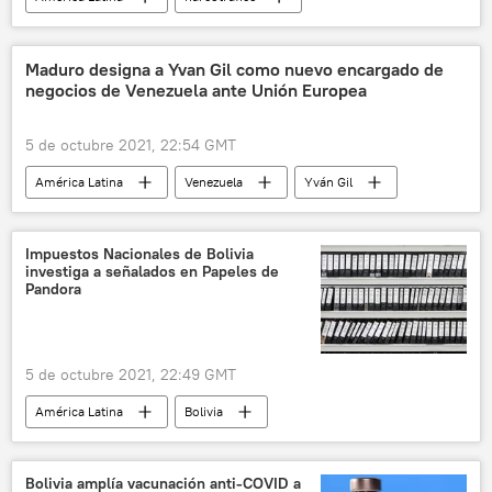
Ciudad de México (CDMX)
México
Maduro designa a Yvan Gil como nuevo encargado de
negocios de Venezuela ante Unión Europea
5 de octubre 2021, 22:54 GMT
América Latina
Venezuela
Yván Gil
Unión Europea (UE)
Impuestos Nacionales de Bolivia
investiga a señalados en Papeles de
Pandora
5 de octubre 2021, 22:49 GMT
América Latina
Bolivia
Papeles de Pandora
Bolivia amplía vacunación anti-COVID a