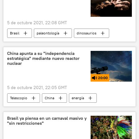
5 de octubre 2021, 22:08 GMT
Brasil
paleontología
dinosaurios
Ciencia
arqueología
China apunta a su "independencia
estratégica" mediante nuevo reactor
nuclear
20:00
5 de octubre 2021, 22:05 GMT
Telescopio
China
energía
reactor nuclear
Brasil ya piensa en un carnaval masivo y
"sin restricciones"