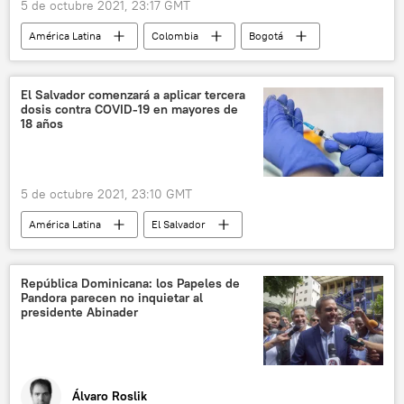
5 de octubre 2021, 23:17 GMT
América Latina
Colombia
Bogotá
Policía de Colombia
Iván Duque
El Salvador comenzará a aplicar tercera
dosis contra COVID-19 en mayores de
18 años
5 de octubre 2021, 23:10 GMT
América Latina
El Salvador
Nayib Bukele
vacunación contra el COVID-19
República Dominicana: los Papeles de
Pandora parecen no inquietar al
presidente Abinader
Álvaro Roslik