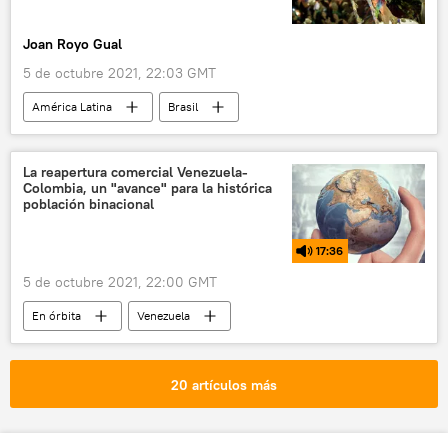
Joan Royo Gual
5 de octubre 2021, 22:03 GMT
América Latina
Brasil
Carnaval de Brasil
pandemia de coronavirus
La reapertura comercial Venezuela-
Colombia, un "avance" para la histórica
población binacional
17:36
5 de octubre 2021, 22:00 GMT
En órbita
Venezuela
Nicolás Maduro
comercio
Gobierno de Colombia
20 artículos más
Gobierno de Venezuela
Donald Trump
Fuerzas Armadas de Venezuela
Iván Duque