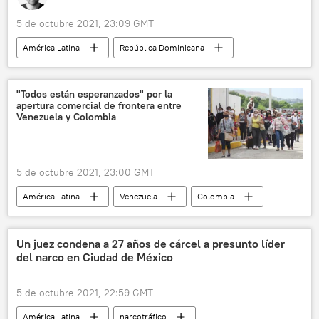
5 de octubre 2021, 23:09 GMT
América Latina
República Dominicana
Centroamérica
paraíso fiscal
offshore
Luis Abinader
"Todos están esperanzados" por la
apertura comercial de frontera entre
Papeles de Pandora
Venezuela y Colombia
5 de octubre 2021, 23:00 GMT
América Latina
Venezuela
Colombia
📝 Reportajes
Un juez condena a 27 años de cárcel a presunto líder
del narco en Ciudad de México
5 de octubre 2021, 22:59 GMT
América Latina
narcotráfico