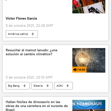
Víctor Flores García
5 de octubre 2021, 22:26 GMT
América Latina
Andrés Manuel López Obrador
México
Resucitar al mamut lanudo: ¿una
solución al cambio climático?
14:30
5 de octubre 2021, 22:10 GMT
Big Bang
Siberia
ADN
mamut
elefantes
genética
resucitación
animales extintos
Hallan fósiles de dinosaurio en las
obras de una carretera en el sureste de
cambio climático
Brasil