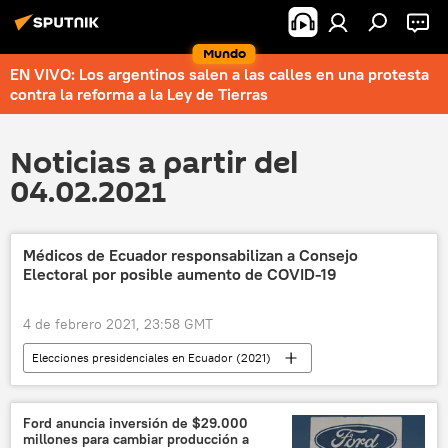
Mundo
EN VIVO: Los argentinos salen a las calles en una protesta
contra la reforma a la Ley de Tierras
Noticias a partir del
04.02.2021
Médicos de Ecuador responsabilizan a Consejo
Electoral por posible aumento de COVID-19
4 de febrero 2021, 23:58 GMT
Elecciones presidenciales en Ecuador (2021)
América Latina
Internacional
Ecuador
coronavirus
elecciones
Ford anuncia inversión de $29.000
millones para cambiar producción a
noticias