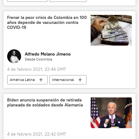
política
💬 Opinión y Análisis
Bolivia
Luis Arce
Joe Biden
Frenar la peor crisis de Colombia en 100
años depende de vacunación contra
EEUU
noticias
COVID-19
Alfredo Molano Jimeno
Desde Colombia
4 de febrero 2021, 22:44 GMT
América Latina
Internacional
Colombia
vacunación
noticias
Biden anuncia suspensión de retirada
planeada de soldados desde Alemania
4 de febrero 2021, 22:42 GMT