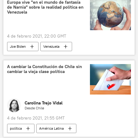
Europa vive "en el mundo de fantasía
de Narnia" sobre la realidad política en
Venezuela
4 de febrero 2021, 22:00 GMT
Joe Biden
Venezuela
Nicolás Maduro
cáncer
🌍 Europa
En órbita
EEUU
A cambiar la Constitución de Chile sin
cambiar la vieja clase política
Carolina Trejo Vidal
Desde Chile
4 de febrero 2021, 21:55 GMT
política
América Latina
Internacional
Chile
constituyente