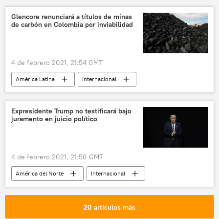
elecciones
noticias
Glencore renunciará a títulos de minas
de carbón en Colombia por inviabilidad
4 de febrero 2021, 21:54 GMT
América Latina
Internacional
Glencore
Colombia
minas
noticias
Expresidente Trump no testificará bajo
juramento en juicio político
4 de febrero 2021, 21:50 GMT
América del Norte
Internacional
Donald Trump
juicio político
EEUU
noticias
20 artículos más