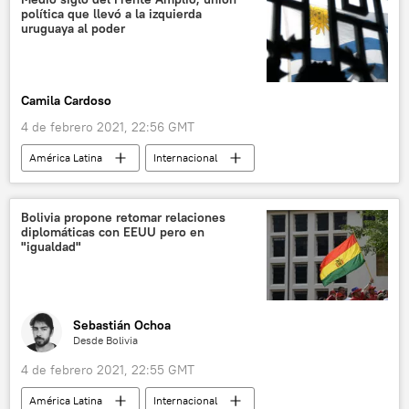
política que llevó a la izquierda
uruguaya al poder
Camila Cardoso
4 de febrero 2021, 22:56 GMT
América Latina
Internacional
Frente Amplio
Uruguay
noticias
Bolivia propone retomar relaciones
diplomáticas con EEUU pero en
"igualdad"
Sebastián Ochoa
Desde Bolivia
4 de febrero 2021, 22:55 GMT
América Latina
Internacional