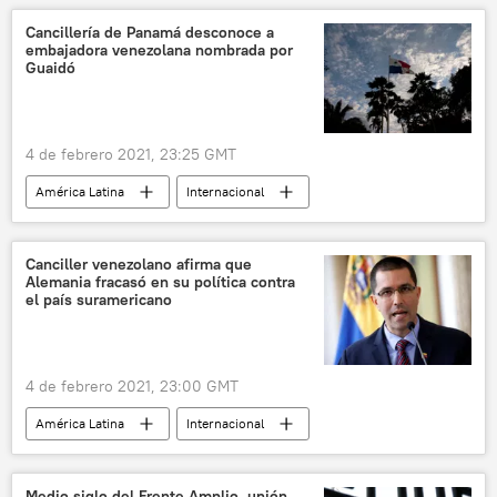
Cancillería de Panamá desconoce a
embajadora venezolana nombrada por
Guaidó
4 de febrero 2021, 23:25 GMT
América Latina
Internacional
Panamá
Venezuela
Juan Guaidó
noticias
Canciller venezolano afirma que
Alemania fracasó en su política contra
el país suramericano
4 de febrero 2021, 23:00 GMT
América Latina
Internacional
Jorge Arreaza
Venezuela
Alemania
noticias
Medio siglo del Frente Amplio, unión