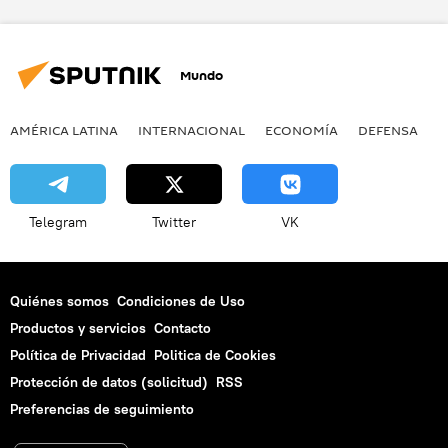
Mundo
AMÉRICA LATINA
INTERNACIONAL
ECONOMÍA
DEFENSA
M
Telegram
Twitter
VK
Quiénes somos
Condiciones de Uso
Productos y servicios
Contacto
Política de Privacidad
Politica de Cookies
Protección de datos (solicitud)
RSS
Preferencias de seguimiento