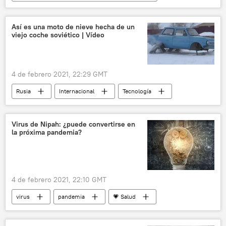
América Latina
Internacional
Consejo Nacional Electoral (CNE) de Ecuador
Así es una moto de nieve hecha de un
viejo coche soviético | Vídeo
Ecuador
elecciones
noticias
4 de febrero 2021, 22:29 GMT
Rusia
Internacional
Tecnología
Ciencia
nieve
automóviles
Unión Soviética (URSS)
noticias
Virus de Nipah: ¿puede convertirse en
la próxima pandemia?
4 de febrero 2021, 22:10 GMT
virus
pandemia
💗 Salud
Big Bang