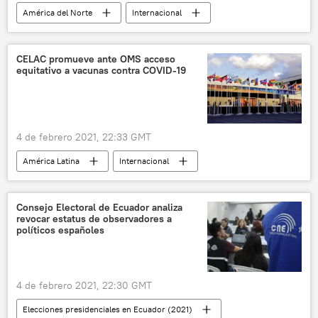
América del Norte
Internacional
Joe Biden
EEUU
Alemania
China
Yemen
migración
CELAC promueve ante OMS acceso
equitativo a vacunas contra COVID-19
Rusia
noticias
4 de febrero 2021, 22:33 GMT
América Latina
Internacional
México
CELAC
vacunación
vacunación contra el COVID-19
Consejo Electoral de Ecuador analiza
revocar estatus de observadores a
Organización Mundial de la Salud
noticias
políticos españoles
4 de febrero 2021, 22:30 GMT
Elecciones presidenciales en Ecuador (2021)