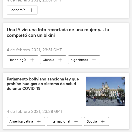
Economía
Banco Centroamericano de Integración Económica (BCIE)
bancos
noticias
Una IA vio una foto recortada de una mujer y… la
completó con un bikini
4 de febrero 2021, 23:31 GMT
Tecnología
Ciencia
algoritmos
inteligencia artificial
noticias
Parlamento boliviano sanciona ley que
prohíbe huelgas en sistema de salud
durante COVID-19
4 de febrero 2021, 23:28 GMT
América Latina
Internacional
Bolivia
coronavirus
noticias