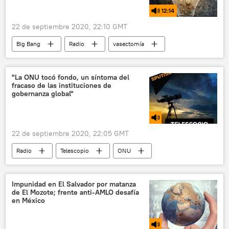
12:14
22 de septiembre 2020, 22:10 GMT
Big Bang
Radio
vasectomía
sexualidad
vida sexual
riesgos
anticonceptivo masculino
anticonceptivo
"La ONU tocó fondo, un síntoma del
fracaso de las instituciones de
fertilidad
💗 Salud
gobernanza global"
22 de septiembre 2020, 22:05 GMT
Radio
Telescopio
ONU
pandemia de coronavirus
COVID-19
coronavirus
Asamblea General de la ONU
Impunidad en El Salvador por matanza
de El Mozote; frente anti-AMLO desafía
en México