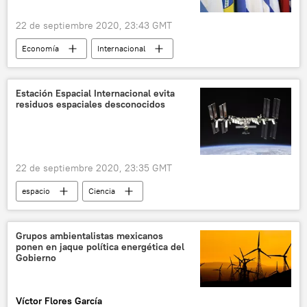
22 de septiembre 2020, 23:43 GMT
Economía
Internacional
América Latina
🌍 Europa
Brasil
Francia
Mercosur
Estación Espacial Internacional evita
residuos espaciales desconocidos
Unión Europea (UE)
noticias
22 de septiembre 2020, 23:35 GMT
espacio
Ciencia
Estación Espacial Internacional (EEI)
noticias
Grupos ambientalistas mexicanos
ponen en jaque política energética del
Gobierno
Víctor Flores García