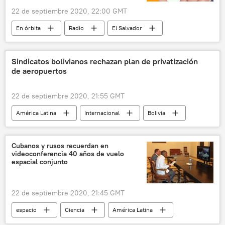
22 de septiembre 2020, 22:00 GMT
En órbita
Radio
El Salvador
impunidad
masacre
archivos
violación a los derechos humanos
México
Sindicatos bolivianos rechazan plan de privatización
de aeropuertos
Andrés Manuel López Obrador
Paraguay
Ejército del Pueblo Paraguayo (EPP)
22 de septiembre 2020, 21:55 GMT
protestas
América Latina
Internacional
Bolivia
aeropuerto
privatización
noticias
Cubanos y rusos recuerdan en
videoconferencia 40 años de vuelo
espacial conjunto
22 de septiembre 2020, 21:45 GMT
espacio
Ciencia
América Latina
Internacional
Rusia
Cuba