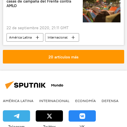
casas de campaña del Frente contra
AMLO
22 de septiembre 2020, 21:11 GMT
América Latina
Internacional
América del Norte
México
Andrés Manuel López Obrador
noticias
20 artículos más
Mundo
AMÉRICA LATINA
INTERNACIONAL
ECONOMÍA
DEFENSA
M
Telegram
Twitter
VK