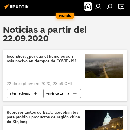
Mundo
Noticias a partir del
22.09.2020
Incendios: ¿por qué el humo es aún
más nocivo en tiempos de COVID-19?
22 de septiembre 2020, 23:59 GMT
Internacional
América Latina
Defensa
sociedad
💗 Salud
seguridad
medioambiente
noticias
Representantes de EEUU aprueban ley
para prohibir productos de región china
de Xinjiang