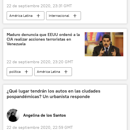
22 de septiembre 2020, 23:31 GMT
América Latina
Internacional
medioambiente
sociedad
México
energía limpia
noticias
Maduro denuncia que EEUU ordenó a la
CIA realizar acciones terroristas en
Venezuela
22 de septiembre 2020, 23:20 GMT
política
América Latina
Internacional
América del Norte
Venezuela
Nicolás Maduro
EEUU
¿Qué lugar tendrán los autos en las ciudades
pospandémicas? Un urbanista responde
CIA
terrorismo
noticias
Angelina de los Santos
22 de septiembre 2020, 22:59 GMT