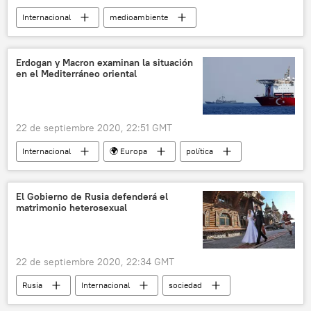
Internacional
medioambiente
sociedad
pandemia de coronavirus
COVID-19
urbanismo
bicisenda
Erdogan y Macron examinan la situación
en el Mediterráneo oriental
bicicletas
carril bici
bicicletas urbanas
ciclovía
automóviles
💗 Salud
noticias
22 de septiembre 2020, 22:51 GMT
Internacional
🌍 Europa
política
Francia
Turquía
mar Mediterráneo
Emmanuel Macron
Recep Tayyip Erdogan
El Gobierno de Rusia defenderá el
matrimonio heterosexual
noticias
22 de septiembre 2020, 22:34 GMT
Rusia
Internacional
sociedad
Vladímir Putin
Constitución de Rusia