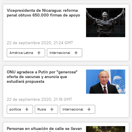
Arnaldo Tamayo Méndez
Vicepresidenta de Nicaragua: reforma
penal obtuvo 650.000 firmas de apoyo
Unión Soviética (URSS)
noticias
22 de septiembre 2020, 21:24 GMT
América Latina
Internacional
Nicaragua
Rosario Murillo
reformas
noticias
ONU agradece a Putin por "generosa"
oferta de vacunas y anuncia que
estudiará propuesta
22 de septiembre 2020, 21:18 GMT
política
Rusia
Internacional
ONU
Vladímir Putin
Asamblea General de la ONU
noticias
Personas en situación de calle se llevan