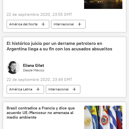
22 de septiembre 2020, 23:55 GMT
América del Norte
Internacional
política
EEUU
China
Xinjiang
🌏 Asia
noticias
El histórico juicio por un derrame petrolero en
Argentina llega a su fin con los acusados absueltos
Eliana Gilet
Desde México
22 de septiembre 2020, 23:49 GMT
América Latina
Internacional
sociedad
medioambiente
Argentina
noticias
Brasil contradice a Francia y dice que
acuerdo UE-Mercosur no amenaza al
medio ambiente