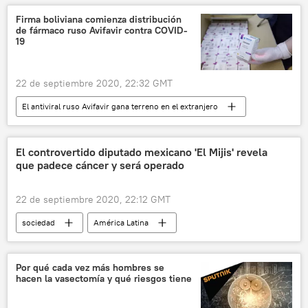
Duma Estatal de Rusia
noticias
Firma boliviana comienza distribución
de fármaco ruso Avifavir contra COVID-
19
22 de septiembre 2020, 22:32 GMT
El antiviral ruso Avifavir gana terreno en el extranjero
América Latina
Internacional
Rusia
Bolivia
COVID-19
Avifavir
El controvertido diputado mexicano 'El Mijis' revela
que padece cáncer y será operado
noticias
22 de septiembre 2020, 22:12 GMT
sociedad
América Latina
Internacional
América del Norte
México
cáncer
noticias
Por qué cada vez más hombres se
hacen la vasectomía y qué riesgos tiene