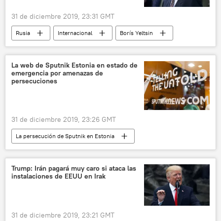
31 de diciembre 2019, 23:31 GMT
Rusia
Internacional
Borís Yeltsin
noticias
La web de Sputnik Estonia en estado de
emergencia por amenazas de
persecuciones
31 de diciembre 2019, 23:26 GMT
La persecución de Sputnik en Estonia
🌍 Europa
Internacional
Sputnik (medio de comunicación)
Estonia
Trump: Irán pagará muy caro si ataca las
instalaciones de EEUU en Irak
estado de emergencia
persecución
noticias
31 de diciembre 2019, 23:21 GMT