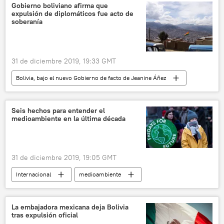
Adel Abdul Mahdi
noticias
Gobierno boliviano afirma que
expulsión de diplomáticos fue acto de
soberanía
31 de diciembre 2019, 19:33 GMT
Bolivia, bajo el nuevo Gobierno de facto de Jeanine Áñez
América Latina
Internacional
Bolivia
expulsión
diplomáticos
Seis hechos para entender el
medioambiente en la última década
Unión Europea (UE)
noticias
31 de diciembre 2019, 19:05 GMT
Internacional
medioambiente
sociedad
cambio climático
calentamiento global
balance
La embajadora mexicana deja Bolivia
tras expulsión oficial
noticias