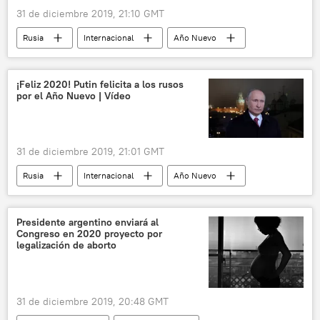
31 de diciembre 2019, 21:10 GMT
Rusia
Internacional
Año Nuevo
Moscú
noticias
¡Feliz 2020! Putin felicita a los rusos
por el Año Nuevo | Vídeo
31 de diciembre 2019, 21:01 GMT
Rusia
Internacional
Año Nuevo
discurso
presidente
Vladímir Putin
noticias
Presidente argentino enviará al
Congreso en 2020 proyecto por
legalización de aborto
31 de diciembre 2019, 20:48 GMT