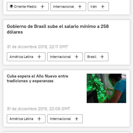
🌍 Oriente Medio
Internacional
Irán
EEUU
Donald Trump
Irak
noticias
Gobierno de Brasil sube el salario mínimo a 258
dólares
31 de diciembre 2019, 22:11 GMT
América Latina
Internacional
Brasil
salario mínimo
noticias
Cuba espera el Año Nuevo entre
tradiciones y esperanzas
31 de diciembre 2019, 22:06 GMT
América Latina
Internacional
Año Nuevo
Cuba
noticias