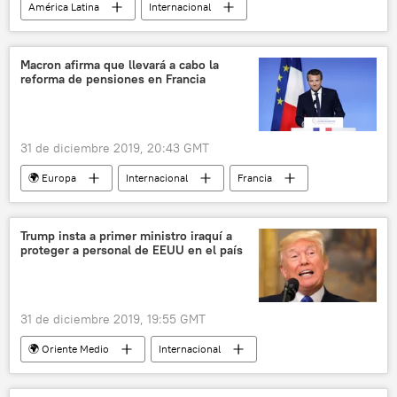
América Latina
Internacional
Argentina
Alberto Fernández
aborto
noticias
Macron afirma que llevará a cabo la
reforma de pensiones en Francia
31 de diciembre 2019, 20:43 GMT
🌍 Europa
Internacional
Francia
Emmanuel Macron
reforma de pensiones
noticias
Trump insta a primer ministro iraquí a
proteger a personal de EEUU en el país
31 de diciembre 2019, 19:55 GMT
🌍 Oriente Medio
Internacional
EEUU
Donald Trump
Irak