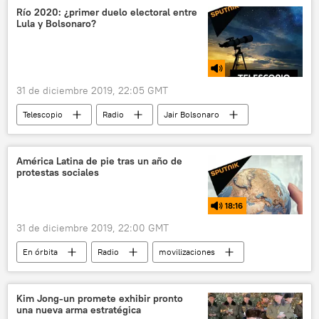
Río 2020: ¿primer duelo electoral entre
Lula y Bolsonaro?
31 de diciembre 2019, 22:05 GMT
Telescopio
Radio
Jair Bolsonaro
Brasil
América Latina de pie tras un año de
protestas sociales
18:16
31 de diciembre 2019, 22:00 GMT
En órbita
Radio
movilizaciones
Irak
ola de calor
Lo más importante de 2019
América Latina
Kim Jong-un promete exhibir pronto
una nueva arma estratégica
EEUU