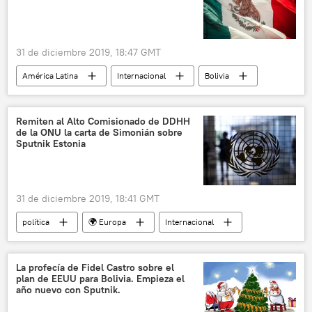
31 de diciembre 2019, 18:47 GMT
América Latina
Internacional
Bolivia
México
expulsión
noticias
Remiten al Alto Comisionado de DDHH
de la ONU la carta de Simonián sobre
Sputnik Estonia
31 de diciembre 2019, 18:41 GMT
política
🌍 Europa
Internacional
Rusia
Margarita Simonián
derechos humanos
ONU
cartas
La profecía de Fidel Castro sobre el
plan de EEUU para Bolivia. Empieza el
Estonia
Sputnik (medio de comunicación)
año nuevo con Sputnik.
La persecución de Sputnik en Estonia