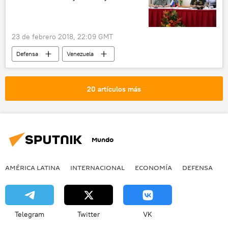
Organismo Internacional de Energía Atómica (OIEA)
Congreso de Argentina
aborto
legalización
acusaciones
23 de febrero 2018, 22:09 GMT
enriquecimiento de uranio
dictadura
Defensa
Venezuela
revolución
pacto nuclear
Vladimir Padrino López
Serguéi Shoigú
Rusia
noticias
20 artículos más
Mundo
AMÉRICA LATINA
INTERNACIONAL
ECONOMÍA
DEFENSA
M
Telegram
Twitter
VK