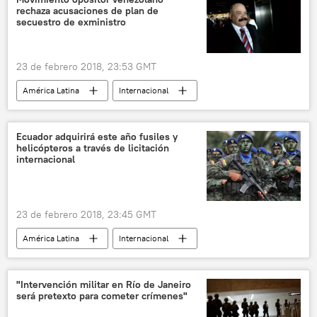
rechaza acusaciones de plan de
WikiLeaks
noticias
secuestro de exministro
23 de febrero 2018, 23:53 GMT
América Latina
Internacional
Venezuela
noticias
Ecuador adquirirá este año fusiles y
helicópteros a través de licitación
internacional
23 de febrero 2018, 23:45 GMT
América Latina
Internacional
Colombia
Ecuador
Defensa
noticias
"Intervención militar en Río de Janeiro
será pretexto para cometer crímenes"