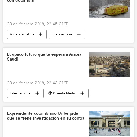
con Colombia
23 de febrero 2018, 22:45 GMT
América Latina
Internacional
Venezuela
Colombia
drogas
noticias
El opaco futuro que le espera a Arabia
Saudí
23 de febrero 2018, 22:43 GMT
Internacional
🌍 Oriente Medio
Arabia Saudita
Salman bin Abdelaziz al Saud
📈 Mercados y finanzas
noticias
Expresidente colombiano Uribe pide
que se frene investigación en su contra