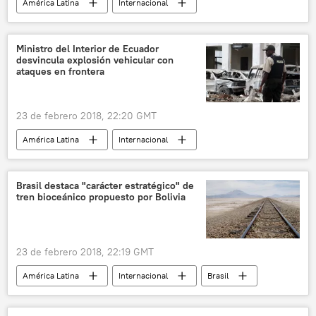
América Latina
Internacional
Venezuela
petro
criptomonedas
noticias
Ministro del Interior de Ecuador
desvincula explosión vehicular con
ataques en frontera
23 de febrero 2018, 22:20 GMT
América Latina
Internacional
Ecuador
explosiones
ataque
noticias
Brasil destaca "carácter estratégico" de
tren bioceánico propuesto por Bolivia
23 de febrero 2018, 22:19 GMT
América Latina
Internacional
Brasil
Bolivia
tren bioceánico
noticias