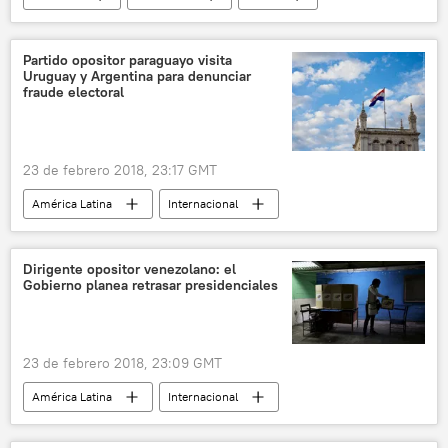
submarinos
noticias
Partido opositor paraguayo visita
Uruguay y Argentina para denunciar
fraude electoral
23 de febrero 2018, 23:17 GMT
América Latina
Internacional
Uruguay
Argentina
Paraguay
noticias
Dirigente opositor venezolano: el
Gobierno planea retrasar presidenciales
23 de febrero 2018, 23:09 GMT
América Latina
Internacional
Venezuela
Julio Borges
noticias