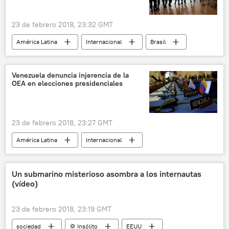
23 de febrero 2018, 23:32 GMT
América Latina
Internacional
Brasil
Río de Janeiro
militares
intervención
noticias
Venezuela denuncia injerencia de la
OEA en elecciones presidenciales
23 de febrero 2018, 23:27 GMT
América Latina
Internacional
Venezuela
Samuel Moncada
Organización de Estados Americanos (OEA)
Un submarino misterioso asombra a los internautas
(vídeo)
noticias
23 de febrero 2018, 23:19 GMT
sociedad
💢 Insólito
EEUU