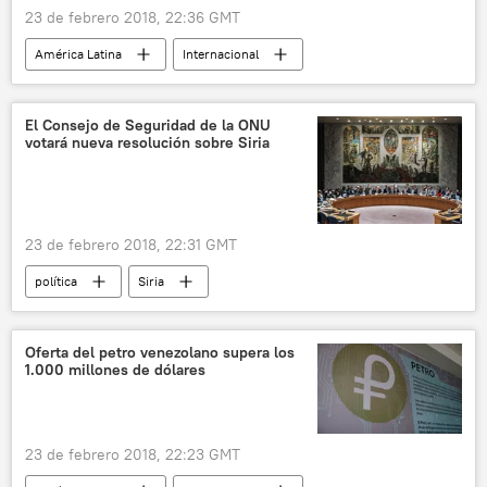
23 de febrero 2018, 22:36 GMT
América Latina
Internacional
Colombia
Álvaro Uribe Vélez
noticias
El Consejo de Seguridad de la ONU
votará nueva resolución sobre Siria
23 de febrero 2018, 22:31 GMT
política
Siria
Consejo de Seguridad de la ONU
resolución
noticias
Oferta del petro venezolano supera los
1.000 millones de dólares
23 de febrero 2018, 22:23 GMT