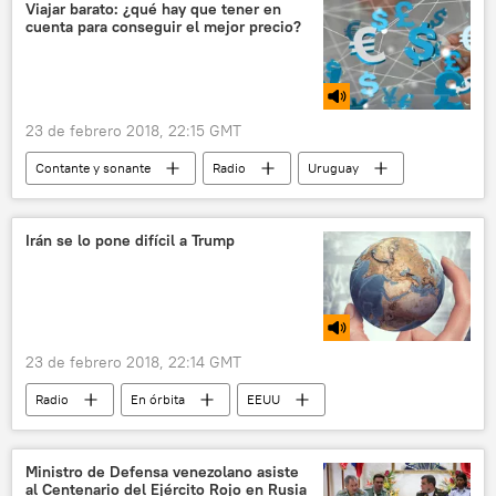
Viajar barato: ¿qué hay que tener en
cuenta para conseguir el mejor precio?
23 de febrero 2018, 22:15 GMT
Contante y sonante
Radio
Uruguay
Nueva York
The Wall Street Journal
🧭 Destinos
Irán se lo pone difícil a Trump
23 de febrero 2018, 22:14 GMT
Radio
En órbita
EEUU
Cuba
Irán
Argentina
Donald Trump
Ministro de Defensa venezolano asiste
al Centenario del Ejército Rojo en Rusia