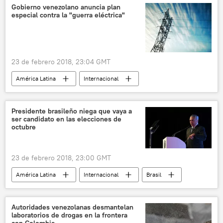
Gobierno venezolano anuncia plan
especial contra la "guerra eléctrica"
23 de febrero 2018, 23:04 GMT
América Latina
Internacional
Venezuela
electricidad
noticias
Presidente brasileño niega que vaya a
ser candidato en las elecciones de
octubre
23 de febrero 2018, 23:00 GMT
América Latina
Internacional
Brasil
Michel Temer
elecciones
noticias
Autoridades venezolanas desmantelan
laboratorios de drogas en la frontera