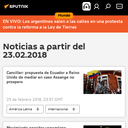
Mundo
EN VIVO: Los argentinos salen a las calles en una protesta
contra la reforma a la Ley de Tierras
Noticias a partir del
23.02.2018
Canciller: propuesta de Ecuador a Reino
Unido de mediar en caso Assange no
prospero
23 de febrero 2018, 23:57 GMT
América Latina
Internacional
Reino Unido
Ecuador
Julian Assange
María Fernanda Espinosa
Movimiento opositor venezolano