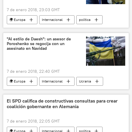
7 de enero 2018, 23:03 GMT
🌍 Europa
Internacional
política
América del Norte
EEUU
Francia
Corea del Norte
Corea del Sur
"Al estilo de Daesh": un asesor de
Poroshenko se regocija con un
Donald Trump
Emmanuel Macron
asesinato en Navidad
🌏 Asia
noticias
7 de enero 2018, 22:40 GMT
🌍 Europa
Internacional
Ucrania
Donbás
Irina Yarovaya
Yuri Biriukov
asesinato
El SPD califica de constructivas consultas para crear
coalición gobernante en Alemania
francotiradores
📰 Conflicto en el este de Ucrania (2014-2022)
7 de enero 2018, 22:05 GMT
ISIS
noticias
🌍 Europa
Internacional
política