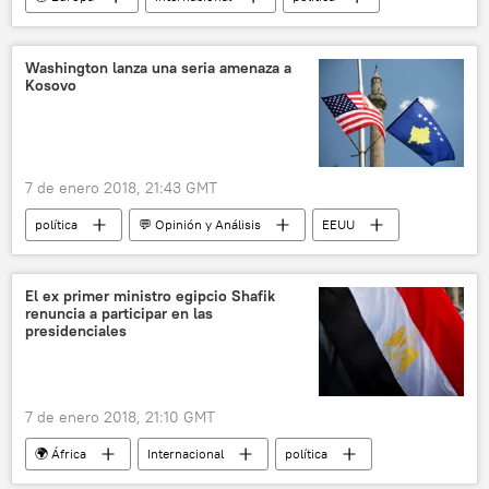
Alemania
Unión Demócrata Cristiana de Alemania (CDU)
Washington lanza una seria amenaza a
Kosovo
Unión Social Cristiana (CSU)
coalición
Partido Socialdemócrata de Alemania (SPD)
noticias
7 de enero 2018, 21:43 GMT
política
💬 Opinión y Análisis
EEUU
Kosovo
noticias
El ex primer ministro egipcio Shafik
renuncia a participar en las
presidenciales
7 de enero 2018, 21:10 GMT
🌍 África
Internacional
política
Egipto
noticias