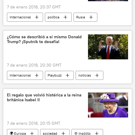
7 de enero 2018, 20:37 GMT
Internacional
política
Rusia
Ela Pamfílova
Comisión Electoral Central de Rusia
¿Cómo se describió a sí mismo Donald
Trump? ¡Sputnik te desafía!
Elecciones presidenciales en Rusia (2018)
candidatos
noticias
7 de enero 2018, 20:30 GMT
Internacional
Playbuzz
noticias
El regalo que volvió histérica a la reina
británica Isabel II
7 de enero 2018, 20:15 GMT
🌍 Europa
sociedad
💢 Insólito