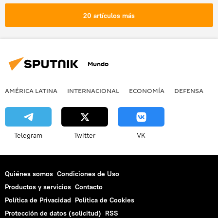
ocupación israelí
noticias
20 artículos más
Mundo
AMÉRICA LATINA
INTERNACIONAL
ECONOMÍA
DEFENSA
M
Telegram
Twitter
VK
Quiénes somos
Condiciones de Uso
Productos y servicios
Contacto
Política de Privacidad
Politica de Cookies
Protección de datos (solicitud)
RSS