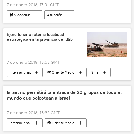
7 de enero 2018, 17:01 GMT
📹 Videoclub
Asunción
Harry Potter
batalla
magos
Ejército sirio retoma localidad
estratégica en la provincia de Idlib
7 de enero 2018, 16:53 GMT
Internacional
🌍 Oriente Medio
Siria
Sinyar
terrorismo
noticias
Israel no permitirá la entrada de 20 grupos de todo el
mundo que boicotean a Israel
7 de enero 2018, 16:32 GMT
Internacional
🌍 Oriente Medio
Palestina
Israel
boicot