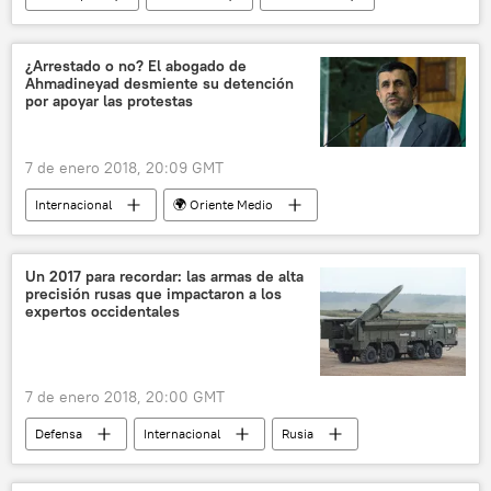
Internacional
Reino Unido
Isabel II
Meghan Markle
Navidad
regalo
¿Arrestado o no? El abogado de
Ahmadineyad desmiente su detención
noticias
por apoyar las protestas
7 de enero 2018, 20:09 GMT
Internacional
🌍 Oriente Medio
Protestas en Irán contra la situación económica del país
Irán
Mahmud Ahmadineyad
Un 2017 para recordar: las armas de alta
precisión rusas que impactaron a los
protestas
noticias
expertos occidentales
7 de enero 2018, 20:00 GMT
Defensa
Internacional
Rusia
Siria
Iskander-M
Kh-101