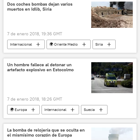
Kalibr
noticias
Dos coches bombas dejan varios
muertos en Idlib, Siria
7 de enero 2018, 19:36 GMT
Internacional
🌍 Oriente Medio
Siria
Idlib
coche bomba
noticias
Un hombre fallece al detonar un
artefacto explosivo en Estocolmo
7 de enero 2018, 18:26 GMT
🌍 Europa
Internacional
Suecia
Estocolmo
explosiones
noticias
La bomba de relojería que se oculta en
el mismísimo corazón de Europa