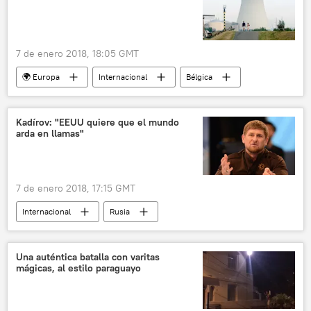
7 de enero 2018, 18:05 GMT
🌍 Europa
Internacional
Bélgica
Alemania
Países Bajos
planta nuclear
radiación nuclear
Kadírov: "EEUU quiere que el mundo
arda en llamas"
accidente nuclear
grieta
noticias
7 de enero 2018, 17:15 GMT
Internacional
Rusia
América del Norte
noticias
Una auténtica batalla con varitas
mágicas, al estilo paraguayo