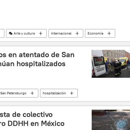
🎭 Arte y cultura
Internacional
Economía
omercio
noticias
os en atentado de San
núan hospitalizados
San Petersburgo
hospitalización
etersburgo
noticias
sta de colectivo
pro DDHH en México