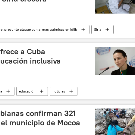
s el presunto ataque con armas químicas en Idlib
Siria
ataque químico
noticias
ofrece a Cuba
ucación inclusiva
ia
educación
noticias
bianas confirman 321
del municipio de Mocoa