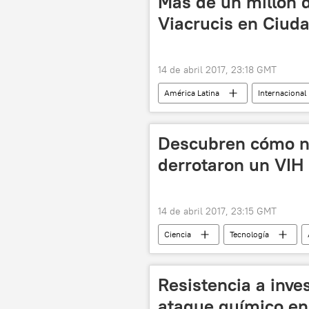
Más de un millón 
Viacrucis en Ciud
14 de abril 2017, 23:18 GMT
América Latina
Internacional
Descubren cómo n
derrotaron un VIH 
14 de abril 2017, 23:15 GMT
Ciencia
Tecnología
genoma
noticias
Resistencia a inve
ataque químico en 