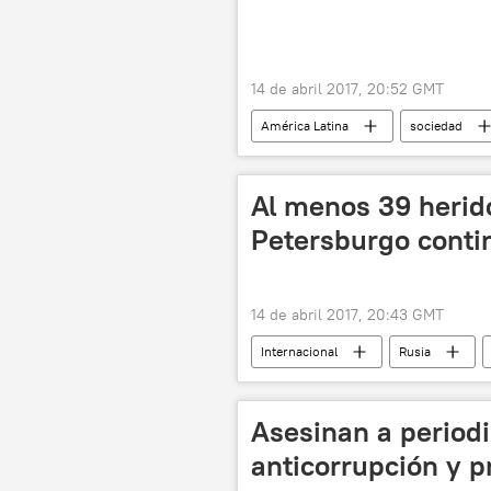
14 de abril 2017, 20:52 GMT
América Latina
sociedad
Pascua
chocolate
c
Al menos 39 herid
Petersburgo conti
14 de abril 2017, 20:43 GMT
Internacional
Rusia
Fuerte explosión en el metro de San P
Asesinan a periodi
anticorrupción y 