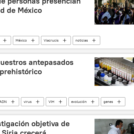
de personas presencian
ad de México
México
Viacrucis
noticias
uestros antepasados
prehistórico
ADN
virus
VIH
evolución
genes
stigación objetiva de
Siria crecerá