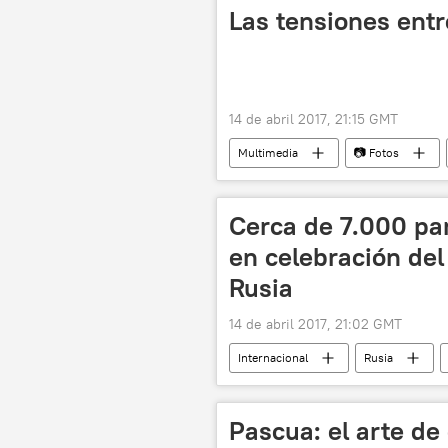
Las tensiones entr
14 de abril 2017, 21:15 GMT
Multimedia
📷 Fotos
Corea del Norte
mar del Sur 
USS Carl Vinson
USS Wayne 
Cerca de 7.000 par
en celebración del 
Rusia
14 de abril 2017, 21:02 GMT
Internacional
Rusia
Pascua: el arte d