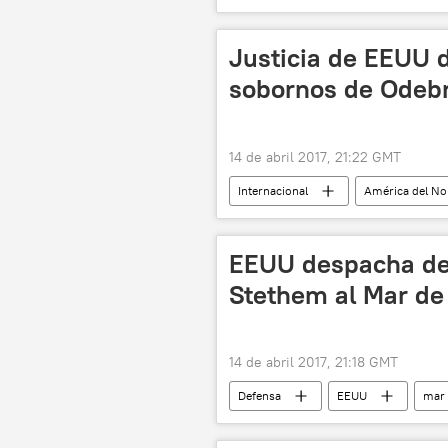
Rusia
Iglesia ortodoxa rusa
Justicia de EEUU d
sobornos de Odeb
14 de abril 2017, 21:22 GMT
Internacional
América del No
sobornos
noticias
EEUU despacha des
Stethem al Mar de 
14 de abril 2017, 21:18 GMT
Defensa
EEUU
mar 