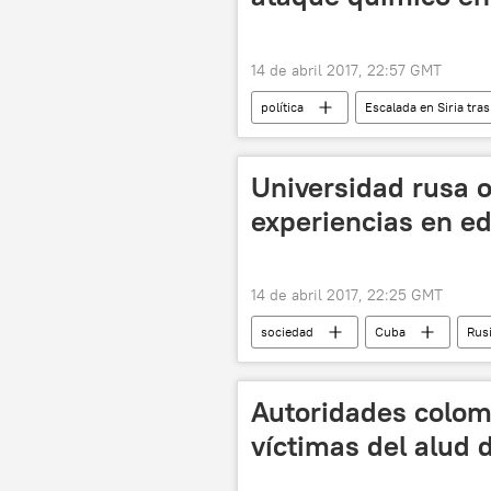
14 de abril 2017, 22:57 GMT
política
Escalada en Siria tra
Idlib
Konstantín Kosachov
Universidad rusa 
experiencias en ed
14 de abril 2017, 22:25 GMT
sociedad
Cuba
Rus
Autoridades colom
víctimas del alud 