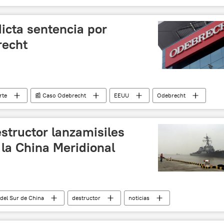
Pascua
costumbres
noticias
icta sentencia por
recht
rte
📰 Caso Odebrecht
EEUU
Odebrecht
tructor lanzamisiles
la China Meridional
del Sur de China
destructor
noticias