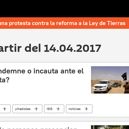
una protesta contra la reforma a la Ley de Tierras
artir del 14.04.2017
ndemne o incauta ante el
ta?
yihadistas
ISIS
noticias