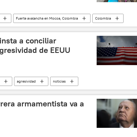
Fuerte avalancha en Mocoa, Colombia
Colombia
víctimas
noticias
nsta a conciliar
agresividad de EEUU
agresividad
noticias
rrera armamentista va a