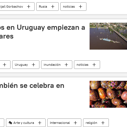
ijaíl Gorbachov
Rusia
noticias
os en Uruguay empiezan a
ares
Uruguay
inundación
noticias
mbién se celebra en
🎭 Arte y cultura
Internacional
religión