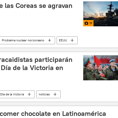
e las Coreas se agravan
17
Problema nuclear norcoreano
EEUU
de China
THAAD (sistemas antimisiles)
E. Meyer
tensión
protestas
acaidistas participarán
Día de la Victoria en
Día de la Victoria
noticias
e comer chocolate en Latinoamérica