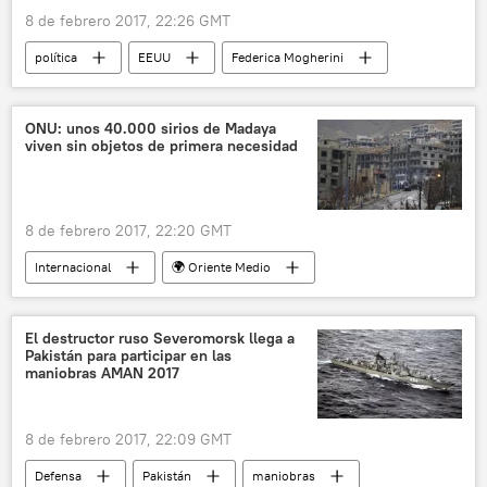
8 de febrero 2017, 22:26 GMT
política
EEUU
Federica Mogherini
Rex Tillerson
Unión Europea (UE)
noticias
ONU: unos 40.000 sirios de Madaya
viven sin objetos de primera necesidad
8 de febrero 2017, 22:20 GMT
Internacional
🌍 Oriente Medio
Madaya
Siria
Stéphane Dujarric
ONU
noticias
El destructor ruso Severomorsk llega a
Pakistán para participar en las
maniobras AMAN 2017
8 de febrero 2017, 22:09 GMT
Defensa
Pakistán
maniobras