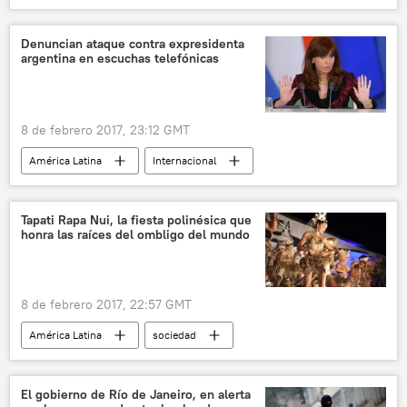
Economía
México
Banco de México
noticias
Denuncian ataque contra expresidenta
argentina en escuchas telefónicas
8 de febrero 2017, 23:12 GMT
América Latina
Internacional
política
Argentina
Cristina Fernández de Kirchner
Oscar Parrilli
Tapati Rapa Nui, la fiesta polinésica que
honra las raíces del ombligo del mundo
Raúl Kollman
juicio
escuchas
noticias
8 de febrero 2017, 22:57 GMT
América Latina
sociedad
Internacional
🎭 Arte y cultura
Chile
Isla de Pascua
fiesta
El gobierno de Río de Janeiro, en alerta