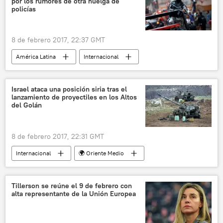
por los rumores de otra huelga de
noticias
policías
8 de febrero 2017, 22:37 GMT
América Latina
Internacional
Río de Janeiro
Brasil
Policía Militar de Brasil
huelga
Israel ataca una posición siria tras el
lanzamiento de proyectiles en los Altos
noticias
del Golán
8 de febrero 2017, 22:31 GMT
Internacional
🌍 Oriente Medio
Israel
Siria
Altos del Golán
noticias
Tillerson se reúne el 9 de febrero con
alta representante de la Unión Europea