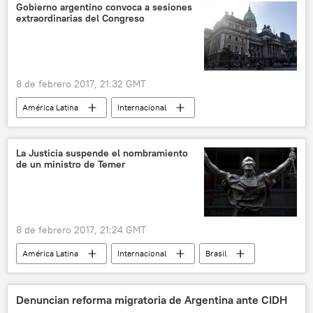
noticias
Gobierno argentino convoca a sesiones
extraordinarias del Congreso
8 de febrero 2017, 21:32 GMT
América Latina
Internacional
Argentina
Congreso de Argentina
noticias
La Justicia suspende el nombramiento
de un ministro de Temer
8 de febrero 2017, 21:24 GMT
América Latina
Internacional
Brasil
Michel Temer
Wellington Moreira Franco
noticias
Operación Lava Jato
Denuncian reforma migratoria de Argentina ante CIDH