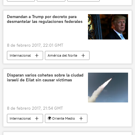
Rusia
noticias
Demandan a Trump por decreto para
desmantelar las regulaciones federales
8 de febrero 2017, 22:01 GMT
Internacional
América del Norte
EEUU
Donald Trump
noticias
Disparan varios cohetes sobre la ciudad
israelí de Eilat sin causar víctimas
8 de febrero 2017, 21:54 GMT
Internacional
🌍 Oriente Medio
Israel
Eilat
misiles