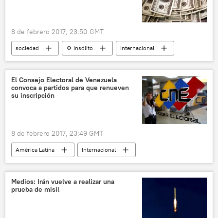
8 de febrero 2017, 23:50 GMT
sociedad
💢 Insólito
Internacional
América del Norte
Florida
juicio
Jesús
noticias
El Consejo Electoral de Venezuela
convoca a partidos para que renueven
su inscripción
8 de febrero 2017, 23:49 GMT
América Latina
Internacional
Venezuela
Consejo Nacional Electoral de Venezuela (CNE)
Medios: Irán vuelve a realizar una
prueba de misil
noticias