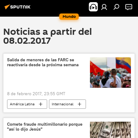
Mundo
Noticias a partir del
08.02.2017
Salida de menores de las FARC se
reactivaría desde la próxima semana
8 de febrero 2017, 23:55 GMT
América Latina
Internacional
Colombia
FARC
menores
noticias
Comete fraude multimillonario porque
"así lo dijo Jesús"