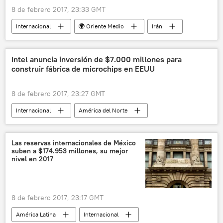
8 de febrero 2017, 23:33 GMT
Internacional
🌍 Oriente Medio
Irán
misiles
noticias
Intel anuncia inversión de $7.000 millones para
construir fábrica de microchips en EEUU
8 de febrero 2017, 23:27 GMT
Internacional
América del Norte
EEUU
Donald Trump
Intel
mercado laboral
noticias
Las reservas internacionales de México
suben a $174.953 millones, su mejor
nivel en 2017
8 de febrero 2017, 23:17 GMT
América Latina
Internacional