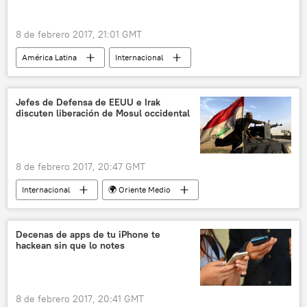
8 de febrero 2017, 21:01 GMT
América Latina
Internacional
Argentina
CIDH
CELS
migración
noticias
Jefes de Defensa de EEUU e Irak
discuten liberación de Mosul occidental
8 de febrero 2017, 20:47 GMT
Internacional
🌍 Oriente Medio
Operación para liberar Mosul
EEUU
Irak
Mosul
James Mattis
Decenas de apps de tu iPhone te
hackean sin que lo notes
Arfan al Hayali
ISIS
noticias
8 de febrero 2017, 20:41 GMT