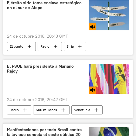
policía
ataque
grupo armado
Ejército sirio toma enclave estratégico
en el sur de Alepo
noticias
24 de octubre 2016, 20:43 GMT
El punto
Radio
Siria
Alepo
Mosul
Irak
Alemania
Francia
Calais
El PSOE hará presidente a Mariano
Rajoy
Rusia
24 de octubre 2016, 20:42 GMT
Radio
500 millones
Venezuela
Panamá
Mariano Rajoy
Partido Popular de España
España
Manifestaciones por todo Brasil contra
la ley que congela el gasto público 20