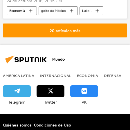
24 de octubre 2016, 20:15 GMT
Economía
golfo de México
Lukoil
petróleo
exploración
yacimientos
🏛️ Compañías
noticias
20 artículos más
Mundo
AMÉRICA LATINA
INTERNACIONAL
ECONOMÍA
DEFENSA
M
Telegram
Twitter
VK
Quiénes somos
Condiciones de Uso