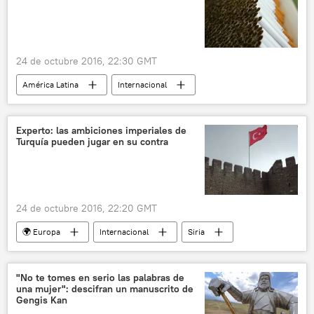
24 de octubre 2016, 22:30 GMT
América Latina
Internacional
Uruguay
ley antitabaco
noticias
Experto: las ambiciones imperiales de
Turquía pueden jugar en su contra
24 de octubre 2016, 22:20 GMT
🌍 Europa
Internacional
Siria
Irak
Turquía
Irán
Recep Tayyip Erdogan
noticias
"No te tomes en serio las palabras de
una mujer": descifran un manuscrito de
Gengis Kan