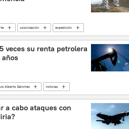
rte
colonización
expedición
noticias
15 veces su renta petrolera
z años
uis Alberto Sánchez
noticias
ar a cabo ataques con
iria?