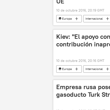
UE
10 de octubre 2016, 20:19 GMT
🌍 Europa
Internacional
RIA Novosti
propaganda
Unión Europea (UE)
noticias
Kiev: "El apoyo c
contribución inapr
10 de octubre 2016, 20:16 GMT
🌍 Europa
Internacional
EEUU
Stepán Poltorak
Empresa rusa pose
gasoducto Turk St