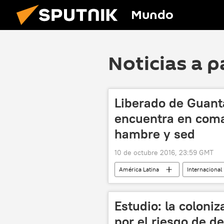
Mundo
Noticias a p
Liberado de Guan
encuentra en coma
hambre y sed
10 de octubre 2016, 23:59 GMT
América Latina
Internacional
Christian Mirza
Guantánamo
Estudio: la coloni
por el riesgo de 