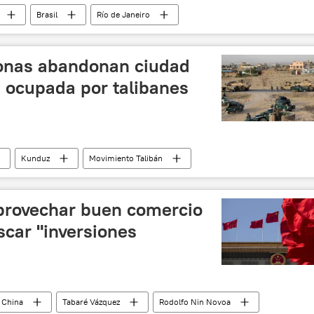
Brasil
Río de Janeiro
favelas
narcotráfico
tiroteo
onas abandonan ciudad
 ocupada por talibanes
Kunduz
Movimiento Talibán
istán
🌏 Asia
noticias
provechar buen comercio
scar "inversiones
China
Tabaré Vázquez
Rodolfo Nin Novoa