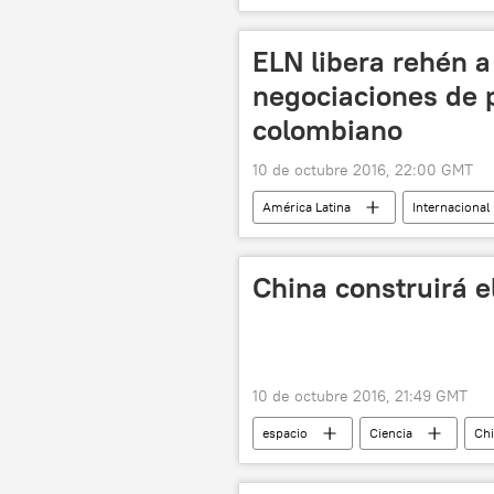
Antonio Carámbula
Gabriel 
ELN libera rehén a
negociaciones de 
colombiano
10 de octubre 2016, 22:00 GMT
América Latina
Internacional
Ejército de Liberación Nacional (ELN)
China construirá e
10 de octubre 2016, 21:49 GMT
espacio
Ciencia
Ch