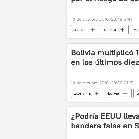
10 de octubre 2016, 23:46 GMT
espacio
Ciencia
Ma
espacio exterior
enfermedad
Bolivia multiplicó 
en los últimos die
10 de octubre 2016, 23:30 GMT
Economía
Bolivia
L
¿Podría EEUU llev
bandera falsa en S