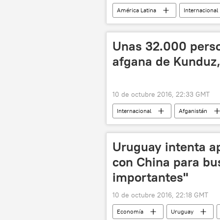
América Latina
Internacional
Unidad de Policía Pacificadora (UPP)
noticias
Unas 32.000 pers
afgana de Kunduz,
10 de octubre 2016, 22:33 GMT
Internacional
Afganistán
Agravamiento de la situación en Afgan
Uruguay intenta a
con China para bu
importantes"
10 de octubre 2016, 22:18 GMT
Economía
Uruguay