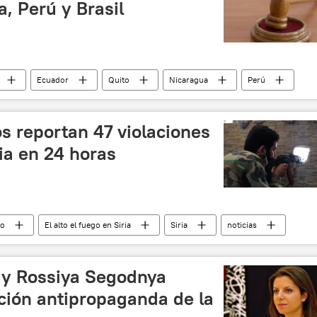
, Perú y Brasil
Ecuador
Quito
Nicaragua
Perú
s
s reportan 47 violaciones
ria en 24 horas
io
El alto el fuego en Siria
Siria
noticias
T y Rossiya Segodnya
lución antipropaganda de la