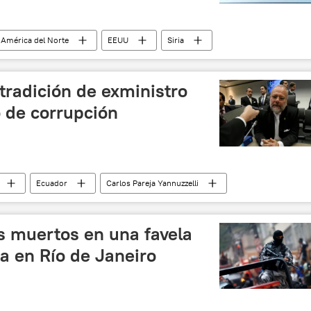
América del Norte
EEUU
Siria
redes sociales
riesgo
teoría de complot
tradición de exministro
 de corrupción
Ecuador
Carlos Pareja Yannuzzelli
corrupción
España
noticias
es muertos en una favela
a en Río de Janeiro