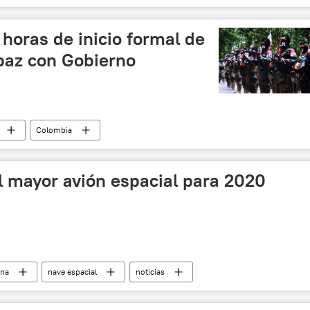
Rozman
📈 Mercados y finanzas
noticias
 horas de inicio formal de
paz con Gobierno
Colombia
 de Colombia
rehenes
noticias
l mayor avión espacial para 2020
ina
nave espacial
noticias