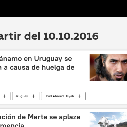
artir del 10.10.2016
tánamo en Uruguay se
 a causa de huelga de
Uruguay
Jihad Ahmad Deyab
huelga de hambre
noticias
zación de Marte se aplaza
demencia