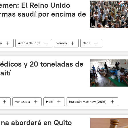
emen: El Reino Unido
armas saudí por encima de
io
Arabia Saudita
Yemen
Saná
armamento
noticias
édicos y 20 toneladas de
ití
Venezuela
Haití
huracán Matthew (2016)
ana abordará en Quito