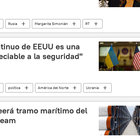
Rusia
Margarita Simonián
RT
medios
guerra informativa
ontinuo de EEUU es una
eciable a la seguridad"
política
América del Norte
Ucrania
noticias
erá tramo marítimo del
ream