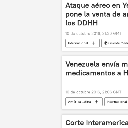
Ataque aéreo en Y
pone la venta de 
los DDHH
10 de octubre 2016, 21:30 GMT
Internacional
🌍 Oriente Med
CAAT
bombardeos
Venezuela envía m
medicamentos a Ha
10 de octubre 2016, 21:06 GMT
América Latina
Internacional
ayuda humanitaria
noticias
Corte Interameric