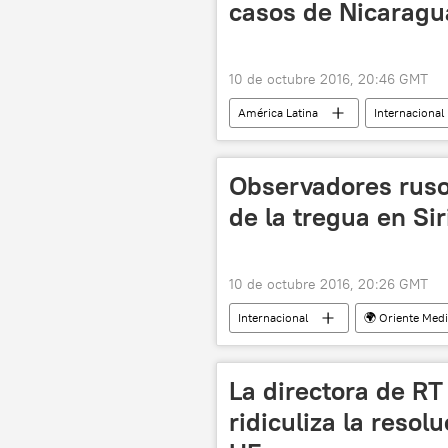
casos de Nicaragua
10 de octubre 2016, 20:46 GMT
América Latina
Internacional
Brasil
CIDH
noticia
Observadores ruso
de la tregua en Si
10 de octubre 2016, 20:26 GMT
Internacional
🌍 Oriente Med
La directora de R
ridiculiza la reso