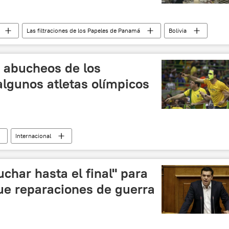
Las filtraciones de los Papeles de Panamá
Bolivia
noticias
s abucheos de los
algunos atletas olímpicos
Internacional
 2016
Río de Janeiro
JJOO de Río de Janeiro de 2016
uchar hasta el final" para
e reparaciones de guerra