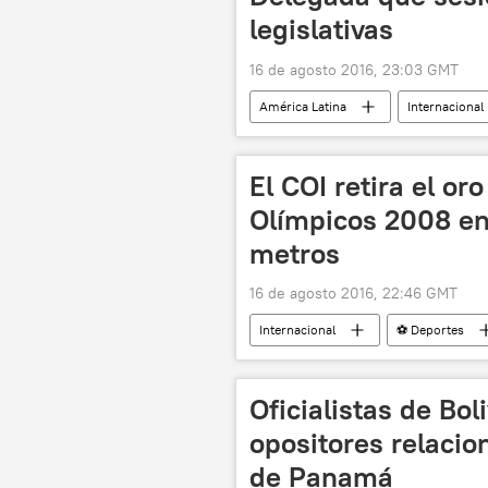
legislativas
16 de agosto 2016, 23:03 GMT
América Latina
Internacional
Asamblea Nacional de Venezuela
El COI retira el or
Olímpicos 2008 en 
metros
16 de agosto 2016, 22:46 GMT
Internacional
⚽ Deportes
dopaje
noticias
Oficialistas de Bo
opositores relaci
de Panamá