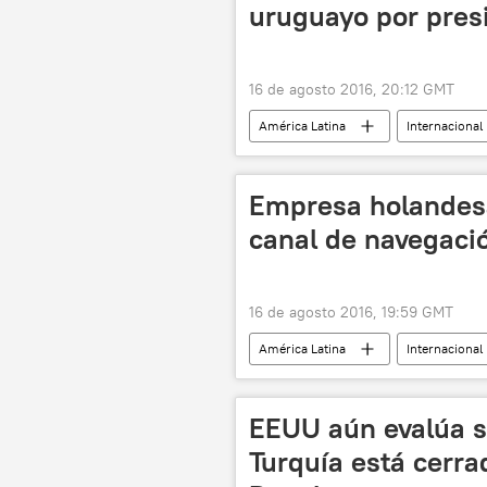
uruguayo por pres
16 de agosto 2016, 20:12 GMT
América Latina
Internacional
Mercosur
noticias
Empresa holandes
canal de navegació
16 de agosto 2016, 19:59 GMT
América Latina
Internacional
Felipe Michelini
Boskalis
noticias
EEUU aún evalúa si
Turquía está cerr