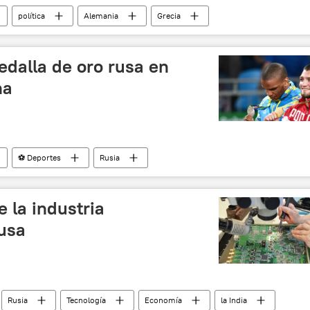
política
Alemania
Grecia
cias
edalla de oro rusa en
na
⚽ Deportes
Rusia
o de Janeiro 2016
Ucrania
Davit Chakvetadze
 Janeiro de 2016
lucha
noticias
e la industria
rusa
Rusia
Tecnología
Economía
la India