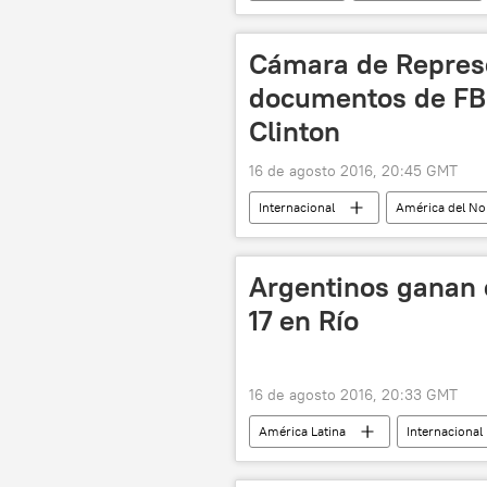
sustitución de importaciones
Cámara de Repres
documentos de FBI
Clinton
16 de agosto 2016, 20:45 GMT
Internacional
América del No
Buró Federal de Investigaciones (FBI)
Argentinos ganan e
17 en Río
16 de agosto 2016, 20:33 GMT
América Latina
Internacional
Juegos Olímpicos y Paralímpicos de Rí