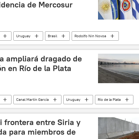
idencia de Mercosur
Uruguay
Brasil
Rodolfo Nin Novoa
a ampliará dragado de
n en Río de la Plata
Canal Martín García
Uruguay
Río de la Plata
Comisión Administradora del Río de la Plata (CARP)
 frontera entre Siria y
ada para miembros de