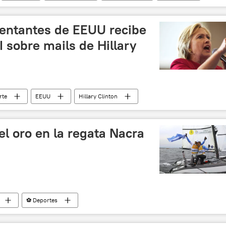
noticias
entantes de EEUU recibe
 sobre mails de Hillary
rte
EEUU
Hillary Clinton
noticias
l oro en la regata Nacra
⚽ Deportes
o de Janeiro 2016
Argentina