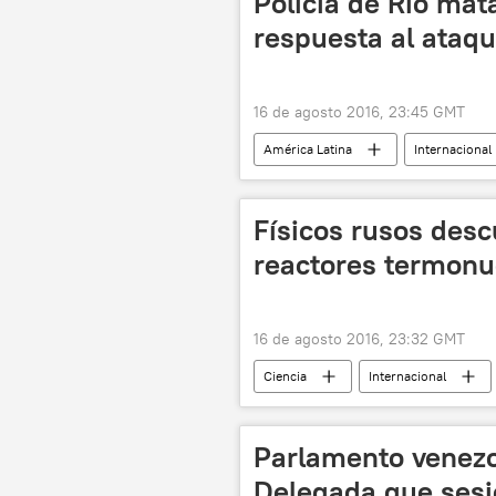
Policía de Río mat
respuesta al ataqu
16 de agosto 2016, 23:45 GMT
América Latina
Internacional
Policía Militar de Brasil
notici
Físicos rusos des
reactores termonu
16 de agosto 2016, 23:32 GMT
Ciencia
Internacional
energía nuclear
noticias
Parlamento venezo
Delegada que sesi