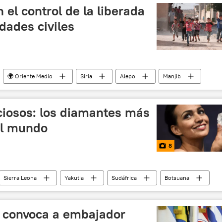
regata
noticias
 el control de la liberada
idades civiles
🌍 Oriente Medio
Siria
Alepo
Manjib
ISIS
noticias
ciosos: los diamantes más
el mundo
8
Sierra Leona
Yakutia
Sudáfrica
Botsuana
 Kremlin de Moscú
Alrosa
diamantes
l convoca a embajador