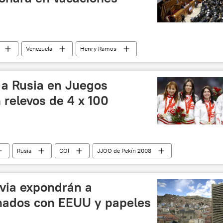
Venezuela
Henry Ramos
noticias
o a Rusia en Juegos
relevos de 4 x 100
Rusia
COI
JJOO de Pekín 2008
livia expondrán a
onados con EEUU y papeles