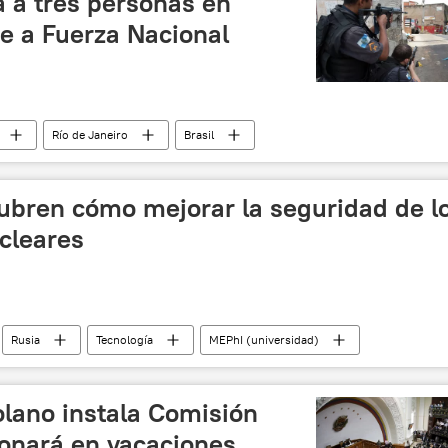
a a tres personas en
e a Fuerza Nacional
Río de Janeiro
Brasil
as
cubren cómo mejorar la seguridad de l
cleares
Rusia
Tecnología
MEPhI (universidad)
lano instala Comisión
onará en vacaciones