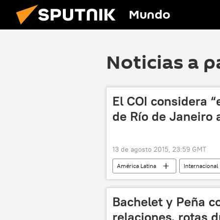
Mundo
Noticias a p
El COI considera “
de Río de Janeiro 
13 de agosto 2015, 23:59 GMT
América Latina
Internacional
Juegos Olímpicos y Paralímpicos de Rí
JJOO de Río de Janeiro de 2016
Bachelet y Peña 
relaciones, rotas 