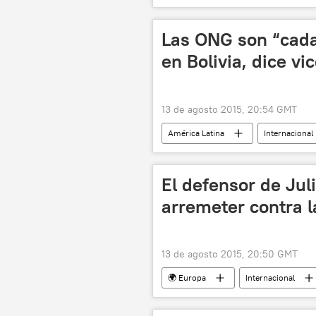
Las ONG son “cada
en Bolivia, dice vi
13 de agosto 2015, 20:54 GMT
América Latina
Internacional
ONG
noticias
El defensor de Jul
arremeter contra l
13 de agosto 2015, 20:50 GMT
🌍 Europa
Internacional
Reino Unido
Suecia