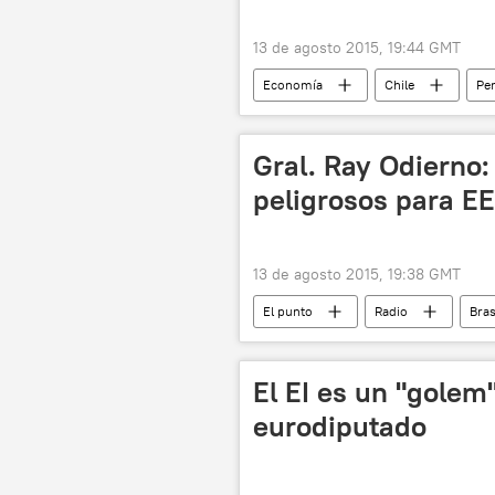
13 de agosto 2015, 19:44 GMT
Economía
Chile
Pe
yuan
ranking
Améri
Gral. Ray Odierno:
peligrosos para E
13 de agosto 2015, 19:38 GMT
El punto
Radio
Bras
Ray Odierno
OPEP
El EI es un "golem
eurodiputado