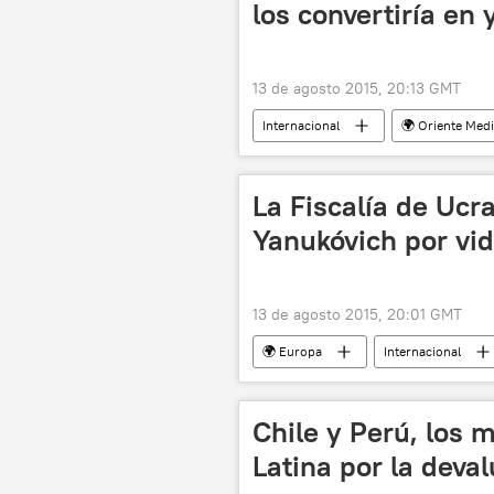
los convertiría en 
13 de agosto 2015, 20:13 GMT
Internacional
🌍 Oriente Med
refugiados
inmigrantes
La Fiscalía de Ucr
Yanukóvich por vi
13 de agosto 2015, 20:01 GMT
🌍 Europa
Internacional
Fiscalía General de Ucrania
no
Chile y Perú, los 
Latina por la deva