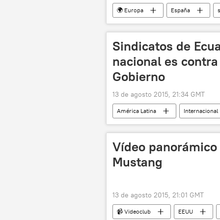
🌍 Europa
España
desaparición
noticias
Sindicatos de Ecu
nacional es contra
Gobierno
13 de agosto 2015, 21:34 GMT
América Latina
Internacional
Rafael Correa
huelga
Vídeo panorámico 
Mustang
13 de agosto 2015, 21:01 GMT
📹 Videoclub
EEUU