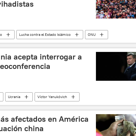
yihadistas
io
Lucha contra el Estado Islámico
ONU
yihadistas
islamistas
ISIS
noticias
ania acepta interrogar a
deoconferencia
Ucrania
Víctor Yanukóvich
ticias
más afectados en América
luación china