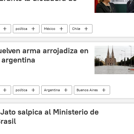
política
México
Chile
Bachelet
noticias
uelven arma arrojadiza en
 argentina
política
Argentina
Buenos Aires
campaña electoral
inundación
 2015
noticias
Jato salpica al Ministerio de
rasil