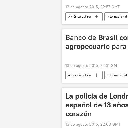
13 de agosto 2015, 22:57 GMT
América Latina
Internacional
Ministerio de Planeamiento de Brasil
Banco de Brasil co
agropecuario para s
13 de agosto 2015, 22:31 GMT
América Latina
Internacional
Banco de Brasil
Programa Naci
crisis económica
agricultura
La policía de Londr
español de 13 año
corazón
13 de agosto 2015, 22:00 GMT