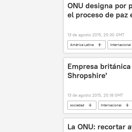
Marianne Ny
WikiLeaks
ONU designa por p
el proceso de paz
13 de agosto 2015, 20:30 GMT
América Latina
Internacional
📰 Proceso de paz en Colombia
Empresa británica 
Shropshire'
13 de agosto 2015, 20:18 GMT
sociedad
Internacional
Fun Favours
noticias
La ONU: recortar a