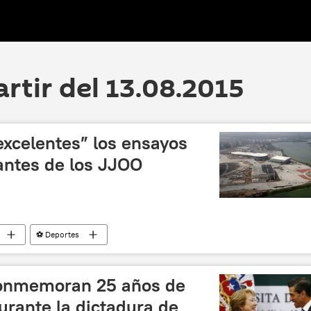
artir del 13.08.2015
excelentes” los ensayos
antes de los JJOO
⚽ Deportes
o de Janeiro 2016
Río de Janeiro
COI
noticias
conmemoran 25 años de
durante la dictadura de