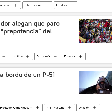
sociedad
Internacional
Londres
ador alegan que paro
 “prepotencia” del
política
Economía
Ecuador
sindicatos
noticias
a bordo de un P-51
Heritage Flight Museum
P-51 Mustang
aviación