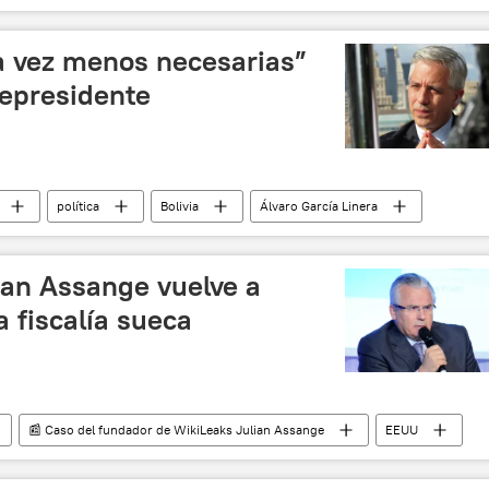
 vez menos necesarias”
cepresidente
política
Bolivia
Álvaro García Linera
ian Assange vuelve a
a fiscalía sueca
📰 Caso del fundador de WikiLeaks Julian Assange
EEUU
Hugo Swire
Julian Assange
Baltasar Garzón