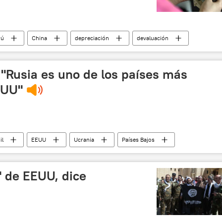
rú
China
depreciación
devaluación
ca Latina
noticias
 "Rusia es uno de los países más
EUU"
il
EEUU
Ucrania
Países Bajos
📰 Siniestro del Boeing MH17
" de EEUU, dice