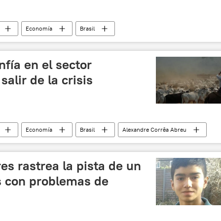
Economía
Brasil
Operación Lava Jato
Caso Petrobras
noticias
nfía en el sector
alir de la crisis
Economía
Brasil
Alexandre Corrêa Abreu
onal de Fortalecimiento de la Agricultura Familiar (Pronaf)
noticias
es rastrea la pista de un
s con problemas de