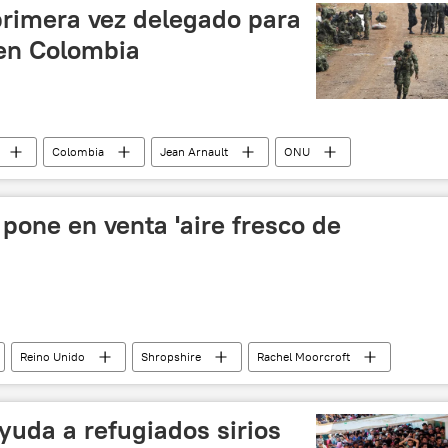
noticias
rimera vez delegado para
 en Colombia
Colombia
Jean Arnault
ONU
noticias
pone en venta 'aire fresco de
Reino Unido
Shropshire
Rachel Moorcroft
yuda a refugiados sirios