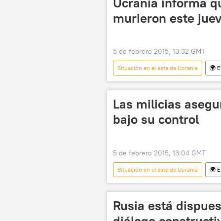
Ucrania informa q
murieron este jue
5 de febrero 2015, 13:32 GMT
Situación en el este de Ucrania
🌍 
Ministerio del Interior de Ucrania
Las milicias aseg
bajo su control
5 de febrero 2015, 13:04 GMT
Situación en el este de Ucrania
🌍 
Uglegorsk
Andréi Lisenko
Rusia está dispues
diálogo constructi