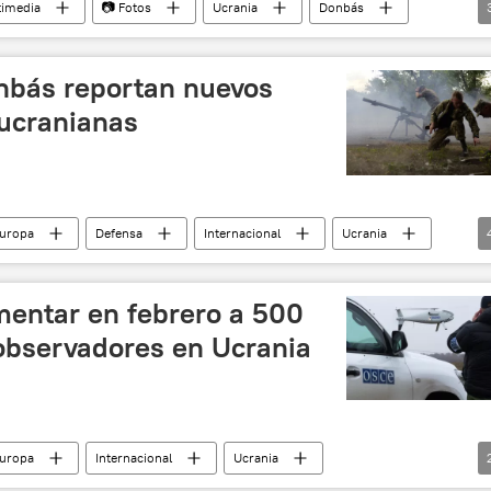
timedia
📷 Fotos
Ucrania
Donbás
destrucción
onbás reportan nuevos
 ucranianas
Europa
Defensa
Internacional
Ucrania
milicias
noticias
entar en febrero a 500
observadores en Ucrania
Europa
Internacional
Ucrania
noticias