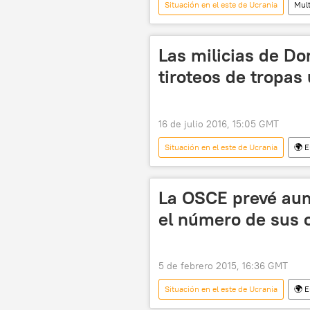
Situación en el este de Ucrania
Mul
Donetsk
bombardeos
Las milicias de D
tiroteos de tropas
16 de julio 2016, 15:05 GMT
Situación en el este de Ucrania
🌍 
Eduard Basurin
tiroteo
La OSCE prevé aum
el número de sus 
5 de febrero 2015, 16:36 GMT
Situación en el este de Ucrania
🌍 
Alexander Hug
OSCE