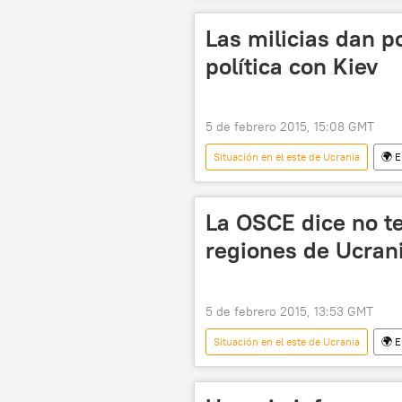
Las milicias dan p
política con Kiev
5 de febrero 2015, 15:08 GMT
Situación en el este de Ucrania
🌍 
Ucrania
Donbás
An
📰 Conflicto en el este de Ucrania (20
La OSCE dice no te
regiones de Ucran
5 de febrero 2015, 13:53 GMT
Situación en el este de Ucrania
🌍 
Ertugrul Apakan
OSCE