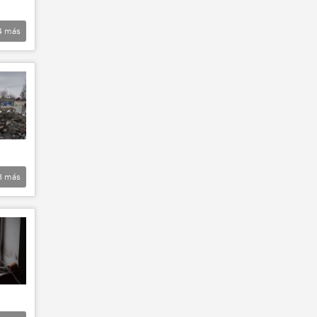
4
más
3
más