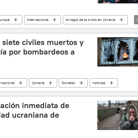
Europa
Internacional
Arreglo de la crisis en Ucrania
1
emania
Vladímir Putin
Petró Poroshenko
rkel
Merkel y Hollande en Moscú
Rusia
 siete civiles muertos y
14-2022)
noticias
día por bombardeos a
rnacional
Ucrania
Donetsk
noticias
ación inmediata de
idad ucraniana de