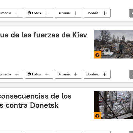
timedia
📷 Fotos
Ucrania
Donbás
asesinato
terrorismo
ue de las fuerzas de Kiev
timedia
📷 Fotos
Ucrania
Donbás
mbardeos
consecuencias de los
s contra Donetsk