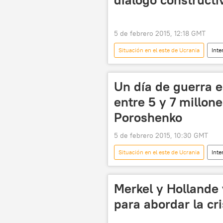
5 de febrero 2015, 12:18 GMT
Situación en el este de Ucrania
Inte
Ucrania
Vladímir Putin
Un día de guerra 
entre 5 y 7 millone
Poroshenko
5 de febrero 2015, 10:30 GMT
Situación en el este de Ucrania
Inte
Donbás
Petró Poroshenko
Merkel y Hollande 
para abordar la cr