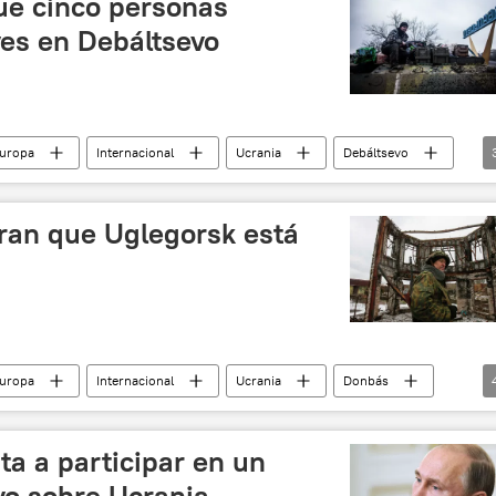
ue cinco personas
ves en Debáltsevo
Europa
Internacional
Ucrania
Debáltsevo
📰 Conflicto en el este de Ucrania (2014-2022)
noticias
uran que Uglegorsk está
Europa
Internacional
Ucrania
Donbás
📰 Conflicto en el este de Ucrania (2014-2022)
noticias
ta a participar en un
vo sobre Ucrania