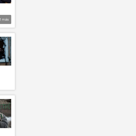
1
más