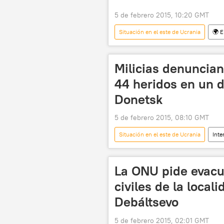
5 de febrero 2015, 10:20 GMT
Situación en el este de Ucrania
🌍 
Francia
Ucrania
Al
François Hollande
Angela Me
Milicias denuncian
📰 Conflicto en el este de Ucrania (20
44 heridos en un 
Donetsk
5 de febrero 2015, 08:10 GMT
Situación en el este de Ucrania
Inte
La ONU pide evacu
civiles de la local
Debáltsevo
5 de febrero 2015, 02:01 GMT