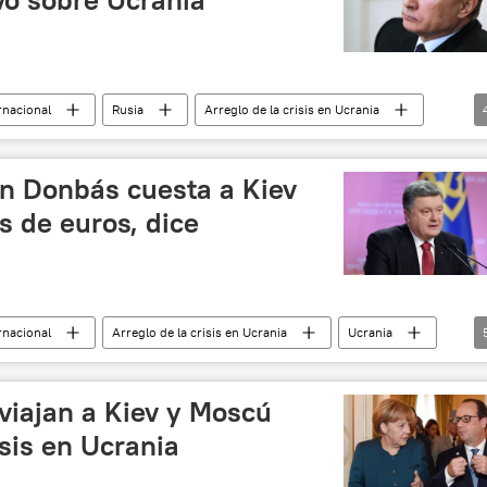
rnacional
Rusia
Arreglo de la crisis en Ucrania
📰 Conflicto en el este de Ucrania (2014-2022)
noticias
en Donbás cuesta a Kiev
s de euros, dice
rnacional
Arreglo de la crisis en Ucrania
Ucrania
Oana Lungescu
OTAN
noticias
viajan a Kiev y Moscú
isis en Ucrania