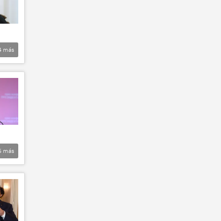
4
más
5
más