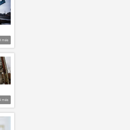
3
más
4
más