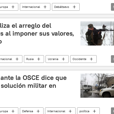
Europa
Internacional
Debáltsevo
ONU
OSCE
14-2022)
noticias
iza el arreglo del
s al imponer sus valores,
o
rnacional
Rusia
Ucrania
Occidente
Konstantín Kosachov
noticias
 ante la OSCE dice que
 solución militar en
Europa
Defensa
Internacional
política