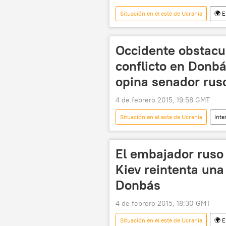
Situación en el este de Ucrania
🌍 
Ban Ki-moon
Ivica Dacic
📰 Conflicto en el este de Ucrania (20
Occidente obstacul
conflicto en Donbá
opina senador rus
4 de febrero 2015, 19:58 GMT
Situación en el este de Ucrania
Inte
El Consejo de la Federación de Rusia
El embajador ruso
Kiev reintenta una
Donbás
4 de febrero 2015, 18:30 GMT
Situación en el este de Ucrania
🌍 