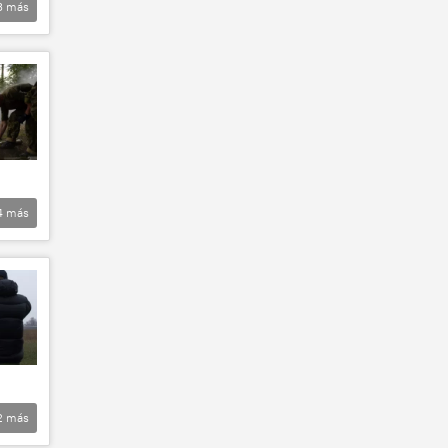
3
más
4
más
2
más