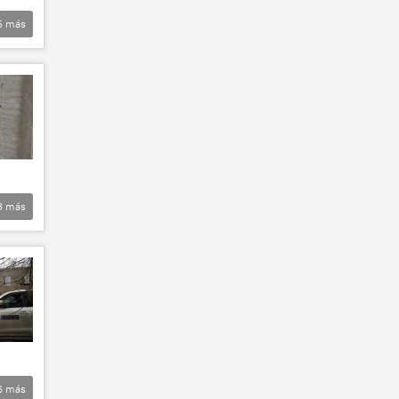
5
más
3
más
6
más