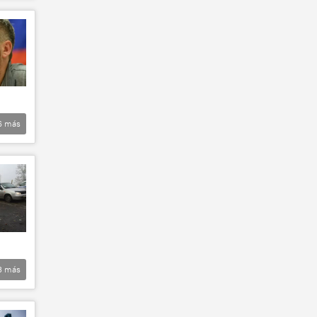
6
más
3
más