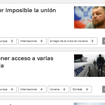
or imposible la unión
Europa
Internacional
Arreglo de la crisis en Ucrania
dréi Purguín
república popular de Donetsk
14-2022)
noticias
ner acceso a varias
ia
Europa
Internacional
Ucrania
Donbás
noticias