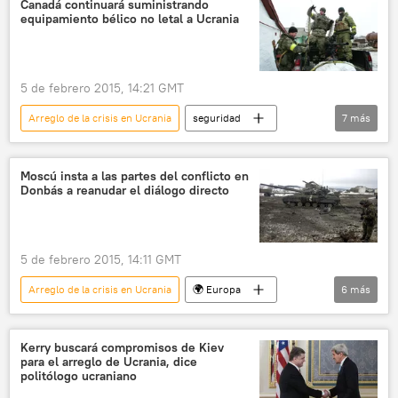
Canadá continuará suministrando
equipamiento bélico no letal a Ucrania
república popular de Donetsk
📰 Conflicto en el este de Ucrania (2014-2022)
noticias
5 de febrero 2015, 14:21 GMT
Arreglo de la crisis en Ucrania
seguridad
7
más
Defensa
Canadá
Ucrania
ONU
OTAN
Moscú insta a las partes del conflicto en
Donbás a reanudar el diálogo directo
📰 Suministro de armas a Ucrania
noticias
5 de febrero 2015, 14:11 GMT
Arreglo de la crisis en Ucrania
🌍 Europa
6
más
Internacional
Ucrania
Donbás
Alexandr Lukashévich
Rusia
Kerry buscará compromisos de Kiev
para el arreglo de Ucrania, dice
noticias
politólogo ucraniano