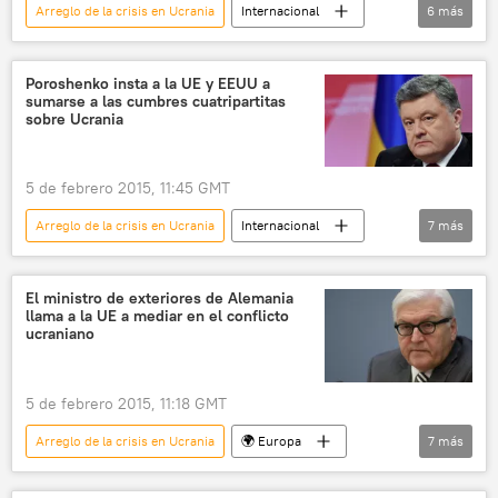
Arreglo de la crisis en Ucrania
Internacional
6
más
Rusia
Situación en el este de Ucrania
Ucrania
Vladímir Putin
Poroshenko insta a la UE y EEUU a
sumarse a las cumbres cuatripartitas
📰 Conflicto en el este de Ucrania (2014-2022)
sobre Ucrania
noticias
5 de febrero 2015, 11:45 GMT
Arreglo de la crisis en Ucrania
Internacional
7
más
política
Ucrania
Alemania
Francia
Petró Poroshenko
Rusia
El ministro de exteriores de Alemania
llama a la UE a mediar en el conflicto
noticias
ucraniano
5 de febrero 2015, 11:18 GMT
Arreglo de la crisis en Ucrania
🌍 Europa
7
más
Internacional
Ucrania