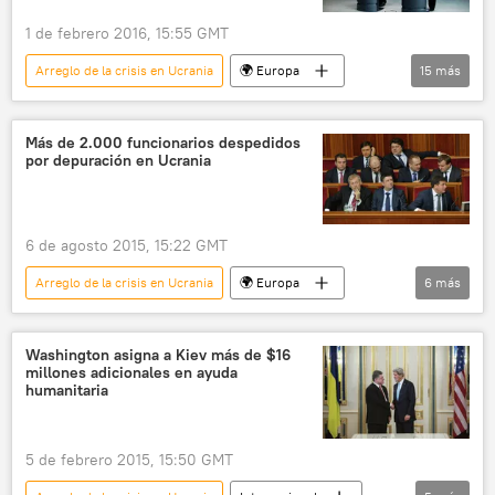
1 de febrero 2016, 15:55 GMT
Arreglo de la crisis en Ucrania
🌍 Europa
15
más
Internacional
política
Francia
Ucrania
Alemania
Vladímir Putin
Más de 2.000 funcionarios despedidos
por depuración en Ucrania
Petró Poroshenko
François Hollande
Angela Merkel
OSCE
acuerdos de Minsk
6 de agosto 2015, 15:22 GMT
📰 Conflicto en el este de Ucrania (2014-2022)
Arreglo de la crisis en Ucrania
🌍 Europa
6
más
Grupo de Contacto Trilateral
Rusia
Internacional
Ucrania
noticias
Pável Petrenko
Rada Suprema
Washington asigna a Kiev más de $16
millones adicionales en ayuda
depuración
noticias
humanitaria
5 de febrero 2015, 15:50 GMT