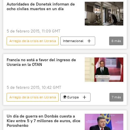
Frank-Walter Steinmeier
Edgars Rinkēvičs
Autoridades de Donetsk informan de
ocho civiles muertos en un día
📰 Conflicto en el este de Ucrania (2014-2022)
Unión Europea (UE)
noticias
5 de febrero 2015, 11:09 GMT
Arreglo de la crisis en Ucrania
Internacional
8
más
Ucrania
Donbás
Donetsk
Viacheslav Abroskin
Eduard Basurin
Francia no está a favor del ingreso de
Ucrania en la OTAN
OSCE
Alto Comisionado de las Naciones Unidas para los Derechos Humanos (ACNUDH)
noticias
5 de febrero 2015, 10:42 GMT
Arreglo de la crisis en Ucrania
🌍 Europa
7
más
Internacional
Francia
Ucrania
François Hollande
OTAN
Un día de guerra en Donbás cuesta a
Kiev entre 5 y 7 millones de euros, dice
Relaciones Ucrania — OTAN
noticias
Poroshenko