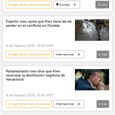
📰 Conflicto en el este de Ucrania (2014-2022)
Arreglo de la crisis en Ucrania
🌍 Europa
10
más
noticias
Defensa
Internacional
política
Ucrania
Estonia
Alemania
Experto ruso opina que Kiev lleva las de
perder en el conflicto en Donbás
Angela Merkel
OTAN
📰 Suministro de armas a Ucrania
noticias
4 de febrero 2015, 16:24 GMT
Arreglo de la crisis en Ucrania
Internacional
6
más
Ucrania
Donbás
Kiev
Konstantín Sivkov
Parlamentario ruso dice que Kiev
reconoce la destitución ilegítima de
Academia de Problemas Geopolíticos
Yanukóvich
noticias
4 de febrero 2015, 14:16 GMT
Arreglo de la crisis en Ucrania
Internacional
6
más
Ucrania
Kiev
Víctor Yanukóvich