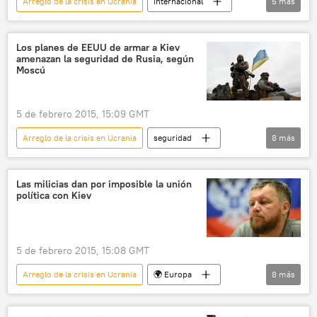
Arreglo de la crisis en Ucrania
Internacional
5
más
América del Norte
EEUU
Ucrania
John Kerry
noticias
Los planes de EEUU de armar a Kiev
amenazan la seguridad de Rusia, según
Moscú
5 de febrero 2015, 15:09 GMT
Arreglo de la crisis en Ucrania
seguridad
8
más
Defensa
EEUU
Ucrania
Alexandr Lukashévich
Las milicias dan por imposible la unión
política con Kiev
Ministerio de Asuntos Exteriores de Rusia
Rusia
📰 Suministro de armas a Ucrania
noticias
5 de febrero 2015, 15:08 GMT
Arreglo de la crisis en Ucrania
🌍 Europa
8
más
Internacional
Situación en el este de Ucrania
Ucrania
Donbás
Andréi Purguín