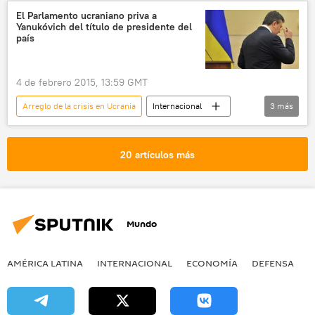
Alexéi Pushkov
Duma Estatal de Rusia
El Parlamento ucraniano priva a
Yanukóvich del título de presidente del
noticias
país
4 de febrero 2015, 13:59 GMT
Arreglo de la crisis en Ucrania
Internacional
3
más
Ucrania
Víctor Yanukóvich
noticias
20 artículos más
Mundo
AMÉRICA LATINA
INTERNACIONAL
ECONOMÍA
DEFENSA
M