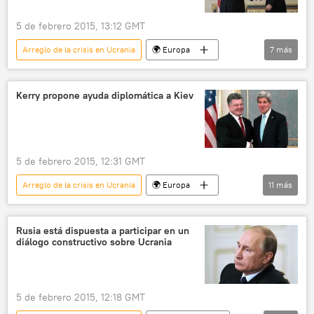
5 de febrero 2015, 13:12 GMT
Arreglo de la crisis en Ucrania
🌍 Europa
7
más
Internacional
Ucrania
EEUU
John Kerry
Petró Poroshenko
Kerry propone ayuda diplomática a Kiev
Arseni Yatseniuk
noticias
5 de febrero 2015, 12:31 GMT
Arreglo de la crisis en Ucrania
🌍 Europa
11
más
Internacional
Donbás
Ucrania
EEUU
Pavló Klimkin
Rusia está dispuesta a participar en un
diálogo constructivo sobre Ucrania
Petró Poroshenko
John Kerry
Arseni Yatseniuk
Ministerio de Asuntos Exteriores de Rusia
5 de febrero 2015, 12:18 GMT
Rusia
noticias