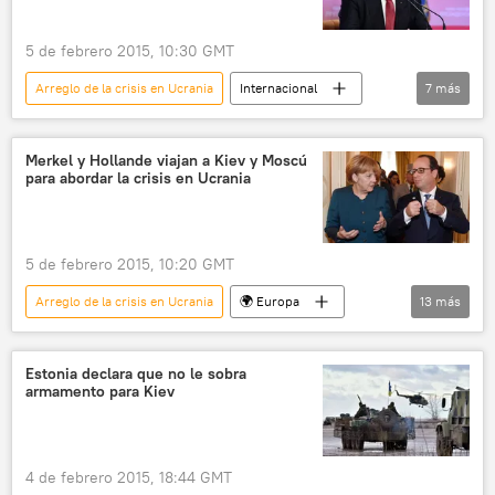
5 de febrero 2015, 10:30 GMT
Arreglo de la crisis en Ucrania
Internacional
7
más
Situación en el este de Ucrania
Ucrania
Donbás
Petró Poroshenko
Merkel y Hollande viajan a Kiev y Moscú
para abordar la crisis en Ucrania
Oana Lungescu
OTAN
noticias
5 de febrero 2015, 10:20 GMT
Arreglo de la crisis en Ucrania
🌍 Europa
13
más
Internacional
Situación en el este de Ucrania
Francia
Ucrania
Alemania
Estonia declara que no le sobra
armamento para Kiev
Vladímir Putin
Petró Poroshenko
François Hollande
Angela Merkel
Merkel y Hollande en Moscú
Rusia
4 de febrero 2015, 18:44 GMT