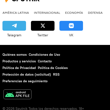
AMÉRICA LATINA
INTERNACIONAL
ECONOMÍA
DEFENSA
M
Telegram
Twitter
VK
Quiénes somos
Condiciones de Uso
Productos y servicios
Contacto
Política de Privacidad
Politica de Cookies
Protección de datos (solicitud)
RSS
Preferencias de seguimiento
© 2026 Sputnik Todos los derechos reservados. 18+