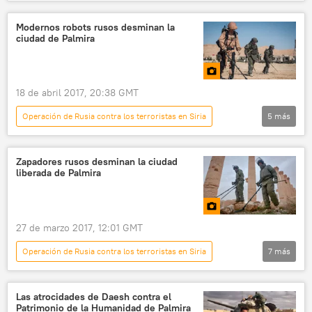
Multimedia
📷 Fotos
Siria
Palmira
Ministerio de Defensa de Rusia
Modernos robots rusos desminan la
ciudad de Palmira
Armada de Rusia
submarino Krasnodar
Almirante Essen (fragata)
misiles
ataque aéreo
ISIS
terrorismo
18 de abril 2017, 20:38 GMT
Operación de Rusia contra los terroristas en Siria
5
más
Multimedia
📷 Fotos
zapadores
robótica
Rusia
Zapadores rusos desminan la ciudad
liberada de Palmira
27 de marzo 2017, 12:01 GMT
Operación de Rusia contra los terroristas en Siria
7
más
Multimedia
📷 Fotos
Siria
Palmira
zapadores
desminado
Las atrocidades de Daesh contra el
Patrimonio de la Humanidad de Palmira