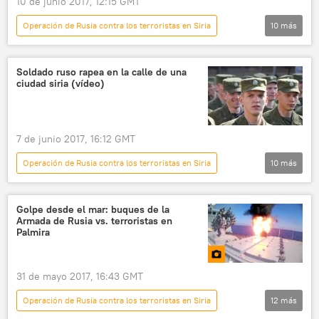
10 de junio 2017, 12:15 GMT
Operación de Rusia contra los terroristas en Siria
10
más
Defensa
Internacional
💬 Opinión y Análisis
🌍 Oriente Medio
Soldado ruso rapea en la calle de una
ciudad siria (vídeo)
Rusia
Siria
Su-25
ataque aéreo
ISIS
noticias
7 de junio 2017, 16:12 GMT
Operación de Rusia contra los terroristas en Siria
10
más
seguridad
sociedad
💢 Insólito
🎭 Arte y cultura
Golpe desde el mar: buques de la
Armada de Rusia vs. terroristas en
Gestión humanitaria en Siria (2017)
Palmira
Lucha de Siria contra los terroristas
Siria
rap
soldado
noticias
31 de mayo 2017, 16:43 GMT
Operación de Rusia contra los terroristas en Siria
12
más