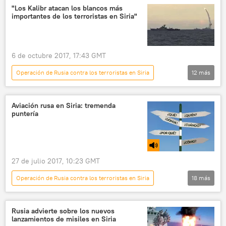
"Los Kalibr atacan los blancos más
importantes de los terroristas en Siria"
6 de octubre 2017, 17:43 GMT
Operación de Rusia contra los terroristas en Siria
12
más
Defensa
Internacional
🌍 Oriente Medio
Rusia
Siria
Aviación rusa en Siria: tremenda
puntería
Deir Ezzor
Ministerio de Defensa de Rusia
ataque
misiles
ISIS
terrorismo
noticias
27 de julio 2017, 10:23 GMT
Operación de Rusia contra los terroristas en Siria
18
más
El punto
Radio
EEUU
Siria
Polonia
Turquía
Rusia advierte sobre los nuevos
lanzamientos de misiles en Siria
Libia
Italia
Vladímir Putin