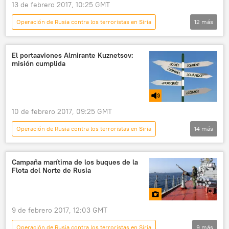
13 de febrero 2017, 10:25 GMT
Operación de Rusia contra los terroristas en Siria
12
más
Radio
7 días
EEUU
Turquía
Japón
islas Kuriles
El portaaviones Almirante Kuznetsov:
misión cumplida
Astaná
Pekín
Vladímir Putin
ONU
Almirante Kuznetsov (portaviones)
Rusia
10 de febrero 2017, 09:25 GMT
Operación de Rusia contra los terroristas en Siria
14
más
El punto
Radio
Siria
EEUU
Alepo
Libia
Italia
Campaña marítima de los buques de la
Flota del Norte de Rusia
islas Kuriles
Japón
Turquía
Vladímir Putin
Recep Tayyip Erdogan
Donald Trump
Rusia
9 de febrero 2017, 12:03 GMT
Operación de Rusia contra los terroristas en Siria
9
más