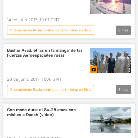
Federica Mogherini
Dmitri Peskov
Paolo Gentiloni
Joseph Dunford
14 de julio 2017, 19:01 GMT
S-400 Triumf
bombardeos
Operación de Rusia contra los terroristas en Siria
8
más
tráfico de personas
Rusia
Defensa
💬 Opinión y Análisis
Siria
Unión Europea (UE)
Almirante Grigoróvich
Kalibr
Bashar Asad, el 'as en la manga' de las
Fuerzas Aeroespaciales rusas
Almirante Essen (fragata)
Rusia
noticias
28 de junio 2017, 11:06 GMT
Operación de Rusia contra los terroristas en Siria
8
más
Multimedia
📷 Fotos
Lucha de Siria contra los terroristas
Siria
Con mano dura: el Su-25 ataca con
misiles a Daesh (vídeo)
Hmeymim
Bashar Asad
aeródromo de Hmeymim
visita