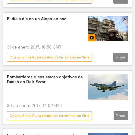
Multimedia
📷 Fotos
Siria
Flota del Norte de Rusia
El día a día en un Alepo en paz
Pedro el Grande (crucero lanzamisiles)
Almirante Kuznetsov (portaviones)
buques de guerra
buques
Rusia
31 de enero 2017, 16:56 GMT
Operación de Rusia contra los terroristas en Siria
5
más
Multimedia
📷 Fotos
Lucha de Siria contra los terroristas
Alepo
Bombarderos rusos atacan objetivos de
Daesh en Deir Ezzor
ciudadanos
30 de enero 2017, 14:02 GMT
Operación de Rusia contra los terroristas en Siria
7
más
Internacional
🌍 Oriente Medio
Siria
Deir Ezzor
Tu-22M3 (bombardero)