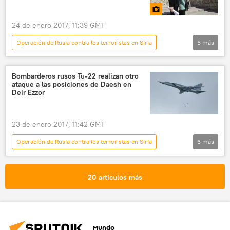
24 de enero 2017, 11:39 GMT
Operación de Rusia contra los terroristas en Siria
6
más
Multimedia
📷 Fotos
Lucha de Siria contra los terroristas
Siria
Bombarderos rusos Tu-22 realizan otro
ataque a las posiciones de Daesh en
Alepo
ruinas
Deir Ezzor
23 de enero 2017, 11:42 GMT
Operación de Rusia contra los terroristas en Siria
6
más
Internacional
🌍 Oriente Medio
Rusia
Siria
terrorismo
20 artículos más
noticias
Mundo