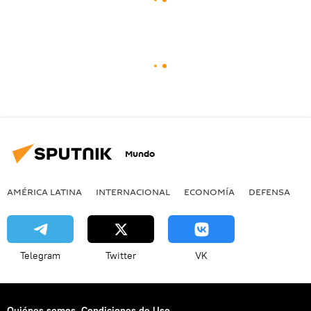
Mundo
AMÉRICA LATINA
INTERNACIONAL
ECONOMÍA
DEFENSA
M
Telegram
Twitter
VK
Quiénes somos
Condiciones de Uso