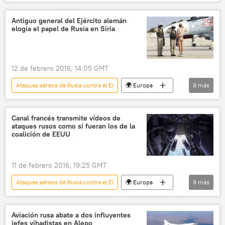
🌍 Oriente Medio
Siria
Vladímir Putin
Dmitri Medvédev
Antiguo general del Ejército alemán
elogia el papel de Rusia en Siria
presencia militar
Rusia
noticias
12 de febrero 2016, 14:05 GMT
Ataques aéreos de Rusia contra el EI
🌍 Europa
8
más
Defensa
Internacional
🌍 Oriente Medio
Rusia
Siria
Canal francés transmite vídeos de
ataques rusos como si fueran los de la
Alemania
Harald Kujat
noticias
coalición de EEUU
11 de febrero 2016, 19:25 GMT
Ataques aéreos de Rusia contra el EI
🌍 Europa
9
más
Internacional
🌍 Oriente Medio
Rusia
Francia
Siria
Aviación rusa abate a dos influyentes
jefes yihadistas en Alepo