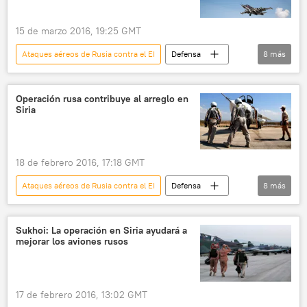
15 de marzo 2016, 19:25 GMT
Ataques aéreos de Rusia contra el EI
Defensa
8
más
Internacional
🌍 Oriente Medio
Rusia
Siria
Aleksandr Jrolenko
Operación rusa contribuye al arreglo en
Siria
Fuerzas Aeroespaciales de Rusia
retirada
noticias
18 de febrero 2016, 17:18 GMT
Ataques aéreos de Rusia contra el EI
Defensa
8
más
Internacional
🌍 Oriente Medio
Rusia
Siria
Vitali Churkin
Sukhoi: La operación en Siria ayudará a
mejorar los aviones rusos
ataque aéreo
ISIS
noticias
17 de febrero 2016, 13:02 GMT