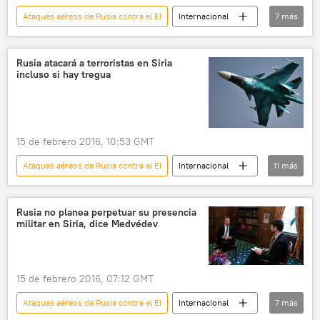
Ataques aéreos de Rusia contra el EI
Internacional
7
más
🌍 Oriente Medio
Turquía
Siria
bombardeos
ataque aéreo
Rusia
Rusia atacará a terroristas en Siria
incluso si hay tregua
noticias
15 de febrero 2016, 10:53 GMT
Ataques aéreos de Rusia contra el EI
Internacional
11
más
🌍 Oriente Medio
Rusia
Siria
Fuerzas Aeroespaciales de Rusia
yihadistas
Rusia no planea perpetuar su presencia
militar en Siria, dice Medvédev
alto el fuego
ataque aéreo
Frente al Nusra
Guennadi Gatílov
ISIS
noticias
15 de febrero 2016, 07:12 GMT
Ataques aéreos de Rusia contra el EI
Internacional
7
más