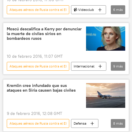
bombardeos
noticias
Ataques aéreos de Rusia contra el EI
📹 Videoclub
6
más
Siria
Latakia
Sukhoi
Rusia
ISIS
terrorismo
Moscú descalifica a Kerry por denunciar
la muerte de civiles sirios en
bombardeos rusos
10 de febrero 2016, 11:07 GMT
Ataques aéreos de Rusia contra el EI
Internacional
9
más
política
Rusia
América del Norte
EEUU
Siria
John Kerry
Kremlin cree infundado que sus
ataques en Siria causen bajas civiles
María Zajárova
ataque aéreo
noticias
9 de febrero 2016, 12:08 GMT
Ataques aéreos de Rusia contra el EI
Defensa
8
más