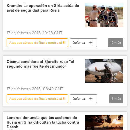
Rusia
Siria
ataque aéreo
Kremlin: La operación en Siria actúa de
aval de seguridad para Rusia
ISIS
noticias
17 de febrero 2016, 10:28 GMT
Ataques aéreos de Rusia contra el EI
Defensa
10
más
Internacional
🌍 Oriente Medio
Rusia
Siria
Vladímir Putin
Obama considera el Ejército ruso "el
segundo más fuerte del mundo"
Dmitri Peskov
terrorismo
ISIS
seguridad
noticias
17 de febrero 2016, 03:49 GMT
Ataques aéreos de Rusia contra el EI
Defensa
8
más
Internacional
🌍 Oriente Medio
Rusia
EEUU
Siria
Londres denuncia que las acciones de
Rusia en Siria dificultan la lucha contra
Barack Obama
Ejército de Rusia
Daesh