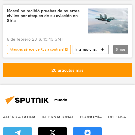
Internacional
🌍 Oriente Medio
Rusia
Siria
Angela Merkel
Moscú no recibió pruebas de muertes
civiles por ataques de su aviación en
bajas
víctimas civiles
noticias
Siria
8 de febrero 2016, 15:43 GMT
Ataques aéreos de Rusia contra el EI
Internacional
6
más
🌍 Oriente Medio
Siria
María Zajárova
ataque aéreo
Rusia
20 artículos más
noticias
Mundo
AMÉRICA LATINA
INTERNACIONAL
ECONOMÍA
DEFENSA
M