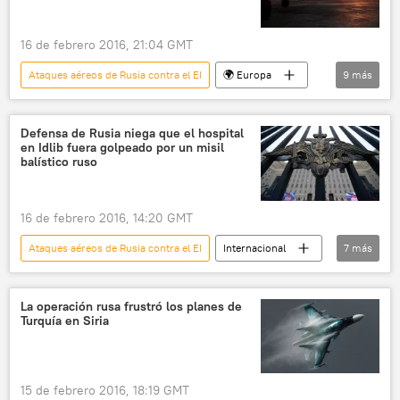
noticias
16 de febrero 2016, 21:04 GMT
Ataques aéreos de Rusia contra el EI
🌍 Europa
9
más
Defensa
Internacional
🌍 Oriente Medio
Rusia
Reino Unido
Defensa de Rusia niega que el hospital
en Idlib fuera golpeado por un misil
Siria
Philip Hammond
ISIS
balístico ruso
noticias
16 de febrero 2016, 14:20 GMT
Ataques aéreos de Rusia contra el EI
Internacional
7
más
🌍 Oriente Medio
Siria
Idlib
Ministerio de Defensa de Rusia
bombardeos
La operación rusa frustró los planes de
Turquía en Siria
Rusia
noticias
15 de febrero 2016, 18:19 GMT