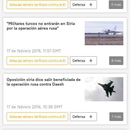
Ataques aéreos de Rusia contra el EI
Defensa
11
más
Internacional
Rusia
Operación de Rusia contra el EI en Siria
Siria
"Militares turcos no entrarán en Siria
por la operación aérea rusa"
Bashar Asad
Sukhoi
Sukhoi
aviación
aviones
ISIS
noticias
17 de febrero 2016, 11:57 GMT
Ataques aéreos de Rusia contra el EI
Defensa
8
más
Internacional
🌍 Oriente Medio
Rusia
Operación de Rusia contra el EI en Siria
Oposición siria dice salir beneficiada de
la operación rusa contra Daesh
Siria
Fuerzas Democráticas de Siria (FDS)
aviación
noticias
17 de febrero 2016, 10:36 GMT
Ataques aéreos de Rusia contra el EI
Defensa
7
más
Internacional
🌍 Oriente Medio