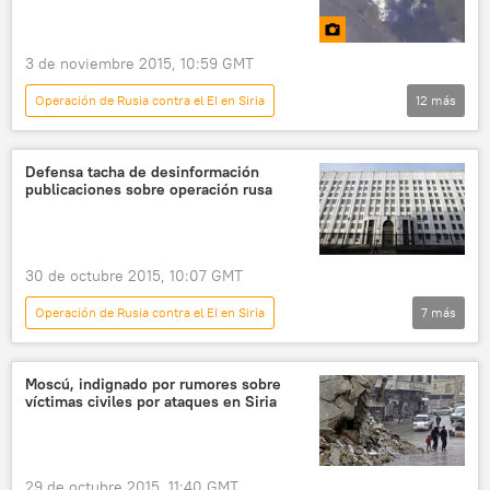
cooperación militar
coordenadas
Rusia
ISIS
terrorismo
3 de noviembre 2015, 10:59 GMT
noticias
Operación de Rusia contra el EI en Siria
12
más
Multimedia
📷 Fotos
Ataques aéreos de Rusia contra el EI
Siria
Defensa tacha de desinformación
publicaciones sobre operación rusa
Alepo
Fuerzas Aeroespaciales de Rusia
Ministerio de Defensa de Rusia
Su-34
bombardeos
aviación
islamistas
30 de octubre 2015, 10:07 GMT
ISIS
terrorismo
Operación de Rusia contra el EI en Siria
7
más
Internacional
Rusia
Siria
Ígor Konashénkov
Moscú, indignado por rumores sobre
víctimas civiles por ataques en Siria
Ministerio de Defensa de Rusia
bombardeos
ISIS
noticias
29 de octubre 2015, 11:40 GMT