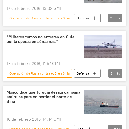
17 de febrero 2016, 13:02 GMT
Operación de Rusia contra el EI en Siria
Defensa
11
más
Internacional
Rusia
Ataques aéreos de Rusia contra el EI
Siria
"Militares turcos no entrarán en Siria
por la operación aérea rusa"
Bashar Asad
Sukhoi
Sukhoi
aviación
aviones
ISIS
noticias
17 de febrero 2016, 11:57 GMT
Operación de Rusia contra el EI en Siria
Defensa
8
más
Internacional
🌍 Oriente Medio
Rusia
Ataques aéreos de Rusia contra el EI
Moscú dice que Turquía desata campaña
antirrusa para no perder el norte de
Siria
Fuerzas Democráticas de Siria (FDS)
Siria
aviación
noticias
16 de febrero 2016, 14:44 GMT
Operación de Rusia contra el EI en Siria
Siria
6
más