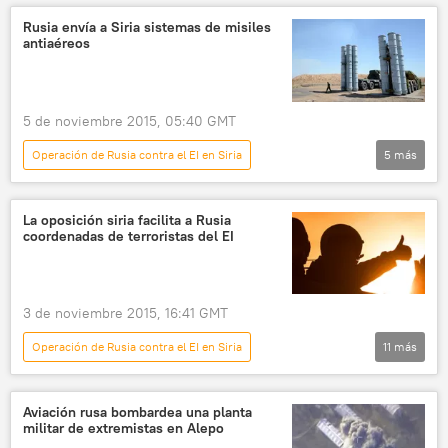
enfrentamientos
Rusia
noticias
Rusia envía a Siria sistemas de misiles
antiaéreos
5 de noviembre 2015, 05:40 GMT
Operación de Rusia contra el EI en Siria
5
más
Internacional
Rusia
Siria
sistemas antiaéreos
🛡️ Industria militar
La oposición siria facilita a Rusia
coordenadas de terroristas del EI
noticias
3 de noviembre 2015, 16:41 GMT
Operación de Rusia contra el EI en Siria
11
más
Internacional
🌍 Oriente Medio
EEUU
Siria
Andréi Kartapólov
Aviación rusa bombardea una planta
militar de extremistas en Alepo
Fuerzas Aeroespaciales de Rusia