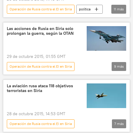
Operación de Rusia contra el EI en Siria
política
11
más
EEUU
Siria
Bashar Asad
María Zajárova
Las acciones de Rusia en Siria solo
prolongan la guerra, según la OTAN
Ministerio de Defensa de Rusia
Centro de información de Bagdad
víctimas civiles
ataque aéreo
Rusia
29 de octubre 2015, 01:55 GMT
ISIS
noticias
Operación de Rusia contra el EI en Siria
9
más
Internacional
Siria
Ucrania
Turquía
Alexander Vershbow
OTAN
La aviación rusa ataca 118 objetivos
terroristas en Siria
Ataques aéreos de Rusia contra el EI
Rusia
ISIS
noticias
28 de octubre 2015, 14:53 GMT
Operación de Rusia contra el EI en Siria
7
más
Internacional
🌍 Oriente Medio
Siria