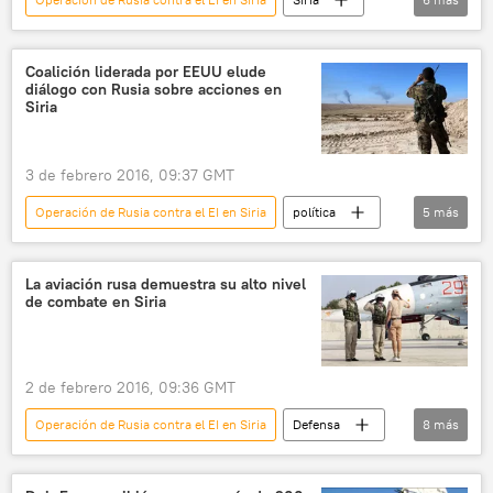
Turquía
mar Caspio
desinformación
misiles balísticos
Coalición liderada por EEUU elude
diálogo con Rusia sobre acciones en
Rusia
noticias
Siria
3 de febrero 2016, 09:37 GMT
Operación de Rusia contra el EI en Siria
política
5
más
EEUU
Serguéi Lavrov
Rusia
terrorismo
noticias
La aviación rusa demuestra su alto nivel
de combate en Siria
2 de febrero 2016, 09:36 GMT
Operación de Rusia contra el EI en Siria
Defensa
8
más
Siria
Serguéi Shoigú
aviación
Frente al Nusra
Rusia
ISIS