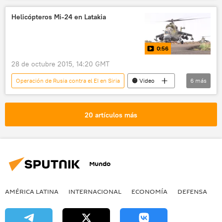
Ígor Konashénkov
Helicópteros Mi-24 en Latakia
Fuerzas Aeroespaciales de Rusia
Ataques aéreos de Rusia contra el EI
Rusia
0:56
noticias
28 de octubre 2015, 14:20 GMT
Operación de Rusia contra el EI en Siria
🟠 Video
6
más
Multimedia
Siria
Latakia
Mi-24
aeródromo de Hmeymim
20 artículos más
Rusia
Mundo
AMÉRICA LATINA
INTERNACIONAL
ECONOMÍA
DEFENSA
M