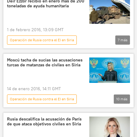
Deir Ezzor recibió en enero más de 200
toneladas de ayuda humanitaria
terrorismo
noticias
1 de febrero 2016, 13:09 GMT
Operación de Rusia contra el EI en Siria
7
más
Internacional
🌍 Oriente Medio
Siria
Ígor Konashénkov
ayuda humanitaria
Moscú tacha de sucias las acusaciones
turcas de matanzas de civiles en Siria
Rusia
🛡️ Zonas de conflicto
noticias
14 de enero 2016, 14:11 GMT
Operación de Rusia contra el EI en Siria
10
más
Internacional
Siria
Turquía
María Zajárova
Rusia descalifica la acusación de París
de que ataca objetivos civiles en Siria
Ministerio de Asuntos Exteriores de Rusia
acusaciones
declaraciones