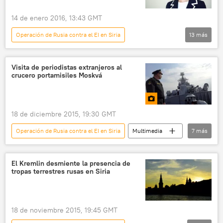
ataque aéreo
Rusia
terrorismo
14 de enero 2016, 13:43 GMT
noticias
Operación de Rusia contra el EI en Siria
13
más
Internacional
Rusia
Siria
Francia
Bashar Asad
Visita de periodistas extranjeros al
crucero portamisiles Moskvá
Laurent Fabius
María Zajárova
Ministerio de Asuntos Exteriores de Rusia
Ministerio de Exteriores de Francia
18 de diciembre 2015, 19:30 GMT
bombardeos
inteligencia
Operación de Rusia contra el EI en Siria
Multimedia
7
más
declaraciones
ataque aéreo
📷 Fotos
Siria
mar Mediterráneo
noticias
Moskvá (crucero portamisiles)
Ka-27
El Kremlin desmiente la presencia de
tropas terrestres rusas en Siria
aeródromo de Hmeymim
S-300 Favorit
18 de noviembre 2015, 19:45 GMT