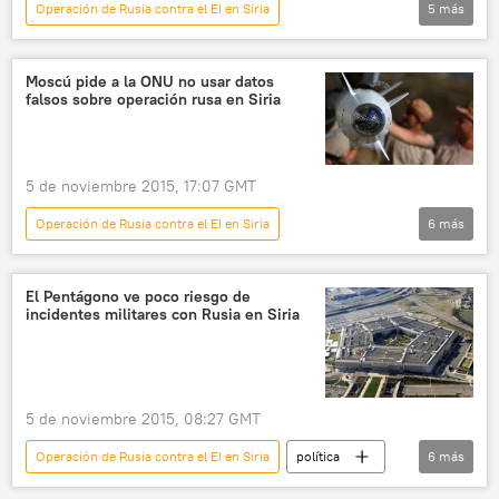
Operación de Rusia contra el EI en Siria
5
más
Internacional
🌍 Oriente Medio
Siria
Dmitri Peskov
Rusia
noticias
Moscú pide a la ONU no usar datos
falsos sobre operación rusa en Siria
5 de noviembre 2015, 17:07 GMT
Operación de Rusia contra el EI en Siria
6
más
Internacional
Rusia
Siria
Serguéi Lavrov
ONU
datos
El Pentágono ve poco riesgo de
incidentes militares con Rusia en Siria
noticias
5 de noviembre 2015, 08:27 GMT
Operación de Rusia contra el EI en Siria
política
6
más
EEUU
Siria
accidente