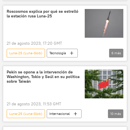
Vladímir Putin
espacio
Roscosmos
Vostochni
🚀 Conquista espacial
Roscosmos explica por qué se estrelló
la estación rusa Luna-25
Rusia
21 de agosto 2023, 17:20 GMT
Luna-25 (Luna-Glob)
Tecnología
6
más
🚀 Conquista espacial
Rusia
espacio
la Luna
Roscosmos
Pekín se opone a la intervención de
Washington, Tokio y Seúl en su política
Soyuz-2.1b
sobre Taiwán
21 de agosto 2023, 11:53 GMT
Luna-25 (Luna-Glob)
Internacional
10
más
China
política
Taiwán