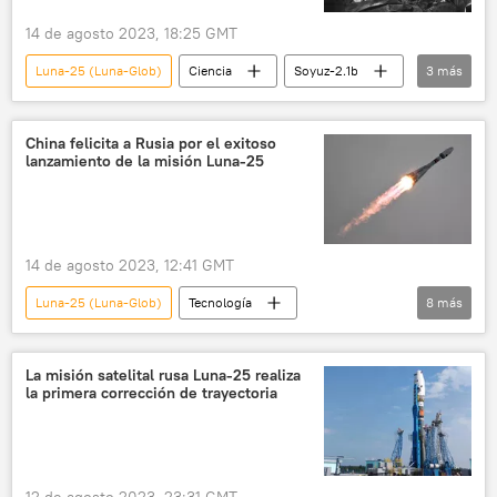
14 de agosto 2023, 18:25 GMT
Luna-25 (Luna-Glob)
Ciencia
Soyuz-2.1b
3
más
Roscosmos
🚀 Conquista espacial
espacio
China felicita a Rusia por el exitoso
lanzamiento de la misión Luna-25
14 de agosto 2023, 12:41 GMT
Luna-25 (Luna-Glob)
Tecnología
8
más
🚀 Conquista espacial
espacio
China
la Luna
Roscosmos
La misión satelital rusa Luna-25 realiza
la primera corrección de trayectoria
Soyuz-2.1b
Rusia
🌏 Asia
12 de agosto 2023, 23:31 GMT