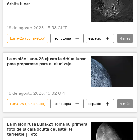
órbita lunar
19 de agosto 2023, 15:53 GMT
Luna-25 (Luna-Glob)
Tecnología
espacio
4
más
🚀 Conquista espacial
Rusia
Roscosmos
la Luna
La misión Luna-25 ajusta la órbita lunar
para prepararse para el alunizaje
18 de agosto 2023, 15:02 GMT
Luna-25 (Luna-Glob)
Tecnología
espacio
4
más
Soyuz-2.1b
Rusia
🚀 Conquista espacial
la Luna
La misión rusa Luna-25 toma su primera
foto de la cara oculta del satélite
terrestre | Foto