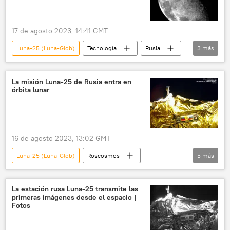
17 de agosto 2023, 14:41 GMT
Luna-25 (Luna-Glob)
Tecnología
Rusia
3
más
espacio
🚀 Conquista espacial
la Luna
La misión Luna-25 de Rusia entra en
órbita lunar
16 de agosto 2023, 13:02 GMT
Luna-25 (Luna-Glob)
Roscosmos
5
más
🚀 Conquista espacial
espacio
Rusia
Tecnología
la Luna
La estación rusa Luna-25 transmite las
primeras imágenes desde el espacio |
Fotos