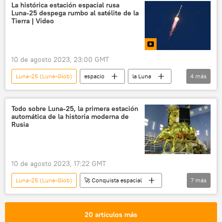
la India
Roscosmos
Chandrayaan-3
La histórica estación espacial rusa
Luna-25 despega rumbo al satélite de la
Tierra | Video
10 de agosto 2023, 23:00 GMT
Luna-25 (Luna-Glob)
espacio
la Luna
4
más
Vostochni
🚀 Conquista espacial
Multimedia
🟠 Video
Todo sobre Luna-25, la primera estación
automática de la historia moderna de
Rusia
10 de agosto 2023, 17:22 GMT
Luna-25 (Luna-Glob)
🚀 Conquista espacial
7
más
espacio
Soyuz-2.1b
la Luna
Rusia
Roscosmos
Sputnik Explica
20 artículos más