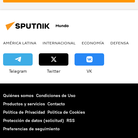
Vostochni
Mundo
AMÉRICA LATINA
INTERNACIONAL
ECONOMÍA
DEFENSA
M
Telegram
Twitter
VK
Quiénes somos
Condiciones de Uso
Productos y servicios
Contacto
Política de Privacidad
Politica de Cookies
Protección de datos (solicitud)
RSS
Preferencias de seguimiento