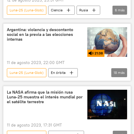
Luna-25 (Luna-Glob)
Ciencia
Rusia
6
más
espacio
la Luna
Roscosmos
🚀 Conquista espacial
astrofísica
Argentina: violencia y descontento
social en la previa a las elecciones
Moscú
internas
21:38
11 de agosto 2023, 22:00 GMT
Luna-25 (Luna-Glob)
En órbita
18
más
Sergio Massa
la Luna
Argentina
Buenos Aires
Roscosmos
La NASA afirma que la misión rusa
Luna-25 muestra el interés mundial por
Consejo Nacional de Investigaciones Científicas y Técnicas de Argentina (CONICET)
el satélite terrestre
PASO
Gobierno de Argentina
Congreso de Argentina
Javier Milei
11 de agosto 2023, 17:31 GMT
Cristina Fernández de Kirchner