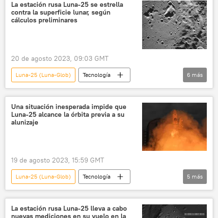
EEUU
🌏 Asia
Japón
La estación rusa Luna-25 se estrella
contra la superficie lunar, según
Corea del Sur
🚀 Conquista espacial
cálculos preliminares
Rusia
Roscosmos
📰 Tensiones en torno a Taiwán
20 de agosto 2023, 09:03 GMT
Luna-25 (Luna-Glob)
Tecnología
6
más
🚀 Conquista espacial
la Luna
Roscosmos
espacio
Soyuz-2.1b
Una situación inesperada impide que
Luna-25 alcance la órbita previa a su
Rusia
alunizaje
19 de agosto 2023, 15:59 GMT
Luna-25 (Luna-Glob)
Tecnología
5
más
🚀 Conquista espacial
espacio
Roscosmos
Rusia
la Luna
La estación rusa Luna-25 lleva a cabo
nuevas mediciones en su vuelo en la