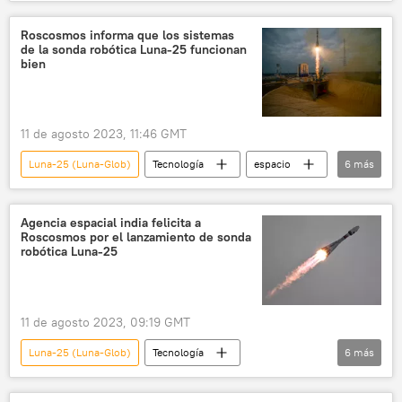
🚀 Conquista espacial
espacio
Rusia
la Luna
Vostochni
Roscosmos informa que los sistemas
de la sonda robótica Luna-25 funcionan
Soyuz-2.1b
bien
11 de agosto 2023, 11:46 GMT
Luna-25 (Luna-Glob)
Tecnología
espacio
6
más
🚀 Conquista espacial
Rusia
Roscosmos
Soyuz-2.1b
la Luna
Agencia espacial india felicita a
Roscosmos por el lanzamiento de sonda
Vostochni
robótica Luna-25
11 de agosto 2023, 09:19 GMT
Luna-25 (Luna-Glob)
Tecnología
6
más
🚀 Conquista espacial
la Luna
Rusia