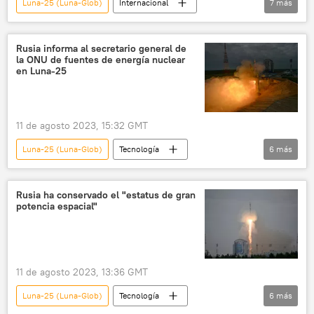
Luna-25 (Luna-Glob)
Internacional
7
más
Mauricio Macri
Horacio Rodríguez Larreta
🚀 Conquista espacial
la Luna
NASA
Patricia Bullrich
Uruguay
espacio
Yuri Borísov
Vostochni
Gobierno de Uruguay
Senado de Uruguay
Rusia informa al secretario general de
la ONU de fuentes de energía nuclear
Soyuz-2.1b
PIT-CNT
en Luna-25
11 de agosto 2023, 15:32 GMT
Luna-25 (Luna-Glob)
Tecnología
6
más
🚀 Conquista espacial
Rusia
espacio
la Luna
Vostochni
Rusia ha conservado el "estatus de gran
potencia espacial"
Soyuz-2.1b
11 de agosto 2023, 13:36 GMT
Luna-25 (Luna-Glob)
Tecnología
6
más