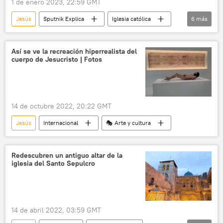
1 de enero 2023, 22:59 GMT
Jesús
Sputnik Explica
Iglesia católica
6
más
Universidad de Birmingham
BBC
Roma
cristianismo
historia
Así se ve la recreación hiperrealista del
cuerpo de Jesucristo | Fotos
🎭 Arte y cultura
14 de octubre 2022, 20:22 GMT
Jesús
Internacional
🎭 Arte y cultura
Redescubren un antiguo altar de la
iglesia del Santo Sepulcro
14 de abril 2022, 03:59 GMT