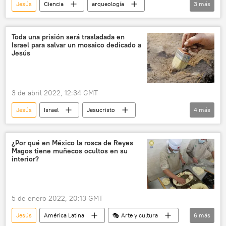
Jesús
Ciencia
arqueología
3
más
Jerusalén
Israel
🎭 Arte y cultura
Toda una prisión será trasladada en
Israel para salvar un mosaico dedicado a
Jesús
3 de abril 2022, 12:34 GMT
Jesús
Israel
Jesucristo
4
más
arqueología
prisión
mosaico
Ciencia
¿Por qué en México la rosca de Reyes
Magos tiene muñecos ocultos en su
interior?
5 de enero 2022, 20:13 GMT
Jesús
América Latina
🎭 Arte y cultura
6
más