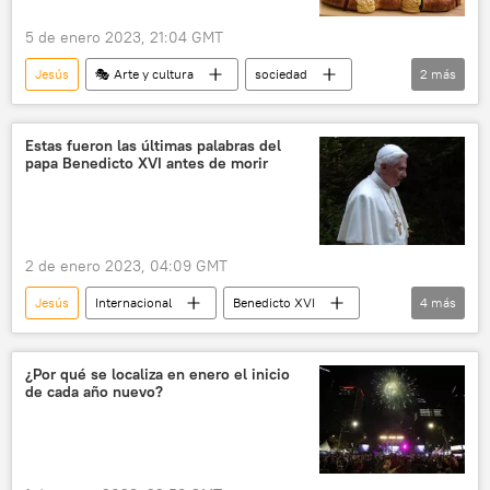
5 de enero 2023, 21:04 GMT
Jesús
🎭 Arte y cultura
sociedad
2
más
Jerusalén
Sputnik Explica
Estas fueron las últimas palabras del
papa Benedicto XVI antes de morir
2 de enero 2023, 04:09 GMT
Jesús
Internacional
Benedicto XVI
4
más
Vaticano
Papa Francisco
religión
Iglesia católica
¿Por qué se localiza en enero el inicio
de cada año nuevo?