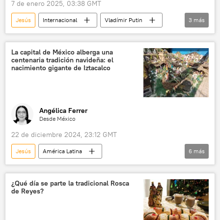
7 de enero 2025, 03:38 GMT
Jesús
Internacional
Vladímir Putin
3
más
sociedad
religión
Navidad
La capital de México alberga una
centenaria tradición navideña: el
nacimiento gigante de Iztacalco
Angélica Ferrer
Desde México
22 de diciembre 2024, 23:12 GMT
Jesús
América Latina
6
más
Ciudad de México (CDMX)
nacimiento
sociedad
México
Navidad
¿Qué día se parte la tradicional Rosca
de Reyes?
🎭 Arte y cultura