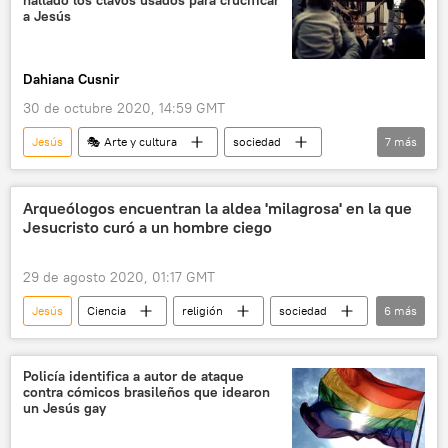
hallado los clavos usados para crucificar
a Jesús
Dahiana Cusnir
30 de octubre 2020, 14:59 GMT
Jesús
🎭 Arte y cultura
sociedad
7
más
🌍 Oriente Medio
Internacional
geología
arqueología
crucifixión
Arqueólogos encuentran la aldea 'milagrosa' en la que
Jesucristo curó a un hombre ciego
Israel
noticias
29 de agosto 2020, 01:17 GMT
Jesús
Ciencia
religión
sociedad
6
más
Betsaida
Israel
Biblia
arqueología
Jesucristo
noticias
Policía identifica a autor de ataque
contra cómicos brasileños que idearon
un Jesús gay