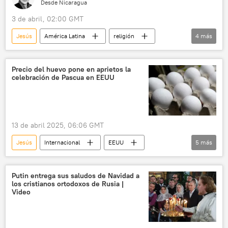
Desde Nicaragua
3 de abril, 02:00 GMT
Jesús
América Latina
religión
4
más
sociedad
Managua
Nicaragua
Semana Santa
Precio del huevo pone en aprietos la
celebración de Pascua en EEUU
13 de abril 2025, 06:06 GMT
Jesús
Internacional
EEUU
5
más
Pascua
huevos
huevos decorados
Associated Press (AP)
sociedad
Putin entrega sus saludos de Navidad a
los cristianos ortodoxos de Rusia |
📈 Mercados y finanzas
Video