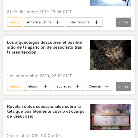
31 de diciembre 2019, 16:06 GMT
Jesús
América Latina
Internacional
7
más
Jesucristo
Brasil
policía
ataque
autores
homosexualidad
Los arqueólogos descubren el posible
sitio de la aparición de Jesucristo tras
noticias
la resurrección
1 de septiembre 2019, 23:19 GMT
Jesús
religión
sociedad
Ciencia
6
más
Israel
Jerusalén
arqueología
Jesús
Jesucristo
noticias
Revelan datos sensacionales sobre la
tela que posiblemente cubrió el cuerpo
de Jesucristo
25 de julio 2019, 00:05 GMT