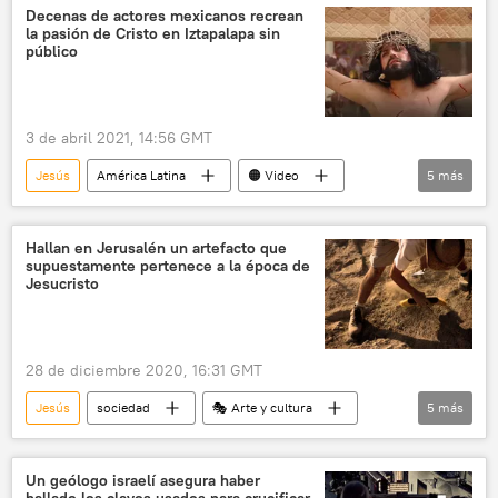
Virgen
Decenas de actores mexicanos recrean
la pasión de Cristo en Iztapalapa sin
público
3 de abril 2021, 14:56 GMT
Jesús
América Latina
🟠 Video
5
más
Semana Santa
Iztapalapa
representación
fiestas
México
Hallan en Jerusalén un artefacto que
supuestamente pertenece a la época de
Jesucristo
28 de diciembre 2020, 16:31 GMT
Jesús
sociedad
🎭 Arte y cultura
5
más
Ciencia
Jerusalén
artefactos
cristianismo
noticias
Un geólogo israelí asegura haber