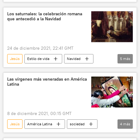
Belén
gastronomía
Judea
Hernán Cortés
México
Tenochtitlán
Los saturnales: la celebración romana
que antecedió a la Navidad
24 de diciembre 2021, 22:41 GMT
Jesús
Estilo de vida
Navidad
5
más
🎭 Arte y cultura
historia
Saturno
Imperio romano
Roma
Las vírgenes más veneradas en América
Latina
8 de diciembre 2021, 00:15 GMT
Jesús
América Latina
sociedad
4
más
religión
símbolos cristianos
papa