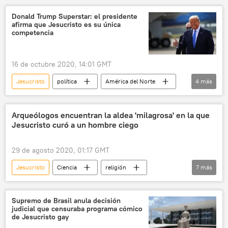
Andalucía
oro
Semana Santa
Donald Trump Superstar: el presidente
afirma que Jesucristo es su única
Virgen
artesanía
bordado
competencia
procesión
16 de octubre 2020, 14:01 GMT
Jesucristo
política
América del Norte
4
más
Internacional
Donald Trump
Elecciones presidenciales en EEUU (2020)
Arqueólogos encuentran la aldea 'milagrosa' en la que
Jesucristo curó a un hombre ciego
noticias
29 de agosto 2020, 01:17 GMT
Jesucristo
Ciencia
religión
7
más
sociedad
Betsaida
Israel
Biblia
arqueología
Jesús
Supremo de Brasil anula decisión
judicial que censuraba programa cómico
noticias
de Jesucristo gay