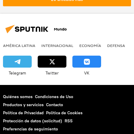
terrorismo
Netflix
homosexualidad
noticias
Mundo
AMÉRICA LATINA
INTERNACIONAL
ECONOMÍA
DEFENSA
M
Telegram
Twitter
VK
Quiénes somos
Condiciones de Uso
Productos y servicios
Contacto
Política de Privacidad
Politica de Cookies
Protección de datos (solicitud)
RSS
Preferencias de seguimiento