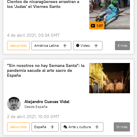
Cientos de nicaragüenses arrastran a
los 'Judas' el Viernes Santo
1:37
4 de abril 2021, 03:34 GMT
Jesucristo
América Latina
🟠 Video
3
más
Nicaragua
Centroamérica
Semana Santa
"Sin nosotros no hay Semana Santa": la
pandemia sacude al arte sacro de
España
Alejandro Cuevas Vidal
Desde España
2 de abril 2021, 10:00 GMT
Jesucristo
España
🎭 Arte y cultura
10
más
religión
Sevilla
esculturas