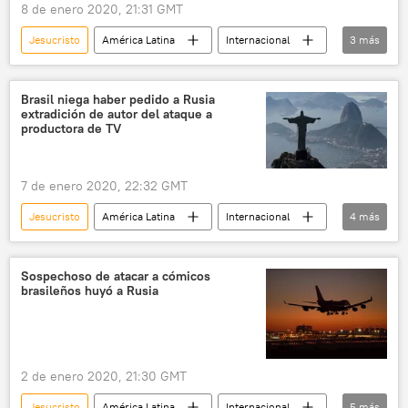
8 de enero 2020, 21:31 GMT
Jesucristo
América Latina
Internacional
3
más
Netflix
Brasil
noticias
Brasil niega haber pedido a Rusia
extradición de autor del ataque a
productora de TV
7 de enero 2020, 22:32 GMT
Jesucristo
América Latina
Internacional
4
más
Rusia
Brasil
ataque
noticias
Sospechoso de atacar a cómicos
brasileños huyó a Rusia
2 de enero 2020, 21:30 GMT
Jesucristo
América Latina
Internacional
5
más