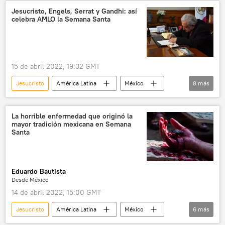
Volodímir Zelenski
Ucrania
Donetsk
Jesucristo, Engels, Serrat y Gandhi: así
celebra AMLO la Semana Santa
Lugansk
15 de abril 2022, 19:32 GMT
Jesucristo
América Latina
México
8
más
Joan Manuel Serrat
Friedrich Engels
🎭 Arte y cultura
sociedad
política
La horrible enfermedad que originó la
mayor tradición mexicana en Semana
Semana Santa
Andrés Manuel López Obrador
Santa
Mahatma Gandhi
Eduardo Bautista
Desde México
14 de abril 2022, 15:00 GMT
Jesucristo
América Latina
México
6
más
sociedad
🎭 Arte y cultura