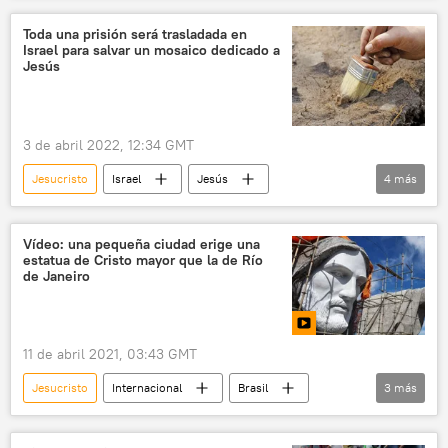
Ciudad de México (CDMX)
Iztapalapa
Toda una prisión será trasladada en
Israel para salvar un mosaico dedicado a
Semana Santa
📝 Reportajes
Jesús
3 de abril 2022, 12:34 GMT
Jesucristo
Israel
Jesús
4
más
arqueología
prisión
mosaico
Ciencia
Vídeo: una pequeña ciudad erige una
estatua de Cristo mayor que la de Río
de Janeiro
11 de abril 2021, 03:43 GMT
Jesucristo
Internacional
Brasil
3
más
América del Sur
Cristo Redentor
📹 Videoclub