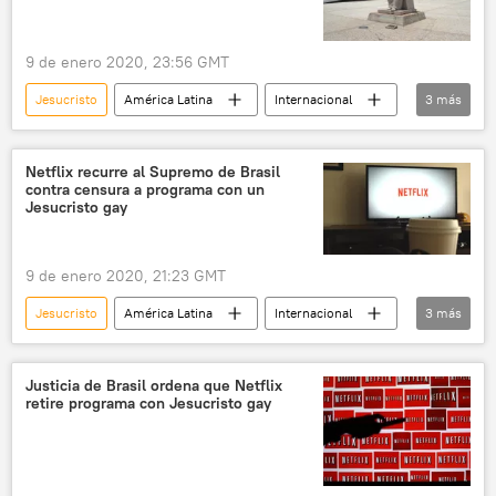
9 de enero 2020, 23:56 GMT
Jesucristo
América Latina
Internacional
3
más
TSF
Netflix
noticias
Netflix recurre al Supremo de Brasil
contra censura a programa con un
Jesucristo gay
9 de enero 2020, 21:23 GMT
Jesucristo
América Latina
Internacional
3
más
Netflix
Brasil
noticias
Justicia de Brasil ordena que Netflix
retire programa con Jesucristo gay