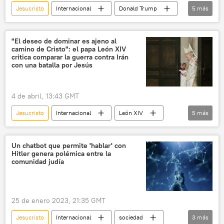
Jesucristo
Internacional
Donald Trump
5
más
EEUU
sociedad
religión
💬 Opinión y Análisis
política
"El deseo de dominar es ajeno al
camino de Cristo": el papa León XIV
critica comparar la guerra contra Irán
con una batalla por Jesús
4 de abril, 13:43 GMT
Jesucristo
Internacional
León XIV
5
más
Vaticano
Pete Hegseth
EEUU
Irán
📰 Escalada entre EEUU, Israel e Irán
Un chatbot que permite 'hablar' con
Hitler genera polémica entre la
comunidad judía
25 de enero 2023, 21:35 GMT
Jesucristo
Internacional
sociedad
3
más