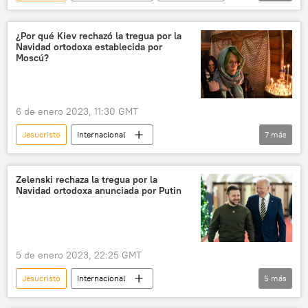
Adolf Hitler
Amazon
inteligencia artificial
¿Por qué Kiev rechazó la tregua por la
Navidad ortodoxa establecida por
Moscú?
6 de enero 2023, 11:30 GMT
Jesucristo
Internacional
7
más
📰 Operación rusa de desmilitarización y desnazificación de Ucrania
Ucrania
Rusia
Vladímir Putin
Zelenski rechaza la tregua por la
Navidad ortodoxa anunciada por Putin
cristianismo ortodoxo
Stepán Bandera
🛡️ Zonas de conflicto
5 de enero 2023, 22:25 GMT
Jesucristo
Internacional
5
más
📰 Operación rusa de desmilitarización y desnazificación de Ucrania