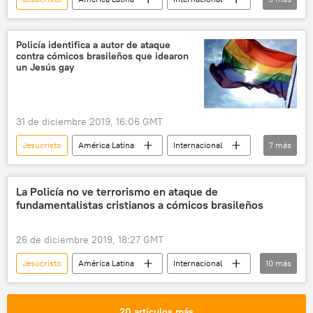
Rusia
Brasil
ataque
homosexualidad
noticias
Policía identifica a autor de ataque
contra cómicos brasileños que idearon
un Jesús gay
31 de diciembre 2019, 16:06 GMT
Jesucristo
América Latina
Internacional
7
más
Jesús
Brasil
policía
ataque
autores
homosexualidad
La Policía no ve terrorismo en ataque de
fundamentalistas cristianos a cómicos brasileños
noticias
26 de diciembre 2019, 18:27 GMT
Jesucristo
América Latina
Internacional
10
más
Brasil
cómics
ataque
parodia
policía
cristianismo
20 artículos más