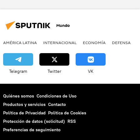
agricultura
agrotóxicos
plaguicidas
Foro Económico Mundial
noticias
Mundo
AMÉRICA LATINA
INTERNACIONAL
ECONOMÍA
DEFENSA
M
Telegram
Twitter
VK
Quiénes somos
Condiciones de Uso
Productos y servicios
Contacto
Política de Privacidad
Politica de Cookies
Protección de datos (solicitud)
RSS
Preferencias de seguimiento