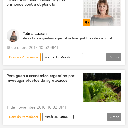
crímenes contra el planeta
mandarinas
fruta
agrotóxicos
veneno
pesticida
noticias
Telma Luzzani
Periodista argentina especializada en política internacional
18 de enero 2017, 10:52 GMT
Damián Verzeñassi
Voces del Mundo
18
más
Radio
China
Puerto Rico
EEUU
Colombia
Xi Jinping
Persiguen a académico argentino por
investigar efectos de agrotóxicos
Barack Obama
Donald Trump
Oscar López Rivera
Chelsea Manning
TIM
Monsanto
Oxfam
11 de noviembre 2016, 16:32 GMT
WikiLeaks
Damián Verzeñassi
América Latina
6
más
Ejército de Liberación Nacional (ELN) de Colombia
Internacional
Gabriela Polischer
FARC
ecocidio
Operación Cóndor