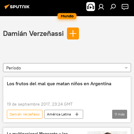
Mundo
Damián Verzeñassi
Período
Los frutos del mal que matan niños en Argentina
19 de septiembre 2017, 23:24 GMT
Damián Verzeñassi
América Latina
11
más
sociedad
medioambiente
Internacional
Argentina
Corrientes
La multinacional Monsanto y los