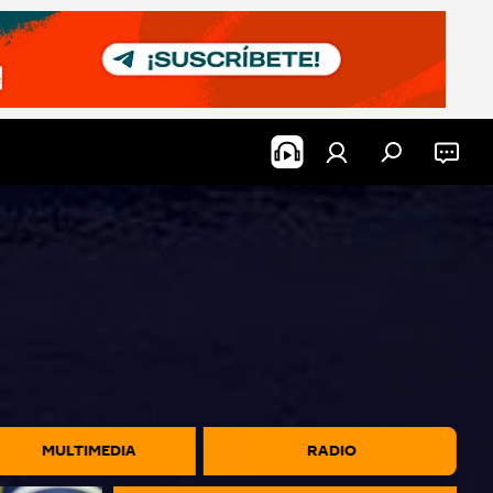
MULTIMEDIA
RADIO ‎ ‎ ‎ ‎ ‎ ‎ ‎ ‎ ‎ ‎