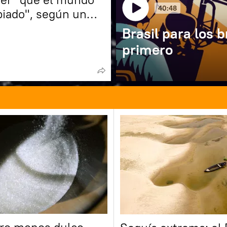
40:48
iado", según un
Brasil para los b
primero