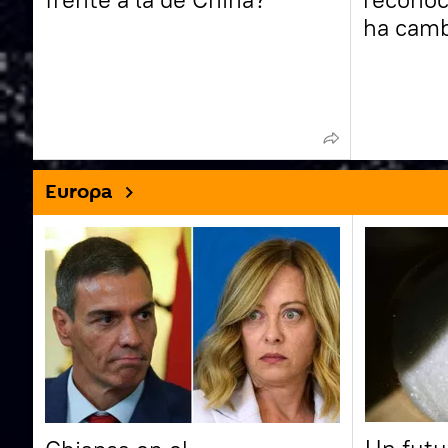
ha camb
medio
Europa