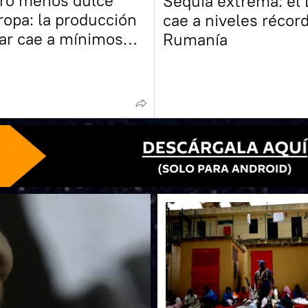
ro menos dulce
Sequía extrema: el
ropa: la producción
cae a niveles récor
ar cae a mínimos
Rumanía
015, según medios