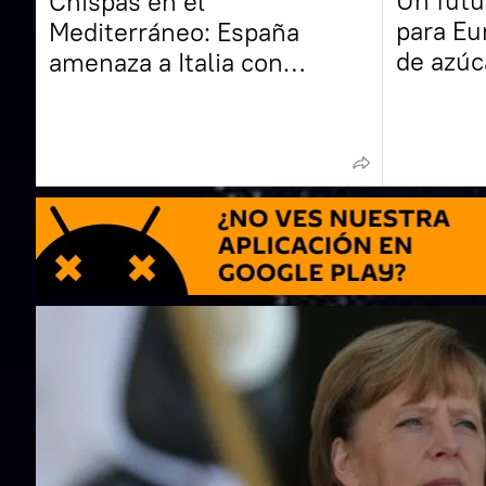
Un futu
Chispas en el
para Eu
Mediterráneo: España
de azúc
amenaza a Italia con
desde 2
represalias debido a los
controles fronterizos