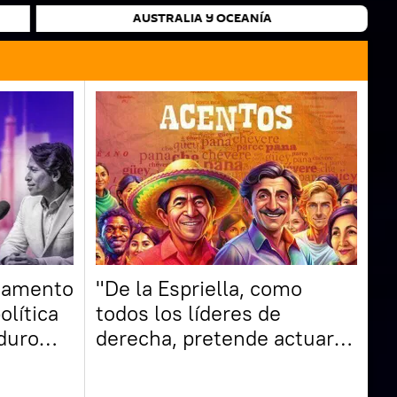
AUSTRALIA Y OCEANÍA
mamento
"De la Espriella, como
olítica
todos los líderes de
duro
derecha, pretende actuar
"
rápido el tema seguridad"