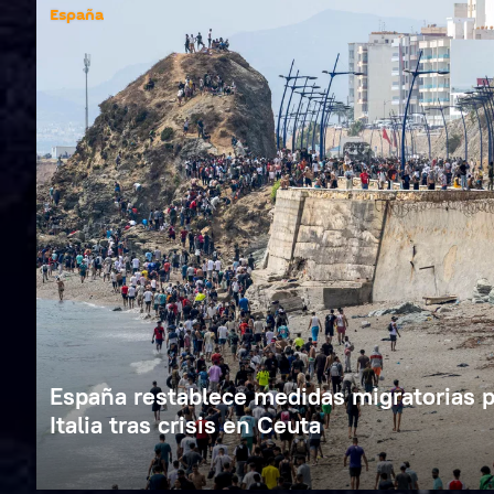
España
España restablece medidas migratorias p
Italia tras crisis en Ceuta