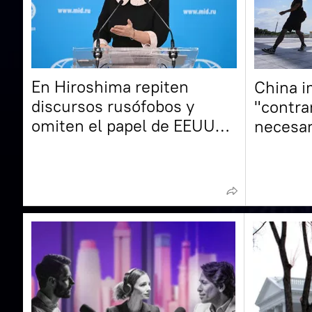
En Hiroshima repiten
China 
discursos rusófobos y
"contr
omiten el papel de EEUU
necesar
en el bombardeo atómico,
restric
señala la Cancillería rusa
de EEU