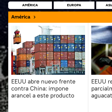
AMÉRICA
EUROPA
ASI
América
EEUU abre nuevo frente
EEUU r
contra China: impone
parcial
arancel a este producto
aguacat