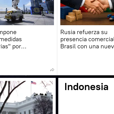
impone
Rusia refuerza su
amedidas
presencia comercia
ias" por
Brasil con una nue
ciones tecnológicas
oficina de exportac
U
Indonesia