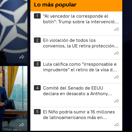
Lo más popular
"Al vencedor le corresponde el
1
botín": Trump sobre la intervención
militar en Venezuela
En violación de todos los
2
convenios, la UE retira protección a
ucranianos en edad militar
Lula califica como "irresponsable e
3
imprudente" el retiro de la visa de
la embajadora de Brasil en EEUU
Comité del Senado de EEUU
4
declara en desacato a Anthony
Fauci
El Niño podría sumir a 16 millones
5
de latinoamericanos más en
hambre aguda, advierte la ONU