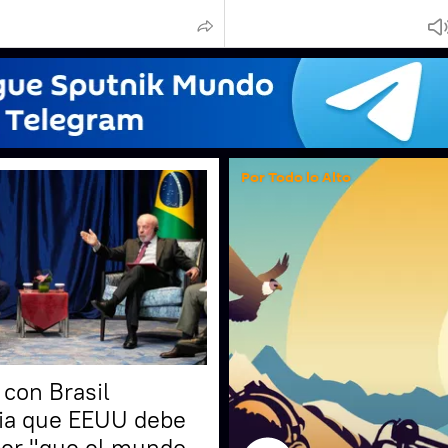
Por Todo lo Alto
 con Brasil
ia que EEUU debe
er "que el mundo