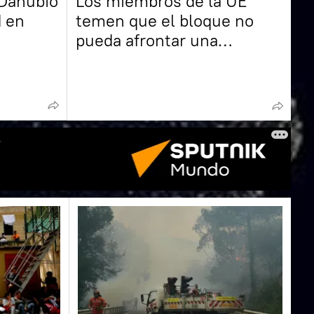
 Danubio
Los miembros de la UE
d en
temen que el bloque no
pueda afrontar una
ampliación, según medios