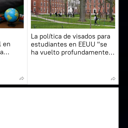
La política de visados para
l en
estudiantes en EEUU "se
va
ha vuelto profundamente
ión
divisiva", dice un medio