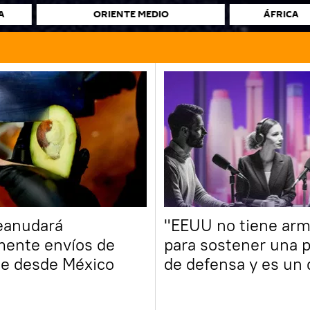
A
ORIENTE MEDIO
ÁFRICA
eanudará
"EEUU no tiene ar
mente envíos de
para sostener una p
e desde México
de defensa y es un 
golpe para Zelenski