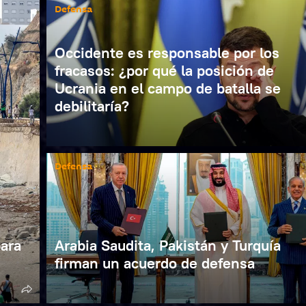
Defensa
Occidente es responsable por los
fracasos: ¿por qué la posición de
Ucrania en el campo de batalla se
debilitaría?
Defensa
ara
Arabia Saudita, Pakistán y Turquía
firman un acuerdo de defensa