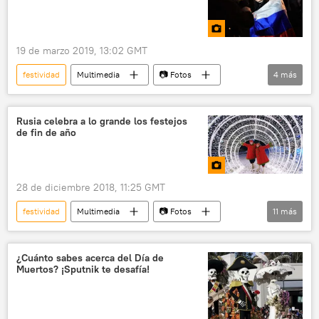
19 de marzo 2019, 13:02 GMT
festividad
Multimedia
📷 Fotos
4
más
Crimea
concierto
fuegos artificiales
Rusia
Rusia celebra a lo grande los festejos
de fin de año
28 de diciembre 2018, 11:25 GMT
festividad
Multimedia
📷 Fotos
11
más
Vladivostok
Kazán
Tula
Moscú
Grozni
San Petersburgo
¿Cuánto sabes acerca del Día de
Muertos? ¡Sputnik te desafía!
luces
feria
Rusia
Año Nuevo
Navidad