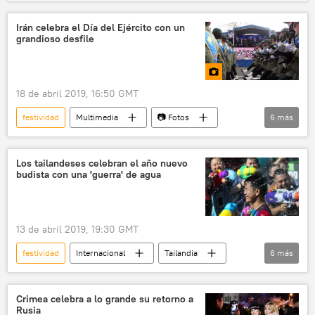
Defensa
Armada de Rusia
fuegos artificiales
noticias
Irán celebra el Día del Ejército con un
grandioso desfile
18 de abril 2019, 16:50 GMT
festividad
Multimedia
📷 Fotos
6
más
Irán
Teherán
Hasán Rohaní
Fuerzas Armadas de Irán
Los tailandeses celebran el año nuevo
budista con una 'guerra' de agua
Cuerpos de la Guardia Revolucionaria Islámica
desfile militar
13 de abril 2019, 19:30 GMT
festividad
Internacional
Tailandia
6
más
festival
festejos
tradiciones
🌏 Asia
Año Nuevo
noticias
Crimea celebra a lo grande su retorno a
Rusia