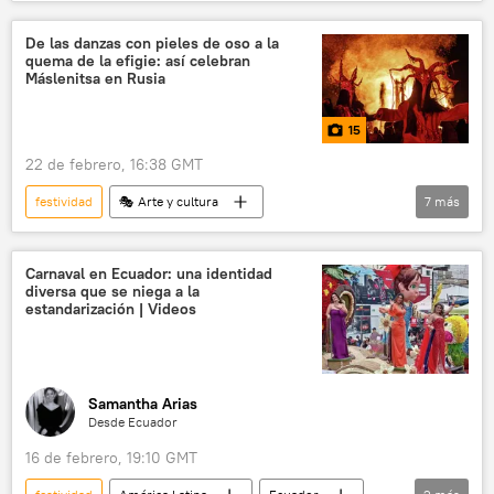
📷 Fotos
Día de Rusia
sociedad
🎭 Arte y cultura
De las danzas con pieles de oso a la
quema de la efigie: así celebran
Máslenitsa en Rusia
15
22 de febrero, 16:38 GMT
festividad
🎭 Arte y cultura
7
más
cultura popular
Multimedia
📷 Fotos
fotografía
sociedad
Carnaval en Ecuador: una identidad
diversa que se niega a la
blinis
Máslenitsa
Rusia
estandarización | Videos
Samantha Arias
Desde Ecuador
16 de febrero, 19:10 GMT