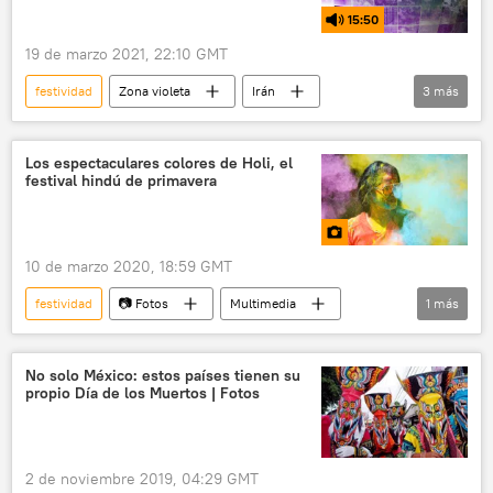
15:50
19 de marzo 2021, 22:10 GMT
festividad
Zona violeta
Irán
3
más
naturaleza
primavera
equinoccio
Los espectaculares colores de Holi, el
festival hindú de primavera
10 de marzo 2020, 18:59 GMT
festividad
📷 Fotos
Multimedia
1
más
la India
No solo México: estos países tienen su
propio Día de los Muertos | Fotos
2 de noviembre 2019, 04:29 GMT