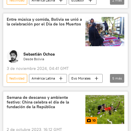
festividad
América Latina
Ecuador
2
más
🎭 Arte y cultura
Quito
Entre música y comida, Bolivia se unió a
la celebración por el Día de los Muertos
Sebastián Ochoa
Desde Bolivia
3 de noviembre 2024, 04:41 GMT
festividad
América Latina
Evo Morales
5
más
sociedad
🎭 Arte y cultura
Día de los Muertos
Bolivia
Semana de descanso y ambiente
festivo: China celebra el día de la
💬 Opinión y Análisis
fundación de la República
10
2 de octubre 2023, 16:12 GMT