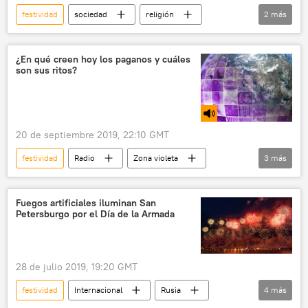
festividad
sociedad
religión
2
más
tradiciones
noticias
¿En qué creen hoy los paganos y cuáles
son sus ritos?
20 de septiembre 2019, 22:10 GMT
festividad
Radio
Zona violeta
3
más
Costa Rica
paganismo
religión
Fuegos artificiales iluminan San
Petersburgo por el Día de la Armada
28 de julio 2019, 19:20 GMT
festividad
Internacional
Rusia
4
más