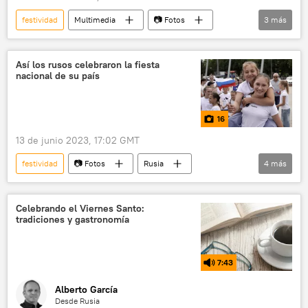
festividad
Multimedia
📷 Fotos
3
más
China
🌏 Asia
🎭 Arte y cultura
Así los rusos celebraron la fiesta
nacional de su país
16
13 de junio 2023, 17:02 GMT
festividad
📷 Fotos
Rusia
4
más
independencia
sociedad
Día de Rusia
Multimedia
Celebrando el Viernes Santo:
tradiciones y gastronomía
7:43
Alberto García
Desde Rusia