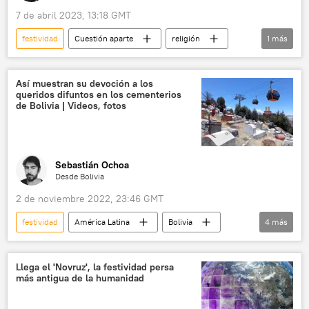
7 de abril 2023, 13:18 GMT
festividad
Cuestión aparte
religión
1
más
Semana Santa
Así muestran su devoción a los
queridos difuntos en los cementerios
de Bolivia | Videos, fotos
Sebastián Ochoa
Desde Bolivia
2 de noviembre 2022, 23:46 GMT
festividad
América Latina
Bolivia
4
más
📝 Reportajes
La Paz
El Alto
Día de los Muertos
Llega el 'Novruz', la festividad persa
más antigua de la humanidad