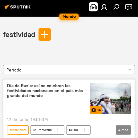
Mundo
festividad
Período
Día de Rusia: así se celebran las
festividades nacionales en el país más
grande del mundo
14
12 de junio, 19:51 GMT
festividad
Multimedia
Rusia
4
más