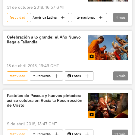
31 de octubre 2018, 16:57 GMT
festividad
América Latina
Internacional
4
más
México
Día de los Muertos
Playbuzz
noticias
Celebración a lo grande: el Año Nuevo
llega a Tailandia
13 de abril 2018, 13:43 GMT
festividad
Multimedia
📷 Fotos
6
más
Tailandia
Bangkok
Año Nuevo
Año Nuevo Budista
festival
Pasteles de Pascua y huevos pintados:
así se celebra en Rusia la Resurrección
tradiciones
de Cristo
9 de abril 2018, 13:47 GMT
festividad
Multimedia
📷 Fotos
10
más