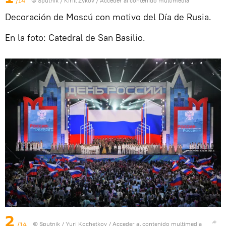
/14
© Sputnik / Kirill Zykov
/
Acceder al contenido multimedia
Decoración de Moscú con motivo del Día de Rusia.
En la foto: Catedral de San Basilio.
2
/14
© Sputnik / Yuri Kochetkov
/
Acceder al contenido multimedia