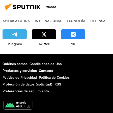
Mundo
AMÉRICA LATINA
INTERNACIONAL
ECONOMÍA
DEFENSA
M
Telegram
Twitter
VK
Quiénes somos
Condiciones de Uso
Productos y servicios
Contacto
Política de Privacidad
Politica de Cookies
Protección de datos (solicitud)
RSS
Preferencias de seguimiento