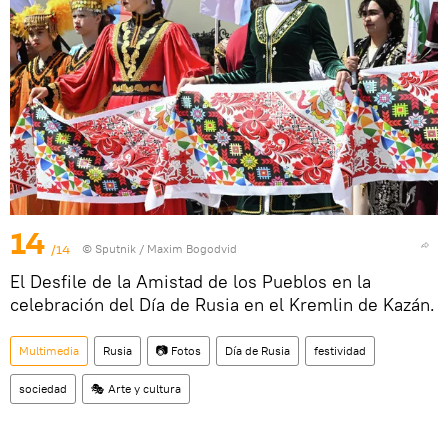
14
/14
© Sputnik / Maxim Bogodvid
El Desfile de la Amistad de los Pueblos en la
celebración del Día de Rusia en el Kremlin de Kazán.
Multimedia
Rusia
📷 Fotos
Día de Rusia
festividad
sociedad
🎭 Arte y cultura