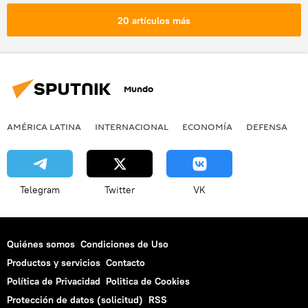
cosmonautas
gravedad
ingravidez
20 artículos más
noticias
Mundo
AMÉRICA LATINA
INTERNACIONAL
ECONOMÍA
DEFENSA
M
Telegram
Twitter
VK
Quiénes somos
Condiciones de Uso
Productos y servicios
Contacto
Política de Privacidad
Politica de Cookies
Protección de datos (solicitud)
RSS