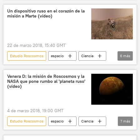
nebulosa
noticias
Un dispositivo ruso en el corazón de la
misión a Marte (vídeo)
22 de marzo 2018, 15:40 GMT
Estudio Roscosmos
espacio
Ciencia
6
más
Marte
Roscosmos
Curiosity
espacio exterior
cooperación espacial
Venera D: la misión de Roscosmos y la
NASA que pone rumbo al 'planeta ruso'
noticias
(vídeo)
4 de marzo 2018, 19:00 GMT
Estudio Roscosmos
espacio
Ciencia
7
más
EEUU
Venus
Roscosmos
NASA
misión
exploración