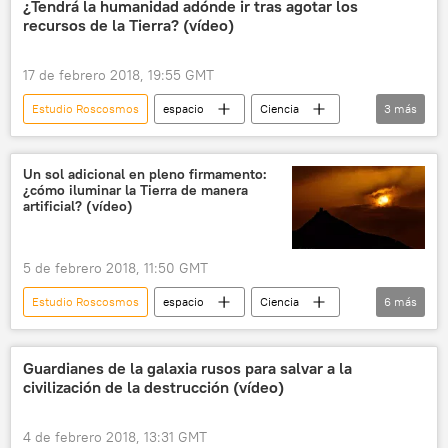
¿Tendrá la humanidad adónde ir tras agotar los
recursos de la Tierra? (vídeo)
noticias
17 de febrero 2018, 19:55 GMT
Estudio Roscosmos
espacio
Ciencia
3
más
Tierra
recurso
noticias
Un sol adicional en pleno firmamento:
¿cómo iluminar la Tierra de manera
artificial? (vídeo)
5 de febrero 2018, 11:50 GMT
Estudio Roscosmos
espacio
Ciencia
6
más
Internacional
Rusia
Roscosmos
Znamia 2
vela solar
noticias
Guardianes de la galaxia rusos para salvar a la
civilización de la destrucción (vídeo)
4 de febrero 2018, 13:31 GMT