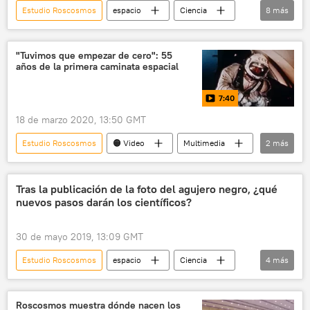
Estudio Roscosmos
espacio
Ciencia
8
más
⭐ Especiales
cosmos
cosmonautas
cosmonáutica
Programa Soyuz
"Tuvimos que empezar de cero": 55
años de la primera caminata espacial
Apolo
Alexéi Leónov
noticias
7:40
18 de marzo 2020, 13:50 GMT
Estudio Roscosmos
🟠 Video
Multimedia
2
más
cosmonáutica
caminata espacial
Tras la publicación de la foto del agujero negro, ¿qué
nuevos pasos darán los científicos?
30 de mayo 2019, 13:09 GMT
Estudio Roscosmos
espacio
Ciencia
4
más
agujero negro
telescopio
radiotelescopio
noticias
Roscosmos muestra dónde nacen los