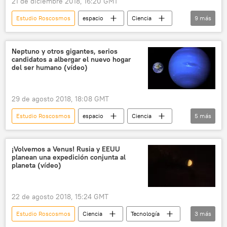
21 de diciembre 2018, 16:20 GMT
Estudio Roscosmos
espacio
Ciencia
9
más
Internacional
Rusia
Sol
Tierra
Roscosmos
catástrofe
Neptuno y otros gigantes, serios
candidatos a albergar el nuevo hogar
🪐 Astronomía
planeta
noticias
del ser humano (vídeo)
29 de agosto 2018, 18:08 GMT
Estudio Roscosmos
espacio
Ciencia
5
más
Saturno
Neptuno
Urano
atmósfera
noticias
¡Volvemos a Venus! Rusia y EEUU
planean una expedición conjunta al
planeta (vídeo)
22 de agosto 2018, 15:24 GMT
Estudio Roscosmos
Ciencia
Tecnología
3
más