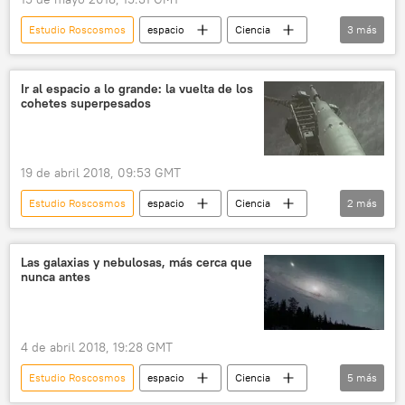
Estudio Roscosmos
espacio
Ciencia
3
más
Roscosmos
vida extraterrestre
noticias
Ir al espacio a lo grande: la vuelta de los
cohetes superpesados
19 de abril 2018, 09:53 GMT
Estudio Roscosmos
espacio
Ciencia
2
más
Roscosmos
noticias
Las galaxias y nebulosas, más cerca que
nunca antes
4 de abril 2018, 19:28 GMT
Estudio Roscosmos
espacio
Ciencia
5
más
📹 Videoclub
Roscosmos
galaxia