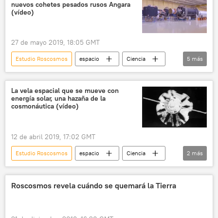
nuevos cohetes pesados rusos Angara
(vídeo)
27 de mayo 2019, 18:05 GMT
Estudio Roscosmos
espacio
Ciencia
5
más
Internacional
Rusia
Roscosmos
Angará
noticias
La vela espacial que se mueve con
energía solar, una hazaña de la
cosmonáutica (vídeo)
12 de abril 2019, 17:02 GMT
Estudio Roscosmos
espacio
Ciencia
2
más
cosmonáutica
noticias
Roscosmos revela cuándo se quemará la Tierra