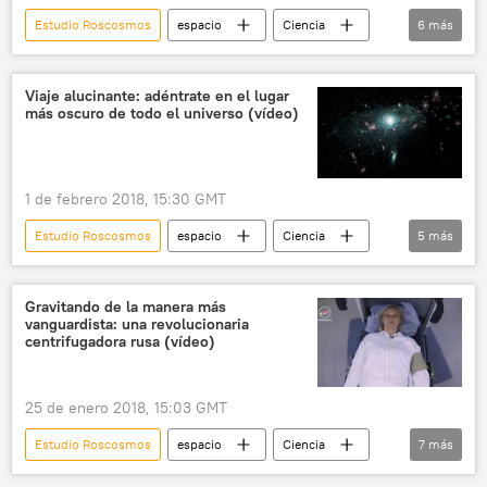
Estudio Roscosmos
espacio
Ciencia
6
más
Internacional
Rusia
Tierra
asteroide
Viaje alucinante: adéntrate en el lugar
más oscuro de todo el universo (vídeo)
asteroide próximo a la Tierra (NEA)
noticias
1 de febrero 2018, 15:30 GMT
Estudio Roscosmos
espacio
Ciencia
5
más
Universo
Roscosmos
oscuridad
🪐 Astronomía
noticias
Gravitando de la manera más
vanguardista: una revolucionaria
centrifugadora rusa (vídeo)
25 de enero 2018, 15:03 GMT
Estudio Roscosmos
espacio
Ciencia
7
más
Internacional
Rusia
Roscosmos