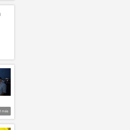
a
1
más