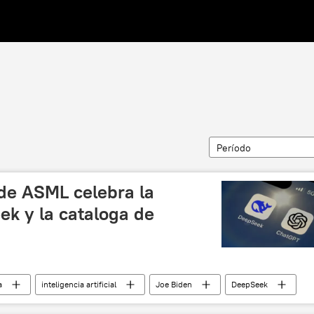
Período
 de ASML celebra la
ek y la cataloga de
a
inteligencia artificial
Joe Biden
DeepSeek