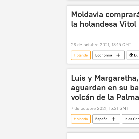
redes sociales
Moldavia comprará
la holandesa Vitol
26 de octubre 2021, 18:15 GMT
Holanda
Economía
🌍 Eu
Luis y Margaretha
aguardan en su ba
volcán de la Palma
7 de octubre 2021, 15:21 GMT
Holanda
España
Islas Ca
Erupción del volcán en La Palma