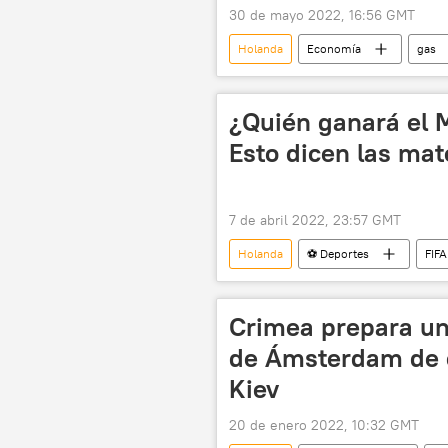
30 de mayo 2022, 16:56 GMT
Holanda
Economía
gas
🌍 Europa
🏛️ Compañías
¿Quién ganará el 
Esto dicen las ma
7 de abril 2022, 23:57 GMT
Holanda
⚽ Deportes
FIFA
Diego Maradona
fútbol
Crimea prepara una
de Ámsterdam de e
Kiev
20 de enero 2022, 10:32 GMT