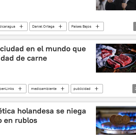
Nicaragua
Daniel Ortega
Países Bajos
a ciudad en el mundo que
cidad de carne
oenLinks
medioambiente
publicidad
tica holandesa se niega
o en rublos