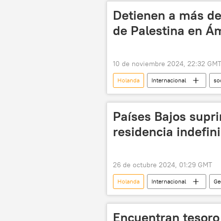
Detienen a más de
de Palestina en 
10 de noviembre 2024, 22:32 GM
Holanda
Internacional
so
protestas
Países Bajos supri
residencia indefin
26 de octubre 2024, 01:29 GMT
Holanda
Internacional
Ge
refugiados
🌍 Europa
Encuentran tesoro