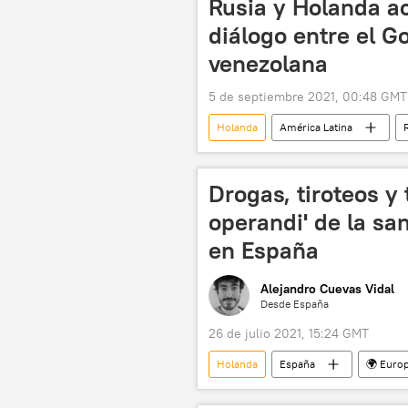
Rusia y Holanda 
diálogo entre el G
venezolana
5 de septiembre 2021, 00:48 GMT
Holanda
América Latina
Drogas, tiroteos y 
operandi' de la sa
en España
Alejandro Cuevas Vidal
Desde España
26 de julio 2021, 15:24 GMT
Holanda
España
🌍 Euro
mafia
homicidio
cr