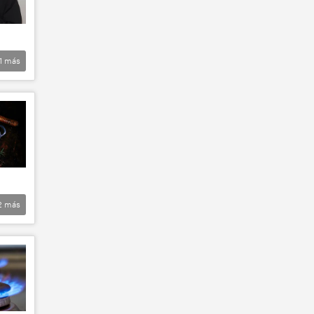
1
más
2
más