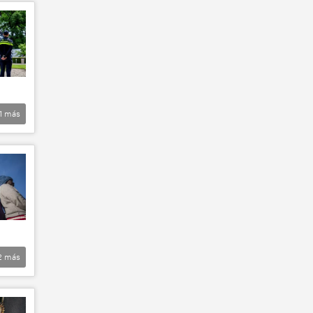
1
más
2
más