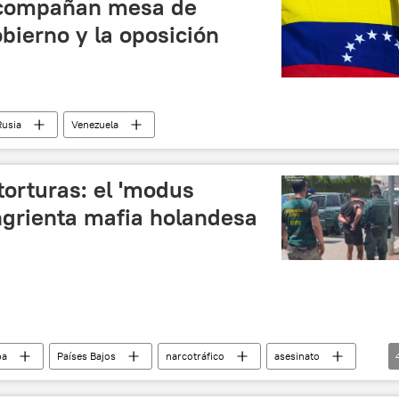
acompañan mesa de
obierno y la oposición
Rusia
Venezuela
torturas: el 'modus
ngrienta mafia holandesa
pa
Países Bajos
narcotráfico
asesinato
imen organizado
torturas