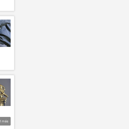
1
más