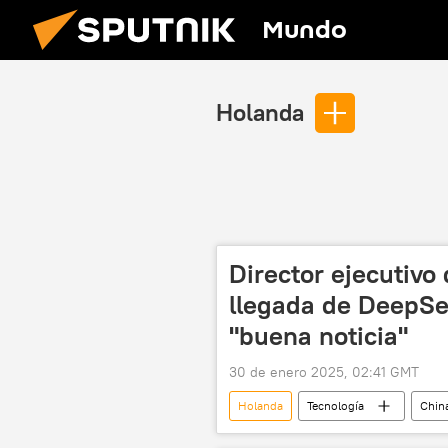
Mundo
Holanda
Director ejecutivo
llegada de DeepSe
"buena noticia"
30 de enero 2025, 02:41 GMT
Holanda
Tecnología
Chin