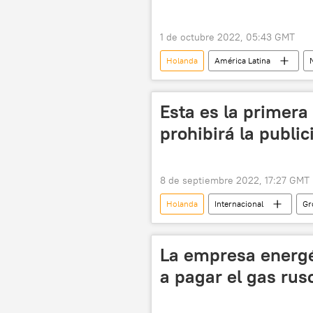
1 de octubre 2022, 05:43 GMT
Holanda
América Latina
🌍 Europa
Esta es la primer
prohibirá la publi
8 de septiembre 2022, 17:27 GMT
Holanda
Internacional
Gr
💢 Insólito
carne
La empresa energé
a pagar el gas rus