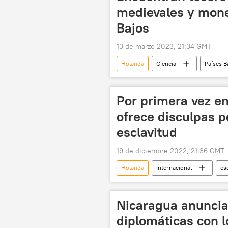
medievales y mone
Bajos
13 de marzo 2023, 21:34 GMT
Holanda
Ciencia
Países B
medieval
Por primera vez en
ofrece disculpas p
esclavitud
19 de diciembre 2022, 21:36 GMT
Holanda
Internacional
es
Nicaragua anuncia 
diplomáticas con l