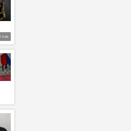
1
más