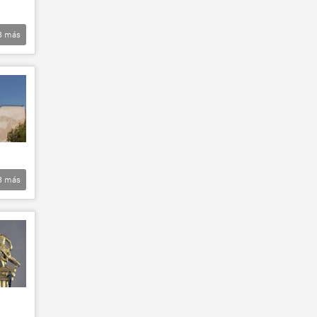
3
más
3
más