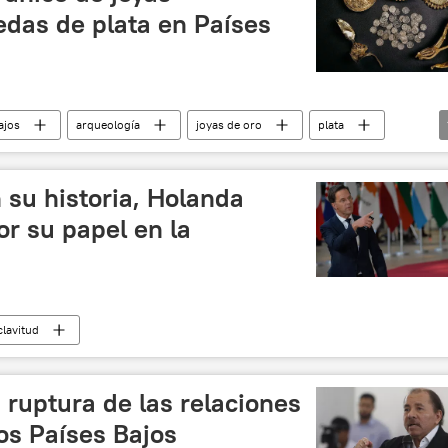
das de plata en Países
ajos
arqueología
joyas de oro
plata
 su historia, Holanda
or su papel en la
clavitud
ruptura de las relaciones
os Países Bajos