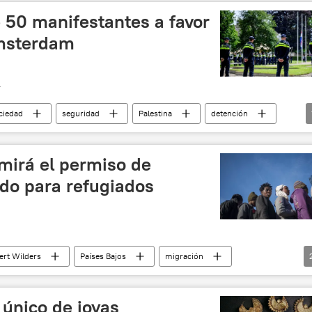
 50 manifestantes a favor
Ámsterdam
T
ciedad
seguridad
Palestina
detención
mirá el permiso de
ido para refugiados
ert Wilders
Países Bajos
migración
 único de joyas