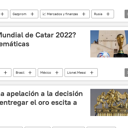
Gazprom
📈 Mercados y finanzas
Rusia
rublo
Mundial de Catar 2022?
temáticas
Brasil
México
Lionel Messi
Mundial de Fútbol 2022 en Catar
 apelación a la decisión
ntregar el oro escita a