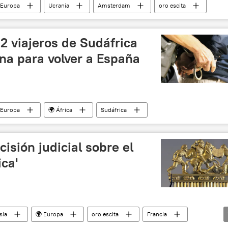
 Europa
Ucrania
Amsterdam
oro escita
2 viajeros de Sudáfrica
na para volver a España
 Europa
🌍 África
Sudáfrica
cisión judicial sobre el
ica'
sia
🌍 Europa
oro escita
Francia