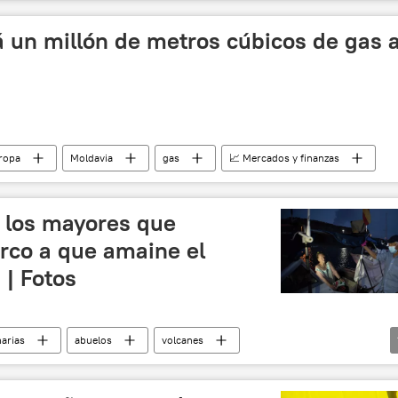
 un millón de metros cúbicos de gas 
ropa
Moldavia
gas
📈 Mercados y finanzas
, los mayores que
rco a que amaine el
 | Fotos
narias
abuelos
volcanes