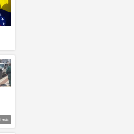
4
más