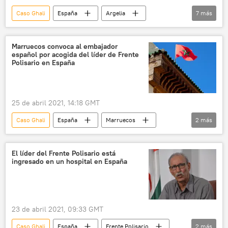
Caso Ghali
España
Argelia
7
más
Ministerio de Asuntos Exteriores de España
Sáhara Occidental
Frente Polisario
Marruecos convoca al embajador
español por acogida del líder de Frente
República Árabe Saharaui Democrática
Polisario en España
Gobierno de Marruecos
Brahim Ghali
Arancha González Laya
25 de abril 2021, 14:18 GMT
Caso Ghali
España
Marruecos
2
más
Sáhara Occidental
Frente Polisario
El líder del Frente Polisario está
ingresado en un hospital en España
23 de abril 2021, 09:33 GMT
Caso Ghali
España
Frente Polisario
2
más