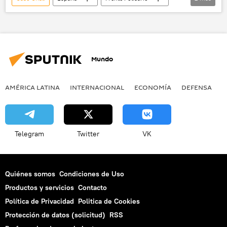
hospital
Brahim Ghali
Mundo
AMÉRICA LATINA
INTERNACIONAL
ECONOMÍA
DEFENSA
M
Telegram
Twitter
VK
Quiénes somos
Condiciones de Uso
Productos y servicios
Contacto
Política de Privacidad
Politica de Cookies
Protección de datos (solicitud)
RSS