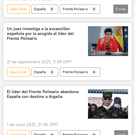
Caso Ghali
España
Frente Polisario
5
más
hospitalización
Gobierno de Marruecos
Brahim Ghali
Arancha González Laya
Un juez investiga a la excanciller
española por la acogida al líder del
💬 Opinión y Análisis
Frente Polisario
21 de septiembre 2021, 11:35 GMT
Caso Ghali
España
Frente Polisario
El líder del Frente Polisario abandona
España con destino a Argelia
1 de junio 2021, 21:30 GMT
Caso Ghali
España
Frente Polisario
1
más