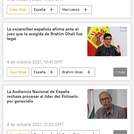
Caso Ghali
España
Marruecos
La excanciller española afirma ante el
juez que la acogida de Brahim Ghali fue
legal
4 de octubre 2021, 13:47 GMT
Caso Ghali
España
Brahim Ghali
1
más
Arancha González Laya
La Audiencia Nacional de España
rechaza procesar al líder del Polisario
por genocidio
4 de octubre 2021, 12:23 GMT