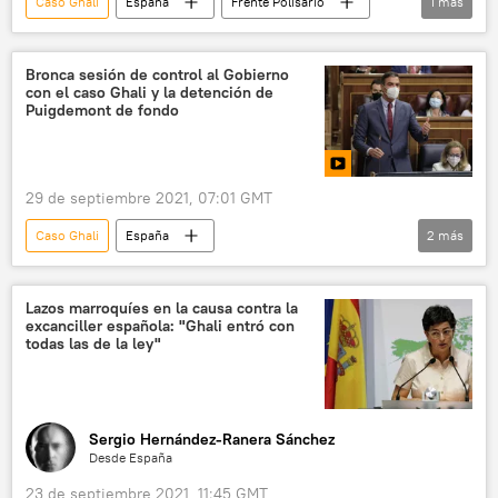
Caso Ghali
España
Frente Polisario
1
más
Brahim Ghali
Bronca sesión de control al Gobierno
con el caso Ghali y la detención de
Puigdemont de fondo
29 de septiembre 2021, 07:01 GMT
Caso Ghali
España
2
más
Congreso de los Diputados de España
Gobierno de España
Lazos marroquíes en la causa contra la
excanciller española: "Ghali entró con
todas las de la ley"
Sergio Hernández-Ranera Sánchez
Desde España
23 de septiembre 2021, 11:45 GMT