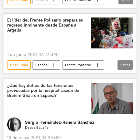
Brahim Ghali
El líder del Frente Polisario prepara su
regreso inminente desde España a
Argelia
1 de junio 2021, 17:27 GMT
Caso Ghali
España
Frente Polisario
2
más
📰 Crisis migratoria en Ceuta
migración
¿Qué hay detrás de las tensiones
provocadas por la hospitalización de
Brahim Ghali en España?
Sergio Hernández-Ranera Sánchez
Desde España
13 de mayo 2021, 14:26 GMT