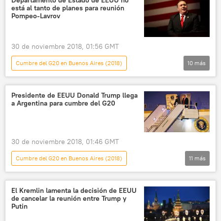
está al tanto de planes para reunión
G20
noticias
Pompeo-Lavrov
30 de noviembre 2018, 01:56 GMT
Cumbre del G20 en Buenos Aires (2018)
10
más
Internacional
política
Rusia
América del Norte
EEUU
Presidente de EEUU Donald Trump llega
a Argentina para cumbre del G20
Serguéi Lavrov
Mike Pompeo
Departamento de Estado (EEUU)
G20
noticias
30 de noviembre 2018, 01:46 GMT
Cumbre del G20 en Buenos Aires (2018)
11
más
América Latina
Internacional
política
América del Norte
EEUU
El Kremlin lamenta la decisión de EEUU
de cancelar la reunión entre Trump y
Argentina
Buenos Aires
Putin
Donald Trump
Melania Trump
G20