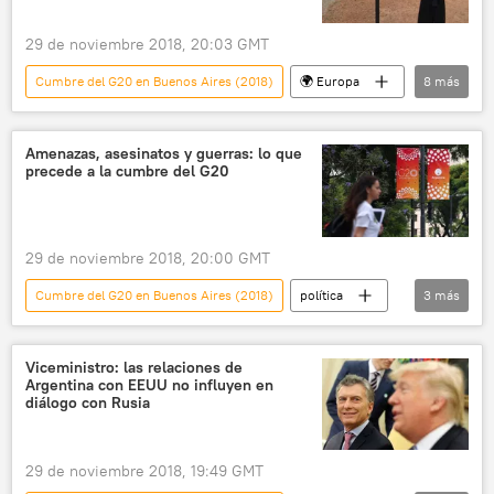
29 de noviembre 2018, 20:03 GMT
Cumbre del G20 en Buenos Aires (2018)
🌍 Europa
8
más
América Latina
Internacional
política
Rusia
Ucrania
Amenazas, asesinatos y guerras: lo que
precede a la cumbre del G20
Argentina
G20
noticias
29 de noviembre 2018, 20:00 GMT
Cumbre del G20 en Buenos Aires (2018)
política
3
más
Argentina
G20
noticias
Viceministro: las relaciones de
Argentina con EEUU no influyen en
diálogo con Rusia
29 de noviembre 2018, 19:49 GMT