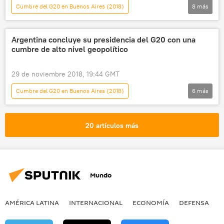
Cumbre del G20 en Buenos Aires (2018)
8
más
América Latina
Internacional
política
Rusia
Argentina
Argentina concluye su presidencia del G20 con una
cumbre de alto nivel geopolítico
EEUU
Daniel Raimondi
noticias
29 de noviembre 2018, 19:44 GMT
Cumbre del G20 en Buenos Aires (2018)
6
más
América Latina
Internacional
política
Argentina
G20
20 artículos más
noticias
Mundo
AMÉRICA LATINA
INTERNACIONAL
ECONOMÍA
DEFENSA
M