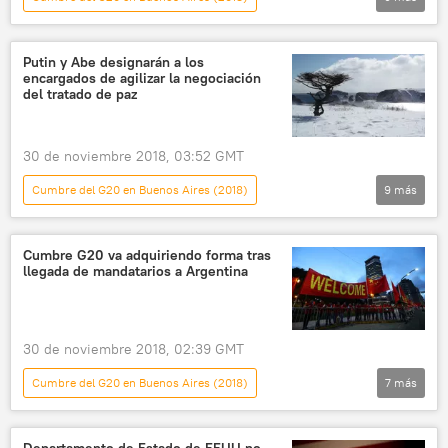
Internacional
política
🌍 Oriente Medio
Arabia Saudita
Putin y Abe designarán a los
encargados de agilizar la negociación
la India
Narendra Modi
del tratado de paz
Mohamed bin Salmán
🌏 Asia
noticias
30 de noviembre 2018, 03:52 GMT
Cumbre del G20 en Buenos Aires (2018)
9
más
Internacional
política
Rusia
Japón
islas Kuriles
Vladímir Putin
Cumbre G20 va adquiriendo forma tras
llegada de mandatarios a Argentina
Shinzo Abe
🌏 Asia
noticias
30 de noviembre 2018, 02:39 GMT
Cumbre del G20 en Buenos Aires (2018)
7
más
América Latina
Internacional
política
Buenos Aires
Argentina
Departamento de Estado de EEUU no