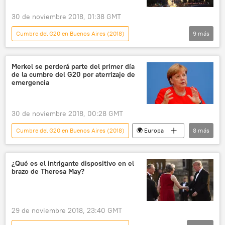
noticias
30 de noviembre 2018, 01:38 GMT
Cumbre del G20 en Buenos Aires (2018)
9
más
Internacional
política
Rusia
América del Norte
EEUU
Merkel se perderá parte del primer día
de la cumbre del G20 por aterrizaje de
Vladímir Putin
Donald Trump
G20
emergencia
noticias
30 de noviembre 2018, 00:28 GMT
Cumbre del G20 en Buenos Aires (2018)
🌍 Europa
8
más
América Latina
Internacional
política
Alemania
Buenos Aires
¿Qué es el intrigante dispositivo en el
brazo de Theresa May?
Angela Merkel
G20
noticias
29 de noviembre 2018, 23:40 GMT