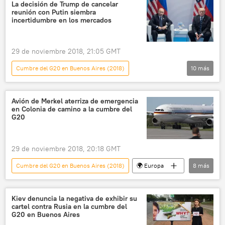
América del Norte
EEUU
La decisión de Trump de cancelar
reunión con Putin siembra
Donald Trump
Vladímir Putin
incertidumbre en los mercados
Michael McFaul
noticias
29 de noviembre 2018, 21:05 GMT
Cumbre del G20 en Buenos Aires (2018)
10
más
Internacional
política
Rusia
América del Norte
Economía
Avión de Merkel aterriza de emergencia
en Colonia de camino a la cumbre del
EEUU
Donald Trump
G20
Vladímir Putin
G20
noticias
29 de noviembre 2018, 20:18 GMT
Cumbre del G20 en Buenos Aires (2018)
🌍 Europa
8
más
América Latina
Internacional
política
Alemania
Colonia
Kiev denuncia la negativa de exhibir su
cartel contra Rusia en la cumbre del
Angela Merkel
G20
noticias
G20 en Buenos Aires