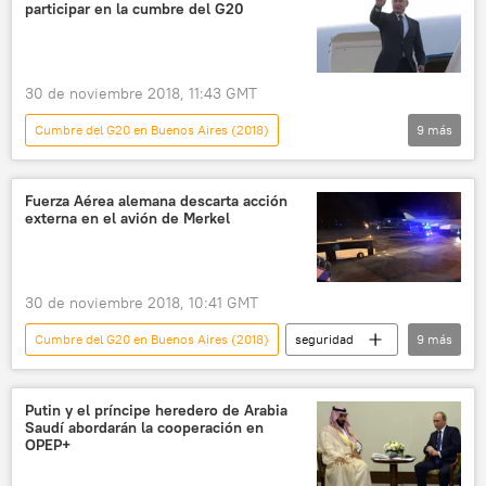
participar en la cumbre del G20
30 de noviembre 2018, 11:43 GMT
Cumbre del G20 en Buenos Aires (2018)
9
más
América Latina
Internacional
política
Rusia
Argentina
Fuerza Aérea alemana descarta acción
externa en el avión de Merkel
Buenos Aires
Vladímir Putin
G20
noticias
30 de noviembre 2018, 10:41 GMT
Cumbre del G20 en Buenos Aires (2018)
seguridad
9
más
sociedad
Internacional
Alemania
Angela Merkel
Fuerza Aérea de Alemania
Putin y el príncipe heredero de Arabia
Saudí abordarán la cooperación en
fallo
avería
G20
noticias
OPEP+