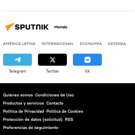
Mundo
AMÉRICA LATINA
INTERNACIONAL
ECONOMÍA
DEFENSA
M
Telegram
Twitter
VK
Quiénes somos
Condiciones de Uso
Productos y servicios
Contacto
Política de Privacidad
Politica de Cookies
Protección de datos (solicitud)
RSS
Preferencias de seguimiento