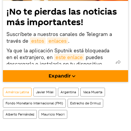
¡No te pierdas las noticias
más importantes!
Suscríbete a nuestros canales de Telegram a
través de
estos
enlaces
.
Ya que la aplicación Sputnik está bloqueada
en el extranjero, en
este enlace
puedes
descargarla e instalarla en tu dispositivo
móvil (¡solo para Android!).
Expandir
América Latina
Javier Milei
Argentina
Vaca Muerta
Fondo Monetario Internacional (FMI)
Estrecho de Ormuz
Alberto Fernández
Mauricio Macri