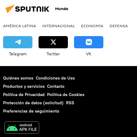
Mundo
AMÉRICA LATINA
INTERNACIONAL
ECONOMÍA
DEFENSA
M
Telegram
Twitter
VK
Quiénes somos
Condiciones de Uso
Productos y servicios
Contacto
Política de Privacidad
Politica de Cookies
Protección de datos (solicitud)
RSS
Preferencias de seguimiento