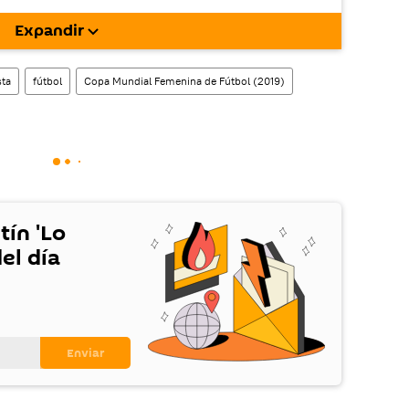
rgarla e instalarla en tu dispositivo
Expandir
!).
ta
fútbol
Copa Mundial Femenina de Fútbol (2019)
tín 'Lo
el día