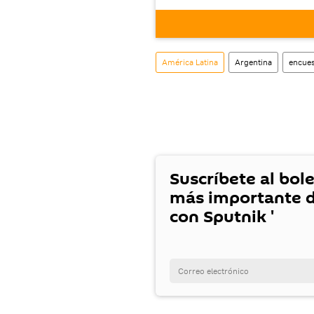
este enlace
puedes desca
móvil (¡solo para Android
América Latina
Argentina
encues
Suscríbete al bole
más importante d
con Sputnik '