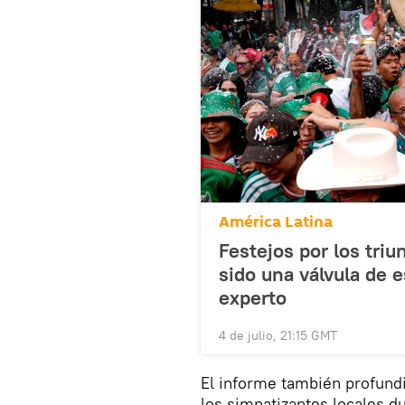
América Latina
Festejos por los tri
sido una válvula de e
experto
4 de julio, 21:15 GMT
El informe también profund
los simpatizantes locales du