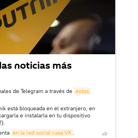
las noticias más
nales de Telegram a través de
estos
nik está bloqueada en el extranjero, en
rgarla e instalarla en tu dispositivo
!).
enta
en la red social rusa VK
.