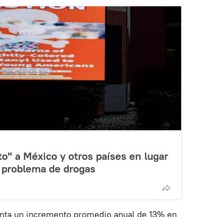
to" a México y otros países en lugar
o problema de drogas
nta un incremento promedio anual de 13% en