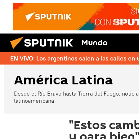
Mundo
EN VIVO: Los argentinos salen a las calles en 
América Latina
Desde el Río Bravo hasta Tierra del Fuego, noticias
latinoamericana
"Estos camb
y para bien"