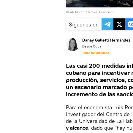
© AP Photo / Ismael Francisco
Síguenos en
Danay Galletti Hernández
Desde Cuba
Todos los artículos
Las casi 200 medidas in
cubano para incentivar 
producción, servicios, c
un escenario marcado po
incremento de las sanci
Para el economista Luis Ren
investigador del Centro de 
de la Universidad de La Ha
y alcance
, dado que "hay n