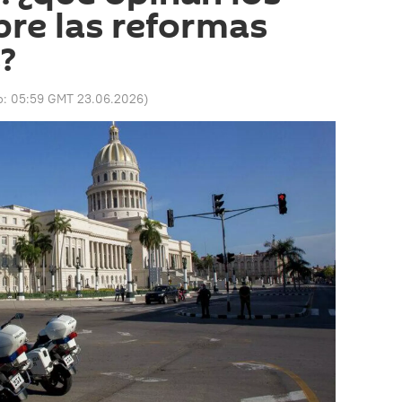
re las reformas
?
o:
05:59 GMT 23.06.2026
)