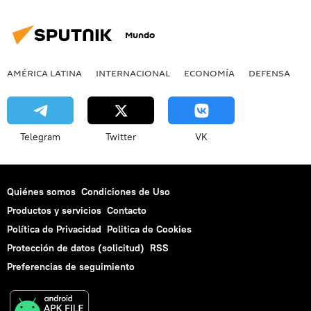
Mundo
AMÉRICA LATINA
INTERNACIONAL
ECONOMÍA
DEFENSA
M
Telegram
Twitter
VK
Quiénes somos
Condiciones de Uso
Productos y servicios
Contacto
Política de Privacidad
Politica de Cookies
Protección de datos (solicitud)
RSS
Preferencias de seguimiento